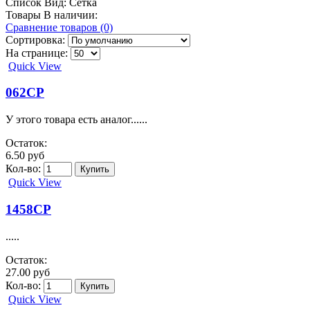
Список
Вид:
Сетка
Товары В наличии:
Сравнение товаров (0)
Сортировка:
На странице:
Quick View
062CP
У этого товара есть аналог......
Остаток:
6.50 руб
Кол-во:
Quick View
1458CP
.....
Остаток:
27.00 руб
Кол-во:
Quick View