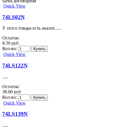
Цена договорная
Quick View
74LS02N
У этого товара есть аналог......
Остаток:
8.50 руб
Кол-во:
Quick View
74LS122N
.....
Остаток:
38.00 руб
Кол-во:
Quick View
74LS139N
.....