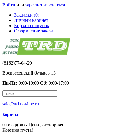
Войти
или
зарегистрироваться
Закладки (0)
Личный кабинет
Корзина покупок
Оформление заказа
(8162)77-04-29
Воскресенский бульвар 13
Пн-Пт:
9:00-19:00
Сб:
9:00-17:00
sale@trd.novline.ru
Корзина
0 товар(ов) - Цена договорная
Корзина пуста!