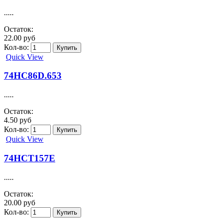
.....
Остаток:
22.00 руб
Кол-во:
Quick View
74HC86D.653
.....
Остаток:
4.50 руб
Кол-во:
Quick View
74HCT157E
.....
Остаток:
20.00 руб
Кол-во: