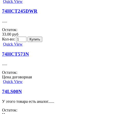
Quick View
74HCT245DWR
.....
Остаток:
33.00 руб
Кол-во:
Quick View
74HCT573N
.....
Остаток:
Цена договорная
Quick View
74LS00N
У этого товара есть аналог......
Остаток: