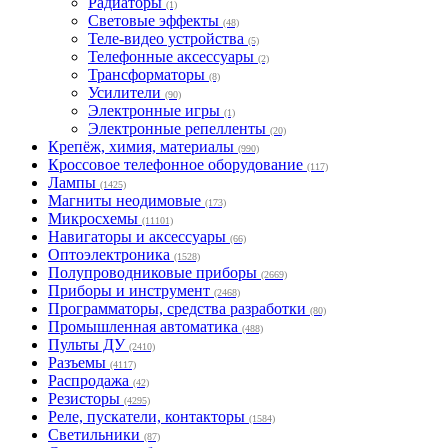
Радиаторы
(1)
Световые эффекты
(48)
Теле-видео устройства
(5)
Телефонные аксессуары
(2)
Трансформаторы
(8)
Усилители
(90)
Электронные игры
(1)
Электронные репелленты
(20)
Крепёж, химия, материалы
(990)
Кроссовое телефонное оборудование
(117)
Лампы
(1425)
Магниты неодимовые
(173)
Микросхемы
(11101)
Навигаторы и аксессуары
(66)
Оптоэлектроника
(1528)
Полупроводниковые приборы
(2669)
Приборы и инструмент
(2468)
Программаторы, средства разработки
(80)
Промышленная автоматика
(488)
Пульты ДУ
(2410)
Разъемы
(4117)
Распродажа
(42)
Резисторы
(4295)
Реле, пускатели, контакторы
(1584)
Светильники
(87)