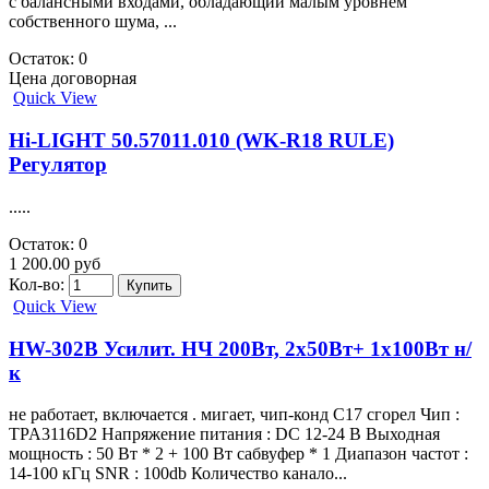
с балансными входами, обладающий малым уровнем
собственного шума, ...
Остаток: 0
Цена договорная
Quick View
Hi-LIGHT 50.57011.010 (WK-R18 RULE)
Регулятор
.....
Остаток: 0
1 200.00 руб
Кол-во:
Quick View
HW-302B Усилит. НЧ 200Вт, 2х50Вт+ 1х100Вт н/
к
не работает, включается . мигает, чип-конд C17 сгорел Чип :
TPA3116D2 Напряжение питания : DC 12-24 В Выходная
мощность : 50 Вт * 2 + 100 Вт сабвуфер * 1 Диапазон частот :
14-100 кГц SNR : 100db Количество канало...