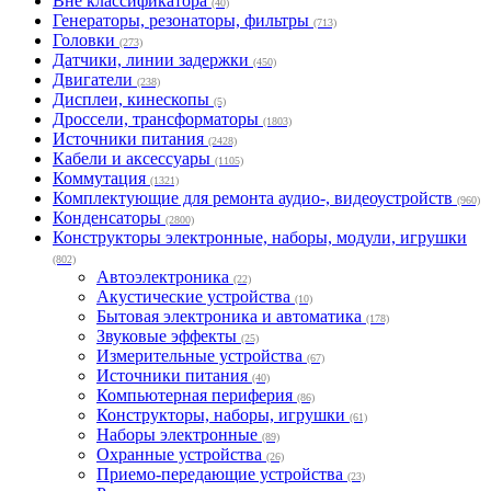
Вне классификатора
(40)
Генераторы, резонаторы, фильтры
(713)
Головки
(273)
Датчики, линии задержки
(450)
Двигатели
(238)
Дисплеи, кинескопы
(5)
Дроссели, трансформаторы
(1803)
Источники питания
(2428)
Кабели и аксессуары
(1105)
Коммутация
(1321)
Комплектующие для ремонта аудио-, видеоустройств
(960)
Конденсаторы
(2800)
Конструкторы электронные, наборы, модули, игрушки
(802)
Автоэлектроника
(22)
Акустические устройства
(10)
Бытовая электроника и автоматика
(178)
Звуковые эффекты
(25)
Измерительные устройства
(67)
Источники питания
(40)
Компьютерная периферия
(86)
Конструкторы, наборы, игрушки
(61)
Наборы электронные
(89)
Охранные устройства
(26)
Приемо-передающие устройства
(23)