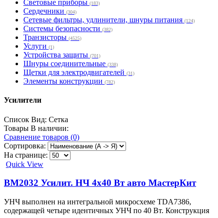
Световые приборы
(183)
Сердечники
(304)
Сетевые фильтры, удлинители, шнуры питания
(124)
Системы безопасности
(382)
Транзисторы
(4525)
Услуги
(1)
Устройства защиты
(701)
Шнуры соединительные
(338)
Щетки для электродвигателей
(31)
Элементы конструкции
(782)
Усилители
Список
Вид:
Сетка
Товары В наличии:
Сравнение товаров (0)
Сортировка:
На странице:
Quick View
BM2032 Усилит. НЧ 4x40 Вт авто МастерКит
УНЧ выполнен на интегральной микросхеме TDA7386,
содержащей четыре идентичных УНЧ по 40 Вт. Конструкция