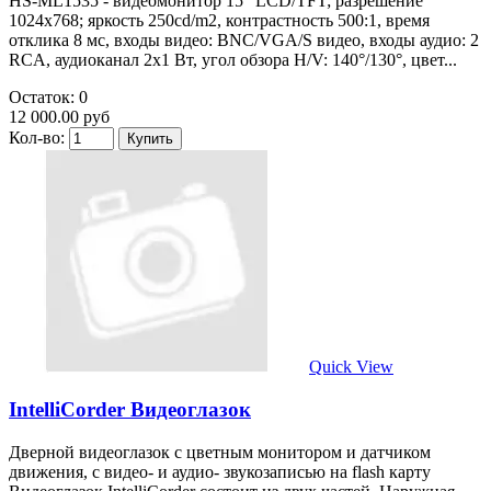
HS-ML1535 - видеомонитор 15" LCD/TFT; разрешение
1024х768; яркость 250cd/m2, контрастность 500:1, время
отклика 8 мс, входы видео: BNC/VGA/S видео, входы аудио: 2
RCA, аудиоканал 2х1 Вт, угол обзора H/V: 140°/130°, цвет...
Остаток: 0
12 000.00 руб
Кол-во:
Quick View
IntelliCorder Видеоглазок
Дверной видеоглазок с цветным монитором и датчиком
движения, с видео- и аудио- звукозаписью на flash карту