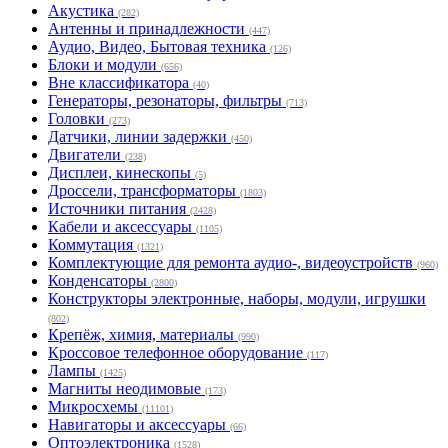
Акустика
(282)
Антенны и принадлежности
(447)
Аудио, Видео, Бытовая техника
(126)
Блоки и модули
(656)
Вне классификатора
(40)
Генераторы, резонаторы, фильтры
(713)
Головки
(273)
Датчики, линии задержки
(450)
Двигатели
(238)
Дисплеи, кинескопы
(5)
Дроссели, трансформаторы
(1803)
Источники питания
(2428)
Кабели и аксессуары
(1105)
Коммутация
(1321)
Комплектующие для ремонта аудио-, видеоустройств
(960)
Конденсаторы
(2800)
Конструкторы электронные, наборы, модули, игрушки
(802)
Крепёж, химия, материалы
(990)
Кроссовое телефонное оборудование
(117)
Лампы
(1425)
Магниты неодимовые
(173)
Микросхемы
(11101)
Навигаторы и аксессуары
(66)
Оптоэлектроника
(1528)