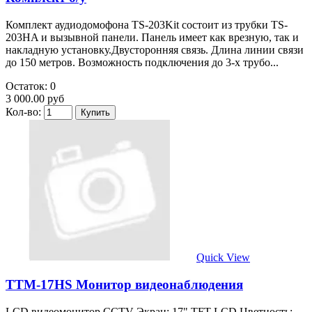
Комплект аудиодомофона TS-203Kit состоит из трубки TS-
203HA и вызывной панели. Панель имеет как врезную, так и
накладную установку.Двусторонняя связь. Длина линии связи
до 150 метров. Возможность подключения до 3-х трубо...
Остаток: 0
3 000.00 руб
Кол-во:
Quick View
TTM-17HS Монитор видеонаблюдения
LСD видeoмонитоp ССТV Экpaн: 17" TFT LCD Цвeтнoсть: