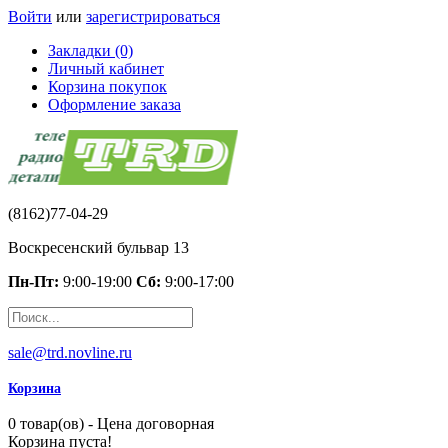
Войти
или
зарегистрироваться
Закладки (0)
Личный кабинет
Корзина покупок
Оформление заказа
(8162)77-04-29
Воскресенский бульвар 13
Пн-Пт:
9:00-19:00
Сб:
9:00-17:00
sale@trd.novline.ru
Корзина
0 товар(ов) - Цена договорная
Корзина пуста!