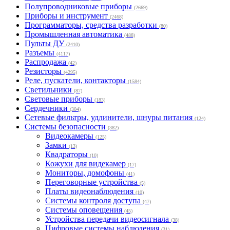
Полупроводниковые приборы
(2669)
Приборы и инструмент
(2468)
Программаторы, средства разработки
(80)
Промышленная автоматика
(488)
Пульты ДУ
(2410)
Разъемы
(4117)
Распродажа
(42)
Резисторы
(4295)
Реле, пускатели, контакторы
(1584)
Светильники
(87)
Световые приборы
(183)
Сердечники
(304)
Сетевые фильтры, удлинители, шнуры питания
(124)
Системы безопасности
(382)
Видеокамеры
(125)
Замки
(13)
Квадраторы
(10)
Кожухи для видекамер
(17)
Мониторы, домофоны
(41)
Переговорные устройства
(5)
Платы видеонаблюдения
(10)
Системы контроля доступа
(47)
Системы оповещения
(45)
Устройства передачи видеосигнала
(38)
Цифровые системы наблюдения
(31)