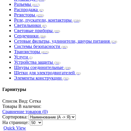
Разъемы
(4117)
Распродажа
(42)
Резисторы
(4295)
Реле, пускатели, контакторы
(1584)
Светильники
(87)
Световые приборы
(183)
Сердечники
(304)
Сетевые фильтры, удлинители, шнуры питания
(124)
Системы безопасности
(382)
Транзисторы
(4525)
Услуги
(1)
Устройства защиты
(701)
Шнуры соединительные
(338)
Щетки для электродвигателей
(31)
Элементы конструкции
(782)
Гарнитуры
Список
Вид:
Сетка
Товары В наличии:
Сравнение товаров (0)
Сортировка:
На странице:
Quick View