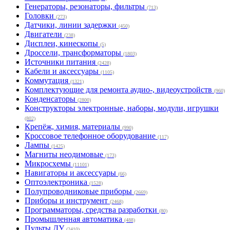
Генераторы, резонаторы, фильтры
(713)
Головки
(273)
Датчики, линии задержки
(450)
Двигатели
(238)
Дисплеи, кинескопы
(5)
Дроссели, трансформаторы
(1803)
Источники питания
(2428)
Кабели и аксессуары
(1105)
Коммутация
(1321)
Комплектующие для ремонта аудио-, видеоустройств
(960)
Конденсаторы
(2800)
Конструкторы электронные, наборы, модули, игрушки
(802)
Крепёж, химия, материалы
(990)
Кроссовое телефонное оборудование
(117)
Лампы
(1425)
Магниты неодимовые
(173)
Микросхемы
(11101)
Навигаторы и аксессуары
(66)
Оптоэлектроника
(1528)
Полупроводниковые приборы
(2669)
Приборы и инструмент
(2468)
Программаторы, средства разработки
(80)
Промышленная автоматика
(488)
Пульты ДУ
(2410)