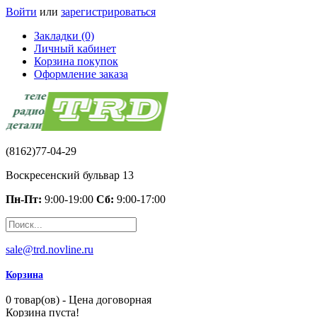
Войти
или
зарегистрироваться
Закладки (0)
Личный кабинет
Корзина покупок
Оформление заказа
(8162)77-04-29
Воскресенский бульвар 13
Пн-Пт:
9:00-19:00
Сб:
9:00-17:00
sale@trd.novline.ru
Корзина
0 товар(ов) - Цена договорная
Корзина пуста!