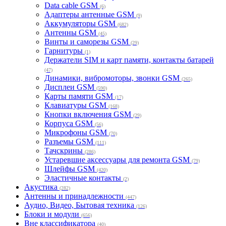
Data cable GSM
(6)
Адаптеры антенные GSM
(9)
Аккумуляторы GSM
(682)
Антенны GSM
(45)
Винты и саморезы GSM
(29)
Гарнитуры
(1)
Держатели SIM и карт памяти, контакты батарей
(47)
Динамики, вибромоторы, звонки GSM
(265)
Дисплеи GSM
(590)
Карты памяти GSM
(17)
Клавиатуры GSM
(168)
Кнопки включения GSM
(29)
Корпуса GSM
(56)
Микрофоны GSM
(70)
Разъемы GSM
(111)
Тачскрины
(286)
Устаревшие аксессуары для ремонта GSM
(79)
Шлейфы GSM
(420)
Эластичные контакты
(2)
Акустика
(282)
Антенны и принадлежности
(447)
Аудио, Видео, Бытовая техника
(126)
Блоки и модули
(656)
Вне классификатора
(40)