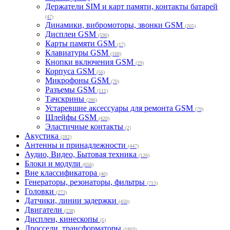
Держатели SIM и карт памяти, контакты батарей
(47)
Динамики, вибромоторы, звонки GSM
(265)
Дисплеи GSM
(590)
Карты памяти GSM
(17)
Клавиатуры GSM
(168)
Кнопки включения GSM
(29)
Корпуса GSM
(56)
Микрофоны GSM
(70)
Разъемы GSM
(111)
Тачскрины
(286)
Устаревшие аксессуары для ремонта GSM
(79)
Шлейфы GSM
(420)
Эластичные контакты
(2)
Акустика
(282)
Антенны и принадлежности
(447)
Аудио, Видео, Бытовая техника
(126)
Блоки и модули
(656)
Вне классификатора
(40)
Генераторы, резонаторы, фильтры
(713)
Головки
(273)
Датчики, линии задержки
(450)
Двигатели
(238)
Дисплеи, кинескопы
(5)
Дроссели, трансформаторы
(1803)