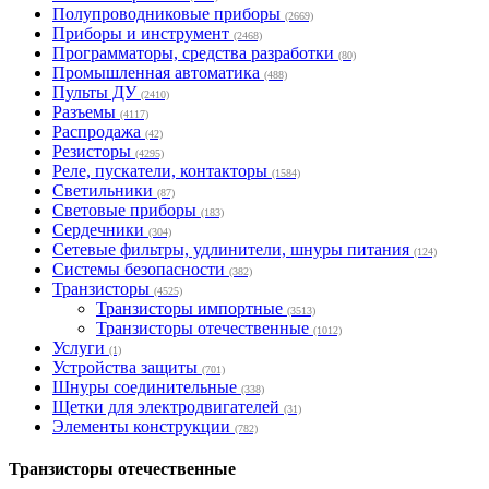
Полупроводниковые приборы
(2669)
Приборы и инструмент
(2468)
Программаторы, средства разработки
(80)
Промышленная автоматика
(488)
Пульты ДУ
(2410)
Разъемы
(4117)
Распродажа
(42)
Резисторы
(4295)
Реле, пускатели, контакторы
(1584)
Светильники
(87)
Световые приборы
(183)
Сердечники
(304)
Сетевые фильтры, удлинители, шнуры питания
(124)
Системы безопасности
(382)
Транзисторы
(4525)
Транзисторы импортные
(3513)
Транзисторы отечественные
(1012)
Услуги
(1)
Устройства защиты
(701)
Шнуры соединительные
(338)
Щетки для электродвигателей
(31)
Элементы конструкции
(782)
Транзисторы отечественные