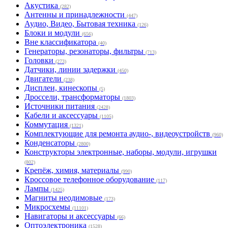
Акустика
(282)
Антенны и принадлежности
(447)
Аудио, Видео, Бытовая техника
(126)
Блоки и модули
(656)
Вне классификатора
(40)
Генераторы, резонаторы, фильтры
(713)
Головки
(273)
Датчики, линии задержки
(450)
Двигатели
(238)
Дисплеи, кинескопы
(5)
Дроссели, трансформаторы
(1803)
Источники питания
(2428)
Кабели и аксессуары
(1105)
Коммутация
(1321)
Комплектующие для ремонта аудио-, видеоустройств
(960)
Конденсаторы
(2800)
Конструкторы электронные, наборы, модули, игрушки
(802)
Крепёж, химия, материалы
(990)
Кроссовое телефонное оборудование
(117)
Лампы
(1425)
Магниты неодимовые
(173)
Микросхемы
(11101)
Навигаторы и аксессуары
(66)
Оптоэлектроника
(1528)