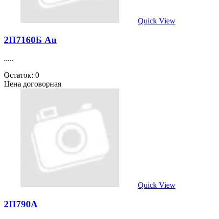
Quick View
2П7160Б Au
.....
Остаток: 0
Цена договорная
Quick View
2П790А