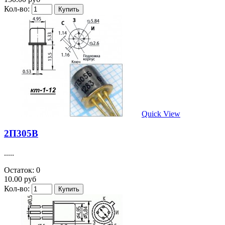
Кол-во:
Quick View
2П305В
.....
Остаток: 0
10.00 руб
Кол-во: