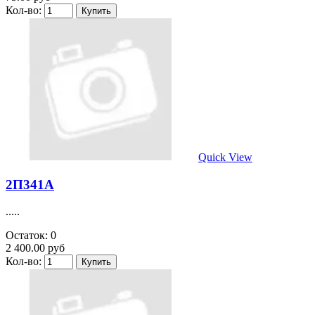
Кол-во:
Quick View
2П341А
.....
Остаток: 0
2 400.00 руб
Кол-во: