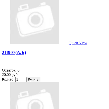
Quick View
2П907(А,Б)
.....
Остаток: 0
20.00 руб
Кол-во: