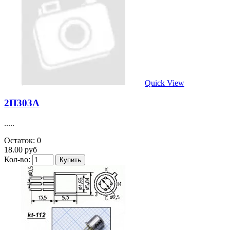
Quick View
2П303А
.....
Остаток: 0
18.00 руб
Кол-во: