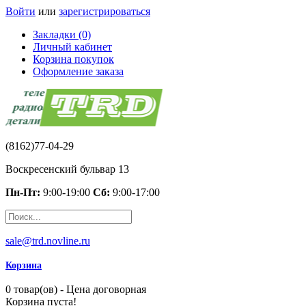
Войти
или
зарегистрироваться
Закладки (0)
Личный кабинет
Корзина покупок
Оформление заказа
(8162)77-04-29
Воскресенский бульвар 13
Пн-Пт:
9:00-19:00
Сб:
9:00-17:00
sale@trd.novline.ru
Корзина
0 товар(ов) - Цена договорная
Корзина пуста!