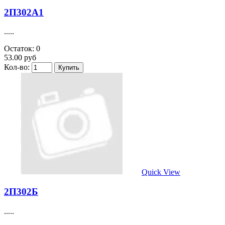
2П302А1
.....
Остаток: 0
53.00 руб
Кол-во:
Quick View
2П302Б
.....