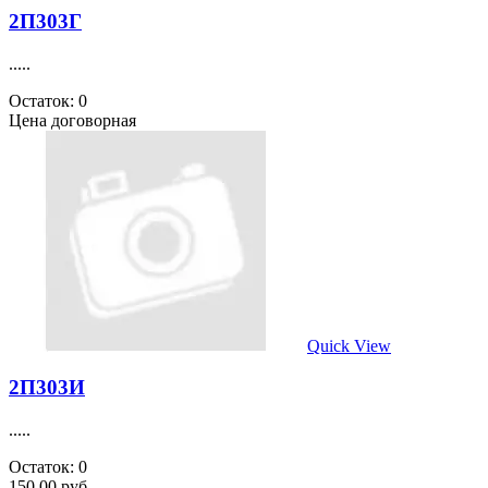
2П303Г
.....
Остаток: 0
Цена договорная
Quick View
2П303И
.....
Остаток: 0
150.00 руб