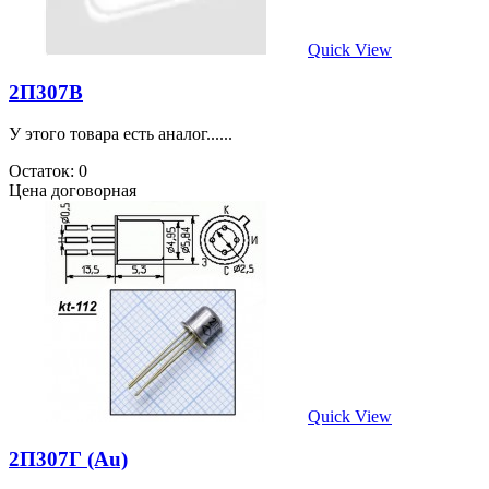
Quick View
2П307В
У этого товара есть аналог......
Остаток: 0
Цена договорная
Quick View
2П307Г (Au)