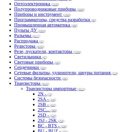
Оптоэлектроника
(1528)
Полупроводниковые приборы
(2669)
Приборы и инструмент
(2468)
Программаторы, средства разработки
(80)
Промышленная автоматика
(488)
Пульты ДУ
(2410)
Разъемы
(4117)
Распродажа
(42)
Резисторы
(4295)
Реле, пускатели, контакторы
(1584)
Светильники
(87)
Световые приборы
(183)
Сердечники
(304)
Сетевые фильтры, удлинители, шнуры питания
(124)
Системы безопасности
(382)
Транзисторы
(4525)
Транзисторы импортные
(3513)
2N -
(74)
2SA -
(140)
2SB -
(102)
2SC...
(386)
2SD -
(229)
2SJ - 2SK
(258)
BC - BTS -
(330)
BU - BUZ -
(181)