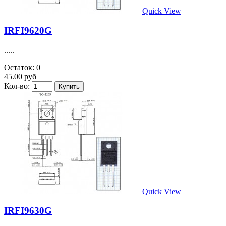
Quick View
IRFI9620G
.....
Остаток: 0
45.00 руб
Кол-во:
Quick View
IRFI9630G