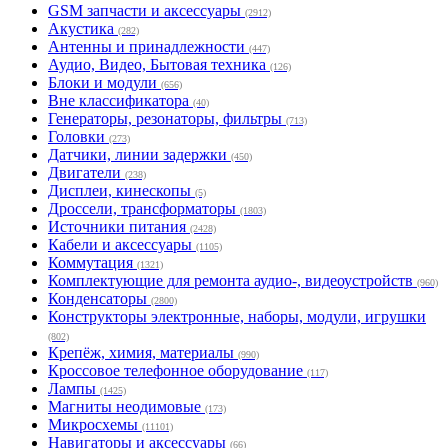
GSM запчасти и аксессуары
(2912)
Акустика
(282)
Антенны и принадлежности
(447)
Аудио, Видео, Бытовая техника
(126)
Блоки и модули
(656)
Вне классификатора
(40)
Генераторы, резонаторы, фильтры
(713)
Головки
(273)
Датчики, линии задержки
(450)
Двигатели
(238)
Дисплеи, кинескопы
(5)
Дроссели, трансформаторы
(1803)
Источники питания
(2428)
Кабели и аксессуары
(1105)
Коммутация
(1321)
Комплектующие для ремонта аудио-, видеоустройств
(960)
Конденсаторы
(2800)
Конструкторы электронные, наборы, модули, игрушки
(802)
Крепёж, химия, материалы
(990)
Кроссовое телефонное оборудование
(117)
Лампы
(1425)
Магниты неодимовые
(173)
Микросхемы
(11101)
Навигаторы и аксессуары
(66)