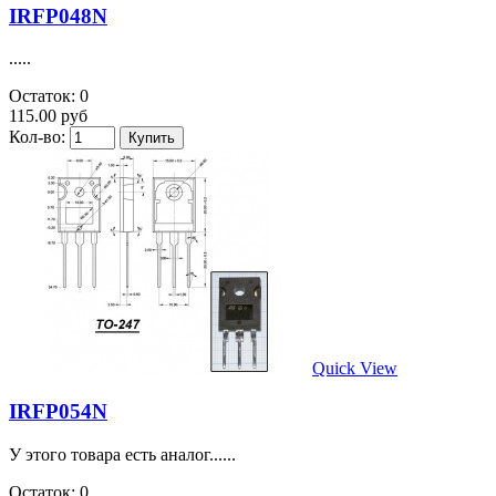
IRFP048N
.....
Остаток: 0
115.00 руб
Кол-во:
Quick View
IRFP054N
У этого товара есть аналог......
Остаток: 0