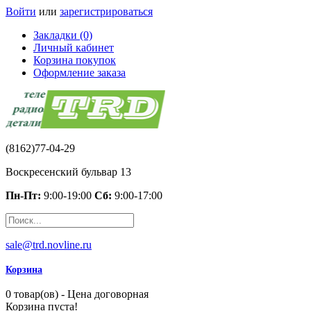
Войти
или
зарегистрироваться
Закладки (0)
Личный кабинет
Корзина покупок
Оформление заказа
(8162)77-04-29
Воскресенский бульвар 13
Пн-Пт:
9:00-19:00
Сб:
9:00-17:00
sale@trd.novline.ru
Корзина
0 товар(ов) - Цена договорная
Корзина пуста!