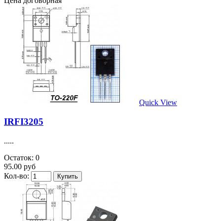
Цена договорная
Quick View
IRFI3205
.....
Остаток: 0
95.00 руб
Кол-во: