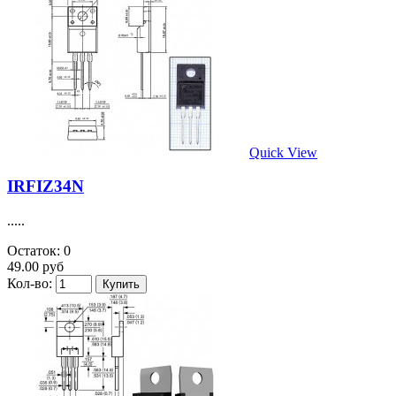
Quick View
IRFIZ34N
.....
Остаток: 0
49.00 руб
Кол-во: