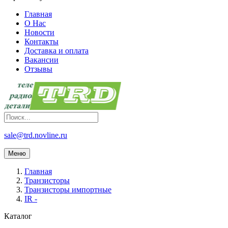
Главная
О Нас
Новости
Контакты
Доставка и оплата
Вакансии
Отзывы
sale@trd.novline.ru
Меню
Главная
Транзисторы
Транзисторы импортные
IR -
Каталог