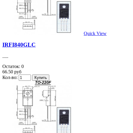
Quick View
IRFI840GLC
.....
Остаток: 0
66.50 руб
Кол-во: