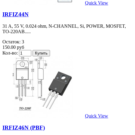
Quick View
IRFIZ44N
31 A, 55 V, 0.024 ohm, N-CHANNEL, Si, POWER, MOSFET,
TO-220AB.....
Остаток: 3
150.00 руб
Кол-во:
Quick View
IRFIZ46N (PBF)