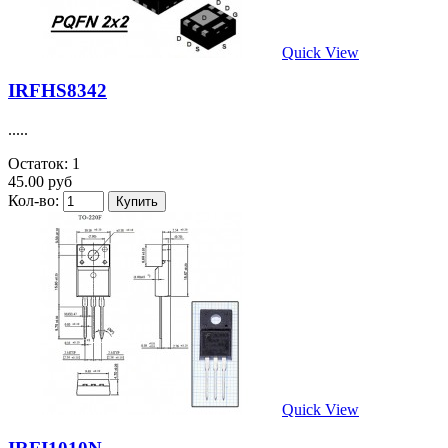
Quick View
IRFHS8342
.....
Остаток: 1
45.00 руб
Кол-во:
Quick View