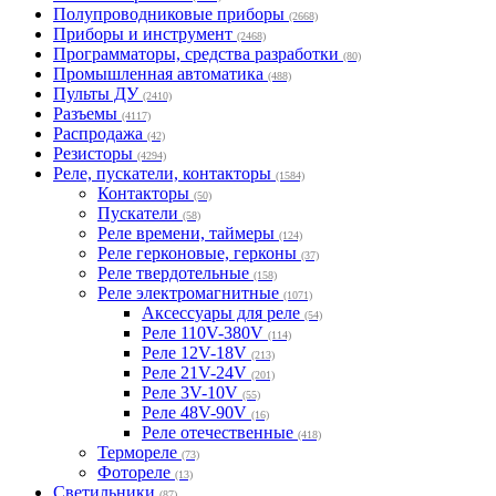
Полупроводниковые приборы
(2668)
Приборы и инструмент
(2468)
Программаторы, средства разработки
(80)
Промышленная автоматика
(488)
Пульты ДУ
(2410)
Разъемы
(4117)
Распродажа
(42)
Резисторы
(4294)
Реле, пускатели, контакторы
(1584)
Контакторы
(50)
Пускатели
(58)
Реле времени, таймеры
(124)
Реле герконовые, герконы
(37)
Реле твердотельные
(158)
Реле электромагнитные
(1071)
Аксессуары для реле
(54)
Реле 110V-380V
(114)
Реле 12V-18V
(213)
Реле 21V-24V
(201)
Реле 3V-10V
(55)
Реле 48V-90V
(16)
Реле отечественные
(418)
Термореле
(73)
Фотореле
(13)
Светильники
(87)