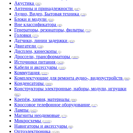
Акустика
(282)
Антенны и принадлежности
(447)
Аудио, Видео, Бытовая техника
(126)
Блоки и модули
(656)
Вне классификатора
(40)
Генераторы, резонаторы, фильтры
(713)
Головки
(273)
Датчики, линии задержки
(450)
Двигатели
(238)
Дисплеи, кинескопы
(5)
Дроссели, трансформаторы
(1803)
Источники питания
(2428)
Кабели и аксессуары
(1105)
Коммутация
(1321)
Комплектующие для ремонта аудио-, видеоустройств
(960)
Конденсаторы
(2800)
Конструкторы электронные, наборы, модули, игрушки
(802)
Крепёж, химия, материалы
(990)
Кроссовое телефонное оборудование
(117)
Лампы
(1425)
Магниты неодимовые
(173)
Микросхемы
(11101)
Навигаторы и аксессуары
(66)
Оптоэлектроника
(1528)