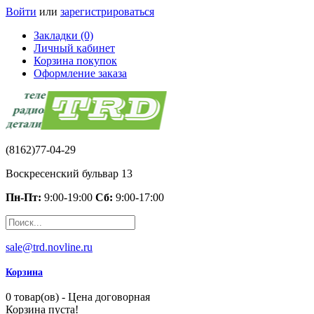
Войти
или
зарегистрироваться
Закладки (0)
Личный кабинет
Корзина покупок
Оформление заказа
(8162)77-04-29
Воскресенский бульвар 13
Пн-Пт:
9:00-19:00
Сб:
9:00-17:00
sale@trd.novline.ru
Корзина
0 товар(ов) - Цена договорная
Корзина пуста!