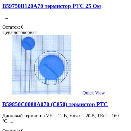
B59750B120A70 термистор PTC 25 Ом
.....
Остаток: 0
Цена договорная
Quick View
B59850C0080A070 (C850) термистор PTC
Дисковый термистор VH = 12 В, Vmax = 20 В, TRef = 160
°C.....
Остаток: 0