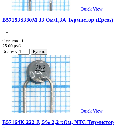
Quick View
B57153S330M 33 Ом/1,3А Термистор (Epcos)
.....
Остаток: 0
25.00 руб
Кол-во:
Quick View
B57164K 222-J, 5% 2,2 кОм, NTC Термистор