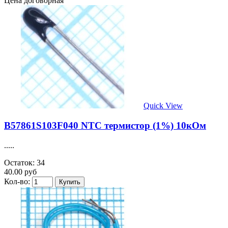
Цена договорная
Quick View
B57861S103F040 NTC термистор (1%) 10кОм
.....
Остаток: 34
40.00 руб
Кол-во: