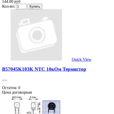
144.00 руб
Кол-во:
Quick View
B57045K103K NTC 10кОм Термистор
.....
Остаток: 0
Цена договорная