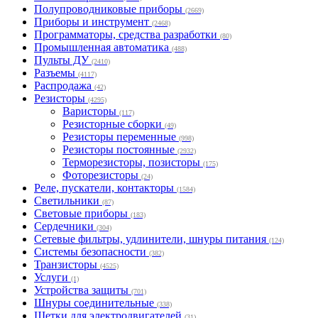
Полупроводниковые приборы
(2669)
Приборы и инструмент
(2468)
Программаторы, средства разработки
(80)
Промышленная автоматика
(488)
Пульты ДУ
(2410)
Разъемы
(4117)
Распродажа
(42)
Резисторы
(4295)
Варисторы
(117)
Резисторные сборки
(49)
Резисторы переменные
(998)
Резисторы постоянные
(2932)
Терморезисторы, позисторы
(175)
Фоторезисторы
(24)
Реле, пускатели, контакторы
(1584)
Светильники
(87)
Световые приборы
(183)
Сердечники
(304)
Сетевые фильтры, удлинители, шнуры питания
(124)
Системы безопасности
(382)
Транзисторы
(4525)
Услуги
(1)
Устройства защиты
(701)
Шнуры соединительные
(338)
Щетки для электродвигателей
(31)