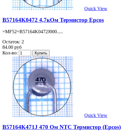
Quick View
B57164K0472 4,7кОм Термистор Epcos
=MF52=B57164K0472J000.....
Остаток: 2
84.00 руб
Кол-во:
Quick View
B57164K471J 470 Ом NTC Термистор (Epcos)