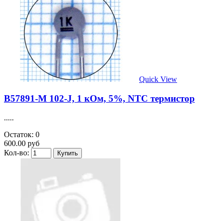
Quick View
B57891-M 102-J, 1 кОм, 5%, NTC термистор
.....
Остаток: 0
600.00 руб
Кол-во: