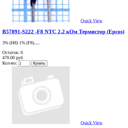
Quick View
B57891-S222 -F8 NTC 2,2 кОм Термистор (Epcos)
3% (H8) 1% (F8).....
Остаток: 0
470.00 руб
Кол-во:
Quick View