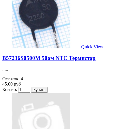
Quick View
B57236S0500M 50ом NTC Термистор
.....
Остаток: 4
45.00 руб
Кол-во: