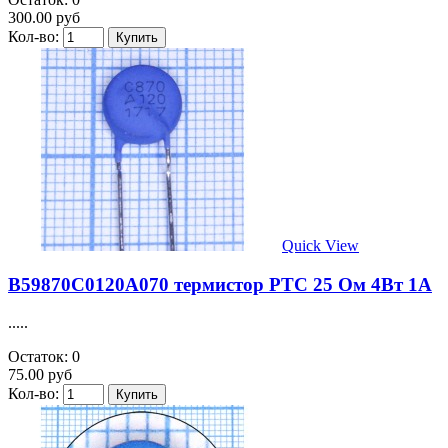
300.00 руб
Кол-во:
Quick View
B59870C0120A070 термистор PTC 25 Ом 4Вт 1А
.....
Остаток: 0
75.00 руб
Кол-во: