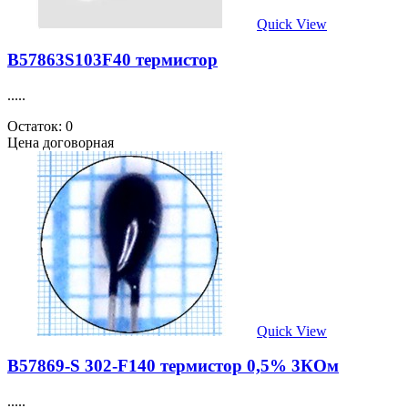
Quick View
B57863S103F40 термистор
.....
Остаток: 0
Цена договорная
Quick View
B57869-S 302-F140 термистор 0,5% 3КОм
.....