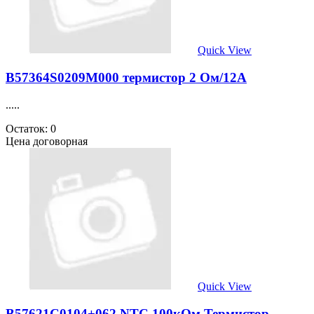
Quick View
B57364S0209M000 термистор 2 Ом/12А
.....
Остаток: 0
Цена договорная
Quick View
B57621C0104+062 NTC 100кОм Термистор