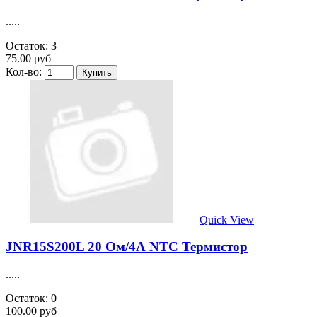
.....
Остаток: 3
75.00 руб
Кол-во:
Quick View
JNR15S200L 20 Ом/4А NTC Термистор
.....
Остаток: 0
100.00 руб