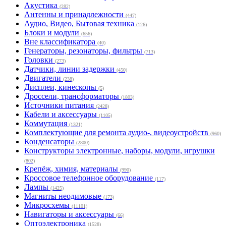
Акустика
(282)
Антенны и принадлежности
(447)
Аудио, Видео, Бытовая техника
(126)
Блоки и модули
(656)
Вне классификатора
(40)
Генераторы, резонаторы, фильтры
(713)
Головки
(273)
Датчики, линии задержки
(450)
Двигатели
(238)
Дисплеи, кинескопы
(5)
Дроссели, трансформаторы
(1803)
Источники питания
(2428)
Кабели и аксессуары
(1105)
Коммутация
(1321)
Комплектующие для ремонта аудио-, видеоустройств
(960)
Конденсаторы
(2800)
Конструкторы электронные, наборы, модули, игрушки
(802)
Крепёж, химия, материалы
(990)
Кроссовое телефонное оборудование
(117)
Лампы
(1425)
Магниты неодимовые
(173)
Микросхемы
(11101)
Навигаторы и аксессуары
(66)
Оптоэлектроника
(1528)