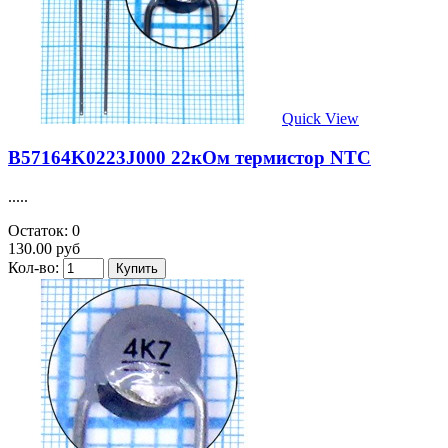
Quick View
B57164K0223J000 22кОм термистор NTC
.....
Остаток: 0
130.00 руб
Кол-во: