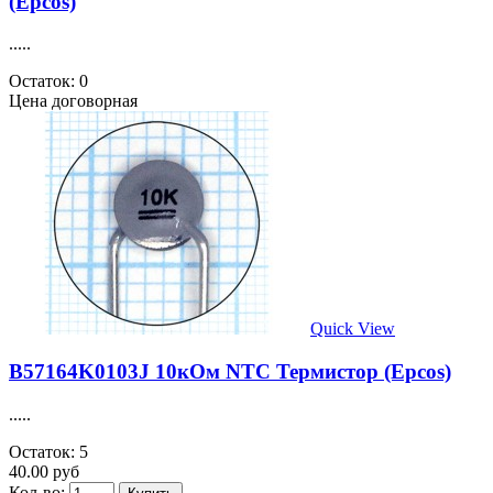
(Epcos)
.....
Остаток: 0
Цена договорная
Quick View
B57164K0103J 10кОм NTC Термистор (Epcos)
.....
Остаток: 5
40.00 руб
Кол-во: