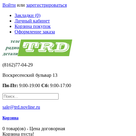
Войти
или
зарегистрироваться
Закладки (0)
Личный кабинет
Корзина покупок
Оформление заказа
(8162)77-04-29
Воскресенский бульвар 13
Пн-Пт:
9:00-19:00
Сб:
9:00-17:00
sale@trd.novline.ru
Корзина
0 товар(ов) - Цена договорная
Корзина пуста!