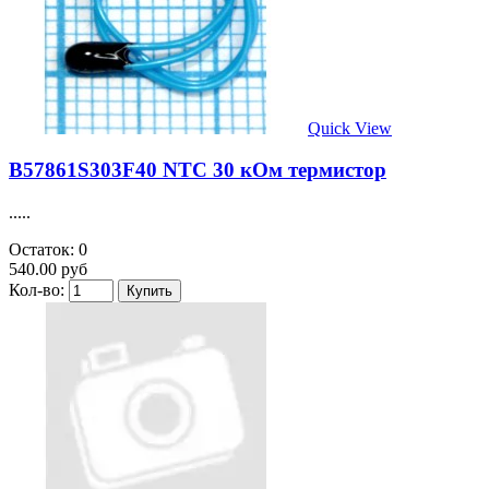
Quick View
B57861S303F40 NTC 30 кОм термистор
.....
Остаток: 0
540.00 руб
Кол-во: