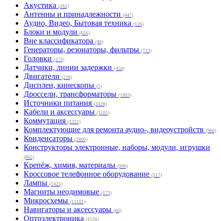
Акустика
(282)
Антенны и принадлежности
(447)
Аудио, Видео, Бытовая техника
(126)
Блоки и модули
(656)
Вне классификатора
(40)
Генераторы, резонаторы, фильтры
(713)
Головки
(273)
Датчики, линии задержки
(450)
Двигатели
(238)
Дисплеи, кинескопы
(5)
Дроссели, трансформаторы
(1803)
Источники питания
(2428)
Кабели и аксессуары
(1105)
Коммутация
(1321)
Комплектующие для ремонта аудио-, видеоустройств
(960)
Конденсаторы
(2800)
Конструкторы электронные, наборы, модули, игрушки
(802)
Крепёж, химия, материалы
(990)
Кроссовое телефонное оборудование
(117)
Лампы
(1425)
Магниты неодимовые
(173)
Микросхемы
(11101)
Навигаторы и аксессуары
(66)
Оптоэлектроника
(1528)