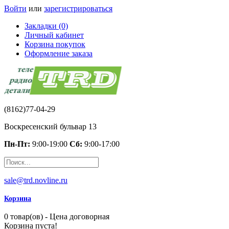
Войти
или
зарегистрироваться
Закладки (0)
Личный кабинет
Корзина покупок
Оформление заказа
(8162)77-04-29
Воскресенский бульвар 13
Пн-Пт:
9:00-19:00
Сб:
9:00-17:00
sale@trd.novline.ru
Корзина
0 товар(ов) - Цена договорная
Корзина пуста!