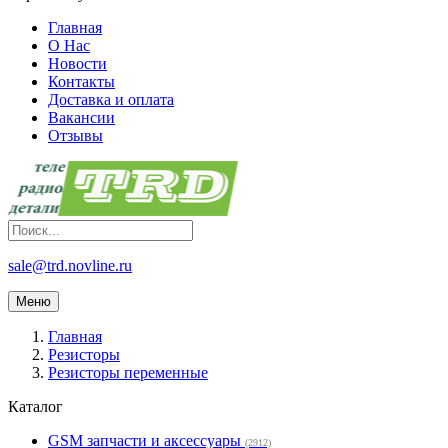
Главная
О Нас
Новости
Контакты
Доставка и оплата
Вакансии
Отзывы
sale@trd.novline.ru
Меню
Главная
Резисторы
Резисторы переменные
Каталог
GSM запчасти и аксессуары
(2912)