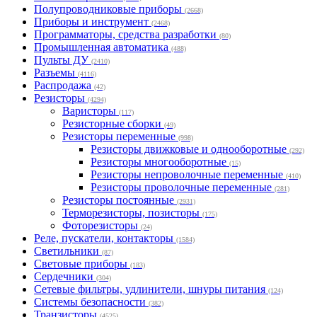
Полупроводниковые приборы
(2668)
Приборы и инструмент
(2468)
Программаторы, средства разработки
(80)
Промышленная автоматика
(488)
Пульты ДУ
(2410)
Разъемы
(4116)
Распродажа
(42)
Резисторы
(4294)
Варисторы
(117)
Резисторные сборки
(49)
Резисторы переменные
(998)
Резисторы движковые и однооборотные
(292)
Резисторы многооборотные
(15)
Резисторы непроволочные переменные
(410)
Резисторы проволочные переменные
(281)
Резисторы постоянные
(2931)
Терморезисторы, позисторы
(175)
Фоторезисторы
(24)
Реле, пускатели, контакторы
(1584)
Светильники
(87)
Световые приборы
(183)
Сердечники
(304)
Сетевые фильтры, удлинители, шнуры питания
(124)
Системы безопасности
(382)
Транзисторы
(4525)