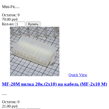
Mini-Fit.....
Остаток: 9
70.00 руб
Кол-во:
Quick View
MF-20M вилка 20к.(2х10) на кабель (MF-2x10 M)
.....
Остаток: 0
21.00 руб