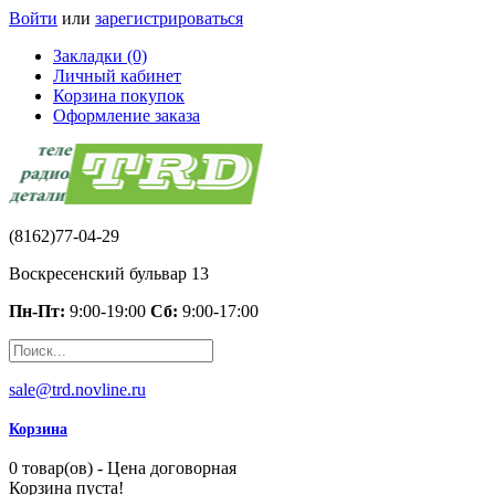
Войти
или
зарегистрироваться
Закладки (0)
Личный кабинет
Корзина покупок
Оформление заказа
(8162)77-04-29
Воскресенский бульвар 13
Пн-Пт:
9:00-19:00
Сб:
9:00-17:00
sale@trd.novline.ru
Корзина
0 товар(ов) - Цена договорная
Корзина пуста!