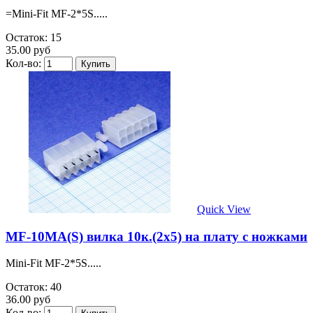
=Mini-Fit MF-2*5S.....
Остаток: 15
35.00 руб
Кол-во:
Quick View
MF-10MA(S) вилка 10к.(2х5) на плату c ножками
Mini-Fit MF-2*5S.....
Остаток: 40
36.00 руб
Кол-во: