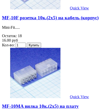
Quick View
MF-10F розетка 10к.(2х5) на кабель (корпус)
Mini-Fit.....
Остаток: 18
16.00 руб
Кол-во:
Quick View
MF-10MA вилка 10к.(2х5) на плату