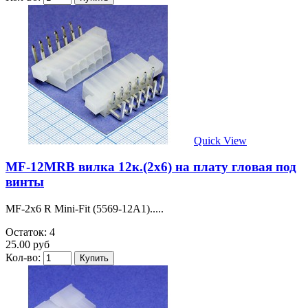
Quick View
MF-12MRB вилка 12к.(2х6) на плату гловая под
винты
MF-2x6 R Mini-Fit (5569-12A1).....
Остаток: 4
25.00 руб
Кол-во: