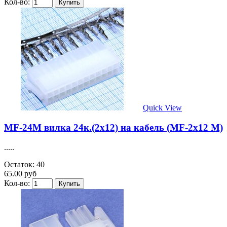
Кол-во:
Quick View
MF-24M вилка 24к.(2х12) на кабель (MF-2x12 M)
.....
Остаток: 40
65.00 руб
Кол-во: