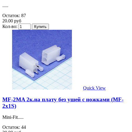
.....
Остаток: 87
20.00 руб
Кол-во:
Quick View
MF-2MA 2к.на плату без ушей с ножками (MF-
2x1S)
Mini-Fit.....
Остаток: 44