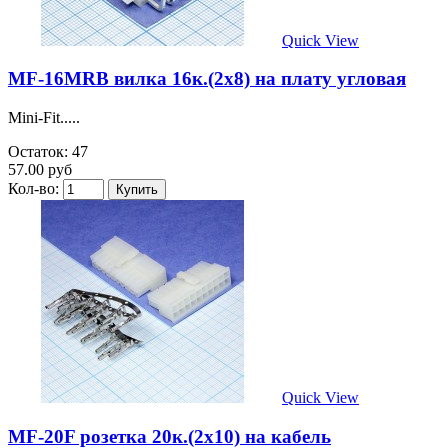
Quick View
MF-16MRB вилка 16к.(2х8) на плату угловая
Mini-Fit.....
Остаток: 47
57.00 руб
Кол-во:
Quick View
MF-20F розетка 20к.(2х10) на кабель