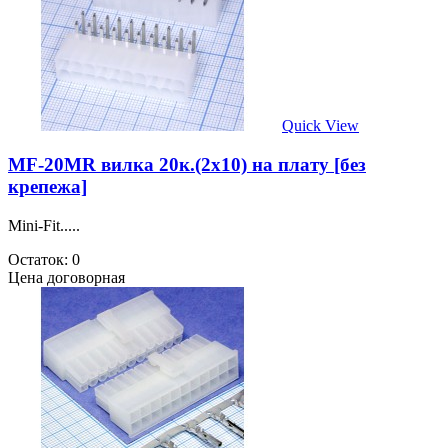
Quick View
MF-20MR вилка 20к.(2х10) на плату [без
крепежа]
Mini-Fit.....
Остаток: 0
Цена договорная