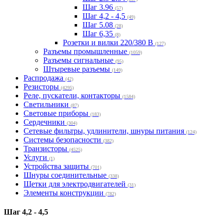
Шаг 3.96
(57)
Шаг 4,2 - 4,5
(49)
Шаг 5.08
(28)
Шаг 6,35
(8)
Розетки и вилки 220/380 В
(127)
Разъемы промышленные
(1059)
Разъемы сигнальные
(95)
Штыревые разъемы
(149)
Распродажа
(42)
Резисторы
(4295)
Реле, пускатели, контакторы
(1584)
Светильники
(87)
Световые приборы
(183)
Сердечники
(304)
Сетевые фильтры, удлинители, шнуры питания
(124)
Системы безопасности
(382)
Транзисторы
(4525)
Услуги
(1)
Устройства защиты
(701)
Шнуры соединительные
(338)
Щетки для электродвигателей
(31)
Элементы конструкции
(782)
Шаг 4,2 - 4,5