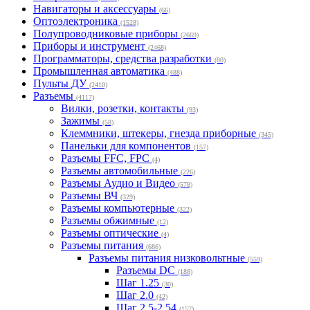
Навигаторы и аксессуары
(66)
Оптоэлектроника
(1528)
Полупроводниковые приборы
(2669)
Приборы и инструмент
(2468)
Программаторы, средства разработки
(80)
Промышленная автоматика
(488)
Пульты ДУ
(2410)
Разъемы
(4117)
Вилки, розетки, контакты
(93)
Зажимы
(58)
Клеммники, штекеры, гнезда приборные
(345)
Панельки для компонентов
(157)
Разъемы FFC, FPC
(4)
Разъемы автомобильные
(226)
Разъемы Аудио и Видео
(578)
Разъемы ВЧ
(329)
Разъемы компьютерные
(322)
Разъемы обжимные
(12)
Разъемы оптические
(4)
Разъемы питания
(686)
Разъемы питания низковольтные
(559)
Разъемы DC
(188)
Шаг 1.25
(30)
Шаг 2.0
(42)
Шаг 2.5-2.54
(157)