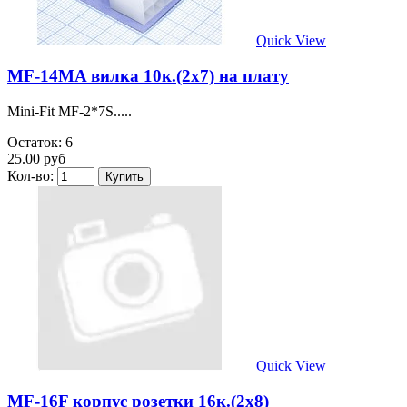
Quick View
MF-14MA вилка 10к.(2х7) на плату
Mini-Fit MF-2*7S.....
Остаток: 6
25.00 руб
Кол-во:
Quick View
MF-16F корпус розетки 16к.(2х8)