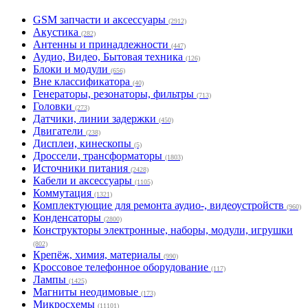
GSM запчасти и аксессуары
(2912)
Акустика
(282)
Антенны и принадлежности
(447)
Аудио, Видео, Бытовая техника
(126)
Блоки и модули
(656)
Вне классификатора
(40)
Генераторы, резонаторы, фильтры
(713)
Головки
(273)
Датчики, линии задержки
(450)
Двигатели
(238)
Дисплеи, кинескопы
(5)
Дроссели, трансформаторы
(1803)
Источники питания
(2428)
Кабели и аксессуары
(1105)
Коммутация
(1321)
Комплектующие для ремонта аудио-, видеоустройств
(960)
Конденсаторы
(2800)
Конструкторы электронные, наборы, модули, игрушки
(802)
Крепёж, химия, материалы
(990)
Кроссовое телефонное оборудование
(117)
Лампы
(1425)
Магниты неодимовые
(173)
Микросхемы
(11101)