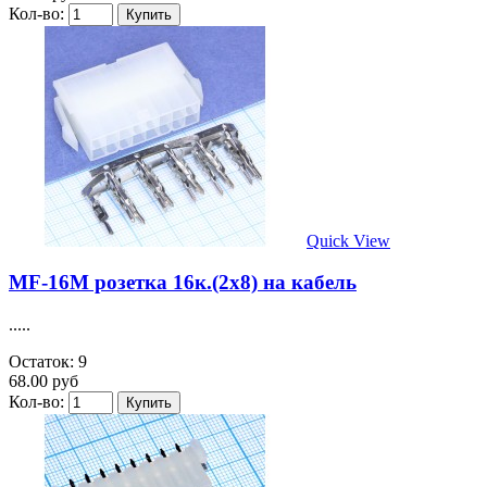
Кол-во:
Quick View
MF-16M розетка 16к.(2х8) на кабель
.....
Остаток: 9
68.00 руб
Кол-во: