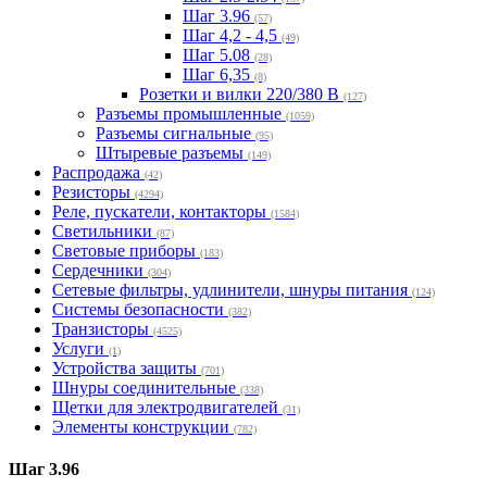
Шаг 3.96
(57)
Шаг 4,2 - 4,5
(49)
Шаг 5.08
(28)
Шаг 6,35
(8)
Розетки и вилки 220/380 В
(127)
Разъемы промышленные
(1059)
Разъемы сигнальные
(95)
Штыревые разъемы
(149)
Распродажа
(42)
Резисторы
(4294)
Реле, пускатели, контакторы
(1584)
Светильники
(87)
Световые приборы
(183)
Сердечники
(304)
Сетевые фильтры, удлинители, шнуры питания
(124)
Системы безопасности
(382)
Транзисторы
(4525)
Услуги
(1)
Устройства защиты
(701)
Шнуры соединительные
(338)
Щетки для электродвигателей
(31)
Элементы конструкции
(782)
Шаг 3.96