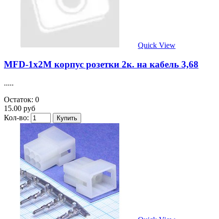
Quick View
MFD-1х2M корпус розетки 2к. на кабель 3,68
.....
Остаток: 0
15.00 руб
Кол-во: