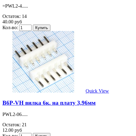
=PWL2-4.....
Остаток: 14
40.00 руб
Кол-во:
Quick View
B6P-VH вилка 6к. на плату 3,96мм
PWL2-06.....
Остаток: 21
12.00 руб
Кол-во: