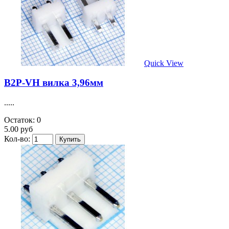
Quick View
B2P-VH вилка 3,96мм
.....
Остаток: 0
5.00 руб
Кол-во: