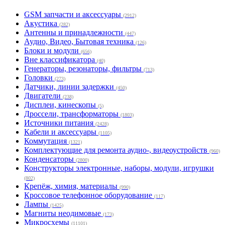
GSM запчасти и аксессуары
(2912)
Акустика
(282)
Антенны и принадлежности
(447)
Аудио, Видео, Бытовая техника
(126)
Блоки и модули
(656)
Вне классификатора
(40)
Генераторы, резонаторы, фильтры
(713)
Головки
(273)
Датчики, линии задержки
(450)
Двигатели
(238)
Дисплеи, кинескопы
(5)
Дроссели, трансформаторы
(1803)
Источники питания
(2428)
Кабели и аксессуары
(1105)
Коммутация
(1321)
Комплектующие для ремонта аудио-, видеоустройств
(960)
Конденсаторы
(2800)
Конструкторы электронные, наборы, модули, игрушки
(802)
Крепёж, химия, материалы
(990)
Кроссовое телефонное оборудование
(117)
Лампы
(1425)
Магниты неодимовые
(173)
Микросхемы
(11101)