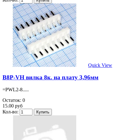
Quick View
B8P-VH вилка 8к. на плату 3,96мм
=PWL2-8.....
Остаток: 0
15.00 руб
Кол-во: