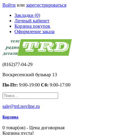
Войти
или
зарегистрироваться
Закладки (0)
Личный кабинет
Корзина покупок
Оформление заказа
(8162)77-04-29
Воскресенский бульвар 13
Пн-Пт:
9:00-19:00
Сб:
9:00-17:00
sale@trd.novline.ru
Корзина
0 товар(ов) - Цена договорная
Корзина пуста!