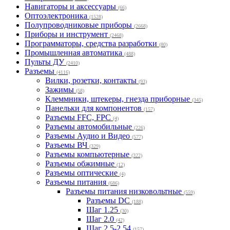
Навигаторы и аксессуары
(66)
Оптоэлектроника
(1528)
Полупроводниковые приборы
(2668)
Приборы и инструмент
(2468)
Программаторы, средства разработки
(80)
Промышленная автоматика
(488)
Пульты ДУ
(2410)
Разъемы
(4116)
Вилки, розетки, контакты
(93)
Зажимы
(58)
Клеммники, штекеры, гнезда приборные
(345)
Панельки для компонентов
(157)
Разъемы FFC, FPC
(4)
Разъемы автомобильные
(226)
Разъемы Аудио и Видео
(577)
Разъемы ВЧ
(329)
Разъемы компьютерные
(322)
Разъемы обжимные
(12)
Разъемы оптические
(4)
Разъемы питания
(686)
Разъемы питания низковольтные
(559)
Разъемы DC
(188)
Шаг 1.25
(30)
Шаг 2.0
(42)
Шаг 2.5-2.54
(157)