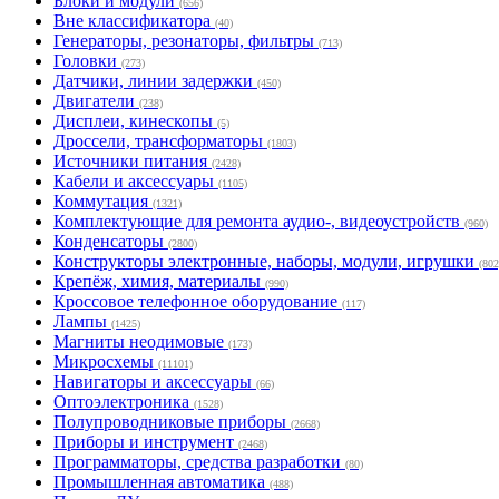
Блоки и модули
(656)
Вне классификатора
(40)
Генераторы, резонаторы, фильтры
(713)
Головки
(273)
Датчики, линии задержки
(450)
Двигатели
(238)
Дисплеи, кинескопы
(5)
Дроссели, трансформаторы
(1803)
Источники питания
(2428)
Кабели и аксессуары
(1105)
Коммутация
(1321)
Комплектующие для ремонта аудио-, видеоустройств
(960)
Конденсаторы
(2800)
Конструкторы электронные, наборы, модули, игрушки
(802
Крепёж, химия, материалы
(990)
Кроссовое телефонное оборудование
(117)
Лампы
(1425)
Магниты неодимовые
(173)
Микросхемы
(11101)
Навигаторы и аксессуары
(66)
Оптоэлектроника
(1528)
Полупроводниковые приборы
(2668)
Приборы и инструмент
(2468)
Программаторы, средства разработки
(80)
Промышленная автоматика
(488)