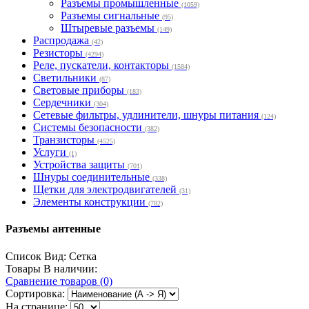
Разъемы промышленные
(1059)
Разъемы сигнальные
(95)
Штыревые разъемы
(149)
Распродажа
(42)
Резисторы
(4294)
Реле, пускатели, контакторы
(1584)
Светильники
(87)
Световые приборы
(183)
Сердечники
(304)
Сетевые фильтры, удлинители, шнуры питания
(124)
Системы безопасности
(382)
Транзисторы
(4525)
Услуги
(1)
Устройства защиты
(701)
Шнуры соединительные
(338)
Щетки для электродвигателей
(31)
Элементы конструкции
(782)
Разъемы антенные
Список
Вид:
Сетка
Товары В наличии:
Сравнение товаров (0)
Сортировка:
На странице: