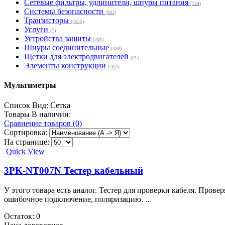
Сетевые фильтры, удлинители, шнуры питания
(124)
Системы безопасности
(382)
Транзисторы
(4525)
Услуги
(1)
Устройства защиты
(701)
Шнуры соединительные
(338)
Щетки для электродвигателей
(31)
Элементы конструкции
(782)
Мультиметры
Список
Вид:
Сетка
Товары В наличии:
Сравнение товаров (0)
Сортировка:
На странице:
Quick View
3PK-NT007N Тестер кабельный
У этого товара есть аналог. Тестер для проверки кабеля. Прове
ошибочное подключение, поляризацию. ...
Остаток: 0