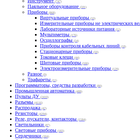
Инструмент
(747)
Паяльное оборудование
(591)
Приборы
(868)
Виртуальные приборы
(10)
Измерительные приборы не электрических в
Лабораторные источники питания
(52)
Мультиметры
(176)
Осциллографы
(54)
Приборы контроля кабельных линий
(18)
Стационарные приборы
(50)
Токовые клещи
(44)
Щитовые приборы
(166)
Электроизмерительные приборы
(129)
Разное
(9)
Трафареты
(11)
Программаторы, средства разработки
(80)
Промышленная автоматика
(488)
Пульты ДУ
(2410)
Разъемы
(4116)
Распродажа
(42)
Резисторы
(4294)
Реле, пускатели, контакторы
(1584)
Светильники
(87)
Световые приборы
(183)
Сердечники
(304)