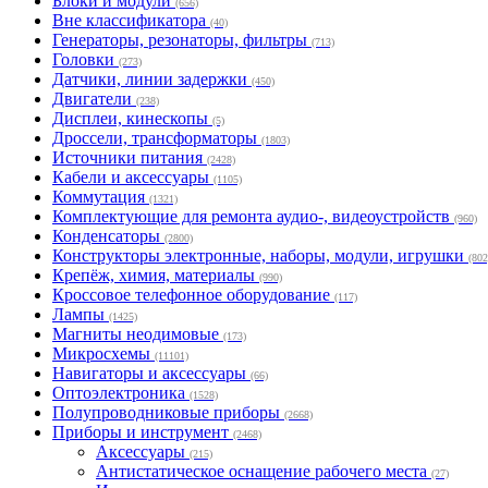
Блоки и модули
(656)
Вне классификатора
(40)
Генераторы, резонаторы, фильтры
(713)
Головки
(273)
Датчики, линии задержки
(450)
Двигатели
(238)
Дисплеи, кинескопы
(5)
Дроссели, трансформаторы
(1803)
Источники питания
(2428)
Кабели и аксессуары
(1105)
Коммутация
(1321)
Комплектующие для ремонта аудио-, видеоустройств
(960)
Конденсаторы
(2800)
Конструкторы электронные, наборы, модули, игрушки
(802
Крепёж, химия, материалы
(990)
Кроссовое телефонное оборудование
(117)
Лампы
(1425)
Магниты неодимовые
(173)
Микросхемы
(11101)
Навигаторы и аксессуары
(66)
Оптоэлектроника
(1528)
Полупроводниковые приборы
(2668)
Приборы и инструмент
(2468)
Аксессуары
(215)
Антистатическое оснащение рабочего места
(27)