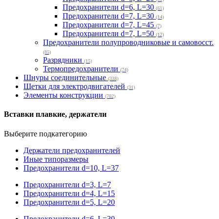
Предохранители d=6, L=30
(61)
Предохранители d=7, L=30
(14)
Предохранители d=7, L=45
(7)
Предохранители d=7, L=50
(12)
Предохранители полупроводниковые и самовосст.
(85)
Разрядники
(15)
Термопредохранители
(74)
Шнуры соединительные
(338)
Щетки для электродвигателей
(31)
Элементы конструкции
(782)
Вставки плавкие, держатели
Выберите подкатегорию
Держатели предохранителей
Иные типоразмеры
Предохранители d=10, L=37
Предохранители d=3, L=7
Предохранители d=4, L=15
Предохранители d=5, L=20
Предохранители d=6, L=30