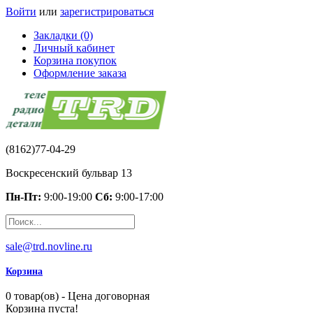
Войти
или
зарегистрироваться
Закладки (0)
Личный кабинет
Корзина покупок
Оформление заказа
(8162)77-04-29
Воскресенский бульвар 13
Пн-Пт:
9:00-19:00
Сб:
9:00-17:00
sale@trd.novline.ru
Корзина
0 товар(ов) - Цена договорная
Корзина пуста!