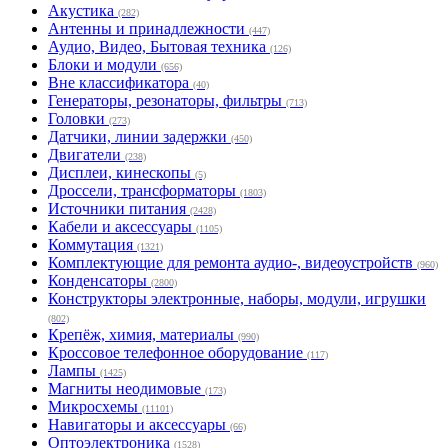
Акустика
(282)
Антенны и принадлежности
(447)
Аудио, Видео, Бытовая техника
(126)
Блоки и модули
(656)
Вне классификатора
(40)
Генераторы, резонаторы, фильтры
(713)
Головки
(273)
Датчики, линии задержки
(450)
Двигатели
(238)
Дисплеи, кинескопы
(5)
Дроссели, трансформаторы
(1803)
Источники питания
(2428)
Кабели и аксессуары
(1105)
Коммутация
(1321)
Комплектующие для ремонта аудио-, видеоустройств
(960)
Конденсаторы
(2800)
Конструкторы электронные, наборы, модули, игрушки
(802)
Крепёж, химия, материалы
(990)
Кроссовое телефонное оборудование
(117)
Лампы
(1425)
Магниты неодимовые
(173)
Микросхемы
(11101)
Навигаторы и аксессуары
(66)
Оптоэлектроника
(1528)