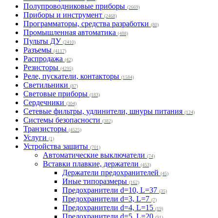
Полупроводниковые приборы
(2669)
Приборы и инструмент
(2468)
Программаторы, средства разработки
(80)
Промышленная автоматика
(488)
Пульты ДУ
(2410)
Разъемы
(4117)
Распродажа
(42)
Резисторы
(4295)
Реле, пускатели, контакторы
(1584)
Светильники
(87)
Световые приборы
(183)
Сердечники
(304)
Сетевые фильтры, удлинители, шнуры питания
(124)
Системы безопасности
(382)
Транзисторы
(4525)
Услуги
(1)
Устройства защиты
(701)
Автоматические выключатели
(74)
Вставки плавкие, держатели
(453)
Держатели предохранителей
(45)
Иные типоразмеры
(162)
Предохранители d=10, L=37
(35)
Предохранители d=3, L=7
(7)
Предохранители d=4, L=15
(19)
Предохранители d=5, L=20
(91)