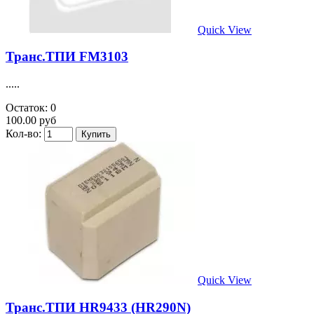
Quick View
Транс.ТПИ FM3103
.....
Остаток: 0
100.00 руб
Кол-во:
Quick View
Транс.ТПИ HR9433 (HR290N)