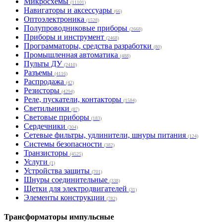
Микросхемы
(11101)
Навигаторы и аксессуары
(66)
Оптоэлектроника
(1528)
Полупроводниковые приборы
(2668)
Приборы и инструмент
(2468)
Программаторы, средства разработки
(80)
Промышленная автоматика
(488)
Пульты ДУ
(2410)
Разъемы
(4116)
Распродажа
(42)
Резисторы
(4294)
Реле, пускатели, контакторы
(1584)
Светильники
(87)
Световые приборы
(183)
Сердечники
(304)
Сетевые фильтры, удлинители, шнуры питания
(124)
Системы безопасности
(382)
Транзисторы
(4525)
Услуги
(1)
Устройства защиты
(701)
Шнуры соединительные
(338)
Щетки для электродвигателей
(31)
Элементы конструкции
(782)
Трансформаторы импульсные