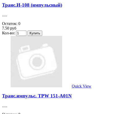
Транс.И-108 (импульсный)
.....
Остаток: 0
7.50 руб
Кол-во:
Quick View
Транс.импульс. TPW 151-A01N
.....