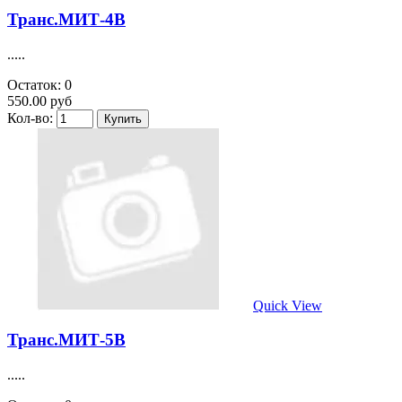
Транс.МИТ-4В
.....
Остаток: 0
550.00 руб
Кол-во:
Quick View
Транс.МИТ-5В
.....