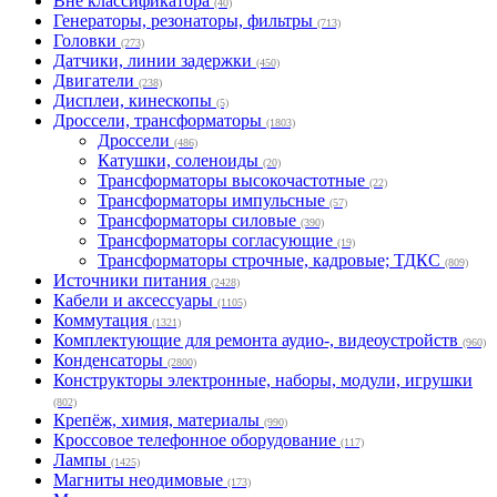
Вне классификатора
(40)
Генераторы, резонаторы, фильтры
(713)
Головки
(273)
Датчики, линии задержки
(450)
Двигатели
(238)
Дисплеи, кинескопы
(5)
Дроссели, трансформаторы
(1803)
Дроссели
(486)
Катушки, соленоиды
(20)
Трансформаторы высокочастотные
(22)
Трансформаторы импульсные
(57)
Трансформаторы силовые
(390)
Трансформаторы согласующие
(19)
Трансформаторы строчные, кадровые; ТДКС
(809)
Источники питания
(2428)
Кабели и аксессуары
(1105)
Коммутация
(1321)
Комплектующие для ремонта аудио-, видеоустройств
(960)
Конденсаторы
(2800)
Конструкторы электронные, наборы, модули, игрушки
(802)
Крепёж, химия, материалы
(990)
Кроссовое телефонное оборудование
(117)
Лампы
(1425)
Магниты неодимовые
(173)