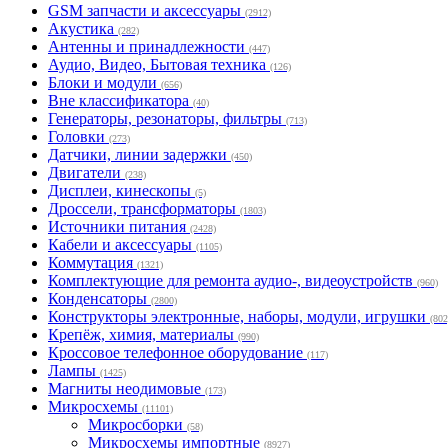
GSM запчасти и аксессуары
(2912)
Акустика
(282)
Антенны и принадлежности
(447)
Аудио, Видео, Бытовая техника
(126)
Блоки и модули
(656)
Вне классификатора
(40)
Генераторы, резонаторы, фильтры
(713)
Головки
(273)
Датчики, линии задержки
(450)
Двигатели
(238)
Дисплеи, кинескопы
(5)
Дроссели, трансформаторы
(1803)
Источники питания
(2428)
Кабели и аксессуары
(1105)
Коммутация
(1321)
Комплектующие для ремонта аудио-, видеоустройств
(960)
Конденсаторы
(2800)
Конструкторы электронные, наборы, модули, игрушки
(802
Крепёж, химия, материалы
(990)
Кроссовое телефонное оборудование
(117)
Лампы
(1425)
Магниты неодимовые
(173)
Микросхемы
(11101)
Микросборки
(58)
Микросхемы импортные
(8927)