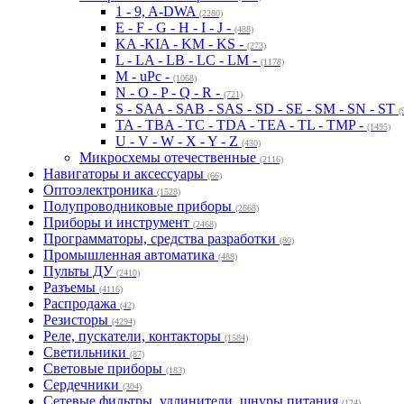
1 - 9, A-DWA
(2280)
E - F - G - H - I - J -
(488)
KA -KIA - KM - KS -
(273)
L - LA - LB - LC - LM -
(1178)
M - uPc -
(1068)
N - O - P - Q - R -
(721)
S - SAA - SAB - SAS - SD - SE - SM - SN - ST
(
TA - TBA - TC - TDA - TEA - TL - TMP -
(1495)
U - V - W - X - Y - Z
(430)
Микросхемы отечественные
(2116)
Навигаторы и аксессуары
(66)
Оптоэлектроника
(1528)
Полупроводниковые приборы
(2668)
Приборы и инструмент
(2468)
Программаторы, средства разработки
(80)
Промышленная автоматика
(488)
Пульты ДУ
(2410)
Разъемы
(4116)
Распродажа
(42)
Резисторы
(4294)
Реле, пускатели, контакторы
(1584)
Светильники
(87)
Световые приборы
(183)
Сердечники
(304)
Сетевые фильтры, удлинители, шнуры питания
(124)