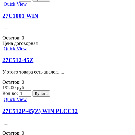
Quick View
27C1001 WIN
.....
Остаток: 0
Цена договорная
Quick View
27C512-45Z
У этого товара есть аналог......
Остаток: 0
195.00 руб
Кол-во:
Quick View
27C512P-45(Z) WIN PLCC32
.....
Остаток: 0