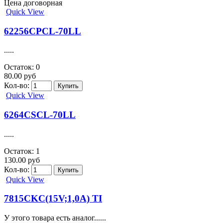
Цена договорная
Quick View
62256CPCL-70LL
.....
Остаток: 0
80.00 руб
Кол-во:
Quick View
6264CSCL-70LL
.....
Остаток: 1
130.00 руб
Кол-во:
Quick View
7815CKC(15V;1,0A) TI
У этого товара есть аналог......