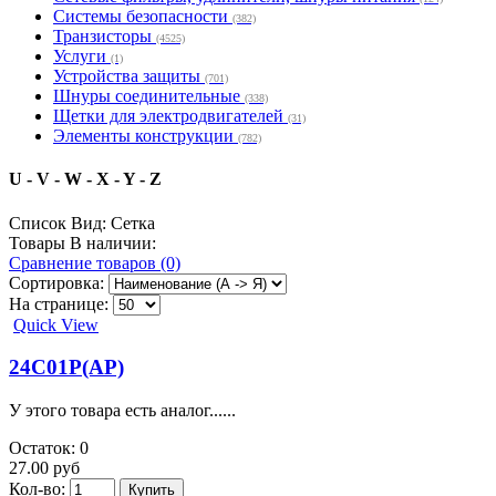
Системы безопасности
(382)
Транзисторы
(4525)
Услуги
(1)
Устройства защиты
(701)
Шнуры соединительные
(338)
Щетки для электродвигателей
(31)
Элементы конструкции
(782)
U - V - W - X - Y - Z
Список
Вид:
Сетка
Товары В наличии:
Сравнение товаров (0)
Сортировка:
На странице:
Quick View
24C01P(AP)
У этого товара есть аналог......
Остаток: 0
27.00 руб
Кол-во: