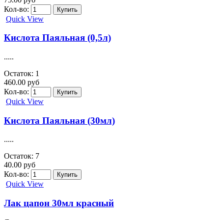
Кол-во:
Quick View
Кислота Паяльная (0,5л)
.....
Остаток: 1
460.00 руб
Кол-во:
Quick View
Кислота Паяльная (30мл)
.....
Остаток: 7
40.00 руб
Кол-во:
Quick View
Лак цапон 30мл красный