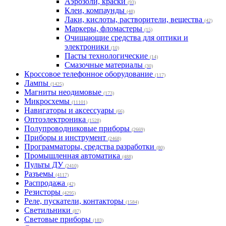
Аэрозоли, краски
(93)
Клеи, компаунды
(48)
Лаки, кислоты, растворители, вещества
(42)
Маркеры, фломастеры
(15)
Очищающие средства для оптики и
электроники
(10)
Пасты технологические
(14)
Смазочные материалы
(30)
Кроссовое телефонное оборудование
(117)
Лампы
(1425)
Магниты неодимовые
(173)
Микросхемы
(11101)
Навигаторы и аксессуары
(66)
Оптоэлектроника
(1528)
Полупроводниковые приборы
(2669)
Приборы и инструмент
(2468)
Программаторы, средства разработки
(80)
Промышленная автоматика
(488)
Пульты ДУ
(2410)
Разъемы
(4117)
Распродажа
(42)
Резисторы
(4295)
Реле, пускатели, контакторы
(1584)
Светильники
(87)
Световые приборы
(183)