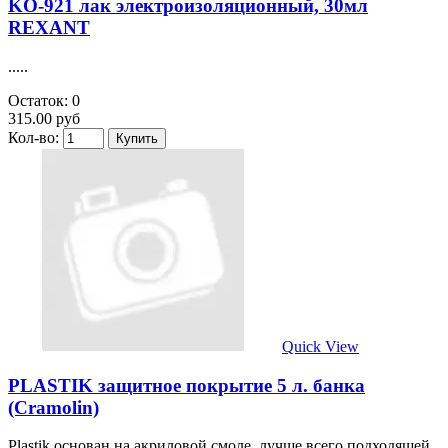
KO-921 лак электроизоляционный, 30мл
REXANT
.....
Остаток: 0
315.00 руб
Кол-во:
Quick View
PLASTIK защитное покрытие 5 л. банка
(Cramolin)
Plastik основан на акриловой смоле, лучше всего подходящей