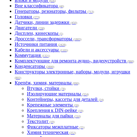
Блоки и модули
(656)
Вне классификатора
(40)
Генераторы, резонаторы, фильтры
(713)
Головки
(273)
Датчики, линии задержки
(450)
Двигатели
(238)
Дисплеи, кинескопы
(5)
Дроссели, трансформаторы
(1803)
Источники питания
(2428)
Кабели и аксессуары
(1105)
Коммутация
(1321)
Комплектующие для ремонта аудио-, видеоустройств
(960)
Конденсаторы
(2800)
Конструкторы электронные, наборы, модули, игрушки
(802)
Крепёж, химия, материалы
(990)
Втулки, стойки
(78)
Изолирующие материалы
(324)
Контейнеры, кассеты для деталей
(24)
Крепежные элементы
(39)
Крепления к DIN-рейке
(19)
Материалы для пайки
(210)
Текстолит
(19)
Фиксаторы межплатные
(25)
Химия техническая
(252)