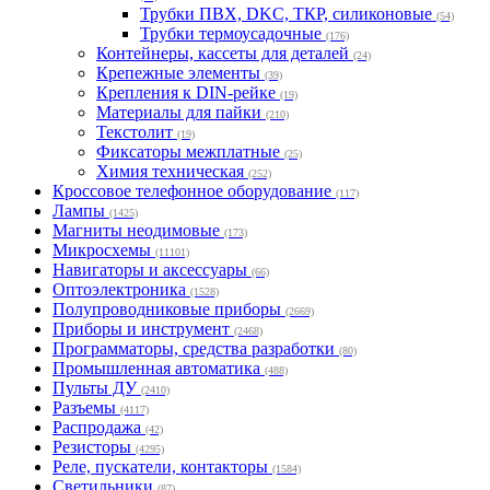
Трубки ПВХ, DKC, ТКР, силиконовые
(54)
Трубки термоусадочные
(176)
Контейнеры, кассеты для деталей
(24)
Крепежные элементы
(39)
Крепления к DIN-рейке
(19)
Материалы для пайки
(210)
Текстолит
(19)
Фиксаторы межплатные
(25)
Химия техническая
(252)
Кроссовое телефонное оборудование
(117)
Лампы
(1425)
Магниты неодимовые
(173)
Микросхемы
(11101)
Навигаторы и аксессуары
(66)
Оптоэлектроника
(1528)
Полупроводниковые приборы
(2669)
Приборы и инструмент
(2468)
Программаторы, средства разработки
(80)
Промышленная автоматика
(488)
Пульты ДУ
(2410)
Разъемы
(4117)
Распродажа
(42)
Резисторы
(4295)
Реле, пускатели, контакторы
(1584)
Светильники
(87)