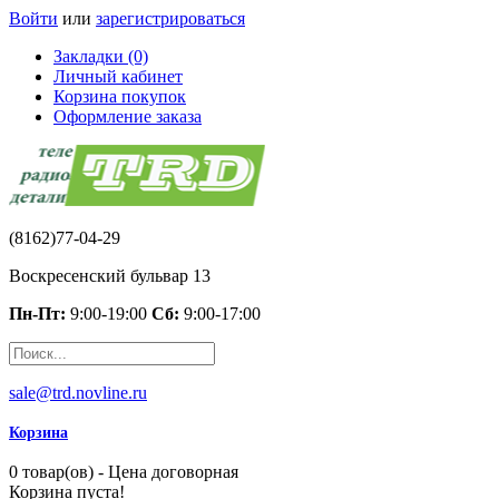
Войти
или
зарегистрироваться
Закладки (0)
Личный кабинет
Корзина покупок
Оформление заказа
(8162)77-04-29
Воскресенский бульвар 13
Пн-Пт:
9:00-19:00
Сб:
9:00-17:00
sale@trd.novline.ru
Корзина
0 товар(ов) - Цена договорная
Корзина пуста!