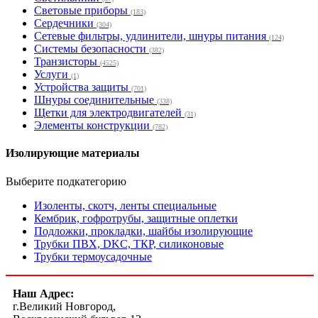
Световые приборы
(183)
Сердечники
(304)
Сетевые фильтры, удлинители, шнуры питания
(124)
Системы безопасности
(382)
Транзисторы
(4525)
Услуги
(1)
Устройства защиты
(701)
Шнуры соединительные
(338)
Щетки для электродвигателей
(31)
Элементы конструкции
(782)
Изолирующие материалы
Выберите подкатегорию
Изоленты, скотч, ленты специальные
Кембрик, гофротрубы, защитные оплетки
Подложки, прокладки, шайбы изолирующие
Трубки ПВХ, DKC, ТКР, силиконовые
Трубки термоусадочные
Наш Адрес:
г.Великий Новгород,