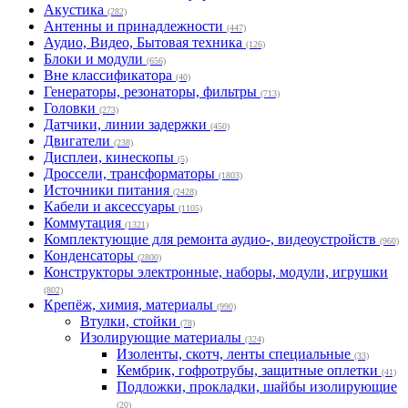
Акустика
(282)
Антенны и принадлежности
(447)
Аудио, Видео, Бытовая техника
(126)
Блоки и модули
(656)
Вне классификатора
(40)
Генераторы, резонаторы, фильтры
(713)
Головки
(273)
Датчики, линии задержки
(450)
Двигатели
(238)
Дисплеи, кинескопы
(5)
Дроссели, трансформаторы
(1803)
Источники питания
(2428)
Кабели и аксессуары
(1105)
Коммутация
(1321)
Комплектующие для ремонта аудио-, видеоустройств
(960)
Конденсаторы
(2800)
Конструкторы электронные, наборы, модули, игрушки
(802)
Крепёж, химия, материалы
(990)
Втулки, стойки
(78)
Изолирующие материалы
(324)
Изоленты, скотч, ленты специальные
(33)
Кембрик, гофротрубы, защитные оплетки
(41)
Подложки, прокладки, шайбы изолирующие
(20)