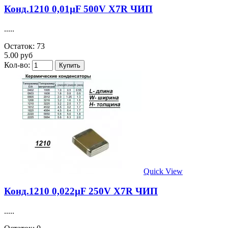
Конд.1210 0,01µF 500V X7R ЧИП
.....
Остаток: 73
5.00 руб
Кол-во:
Quick View
Конд.1210 0,022µF 250V X7R ЧИП
.....