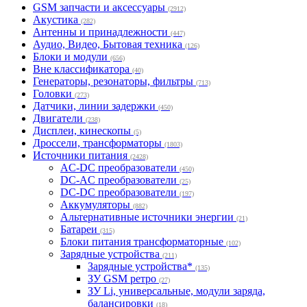
GSM запчасти и аксессуары
(2912)
Акустика
(282)
Антенны и принадлежности
(447)
Аудио, Видео, Бытовая техника
(126)
Блоки и модули
(656)
Вне классификатора
(40)
Генераторы, резонаторы, фильтры
(713)
Головки
(273)
Датчики, линии задержки
(450)
Двигатели
(238)
Дисплеи, кинескопы
(5)
Дроссели, трансформаторы
(1803)
Источники питания
(2428)
AC-DC преобразователи
(450)
DC-AC преобразователи
(25)
DC-DC преобразователи
(197)
Аккумуляторы
(882)
Альтернативные источники энергии
(21)
Батареи
(315)
Блоки питания трансформаторные
(102)
Зарядные устройства
(211)
Зарядные устройства*
(135)
ЗУ GSM ретро
(27)
ЗУ Li, универсальные, модули заряда,
балансировки
(18)