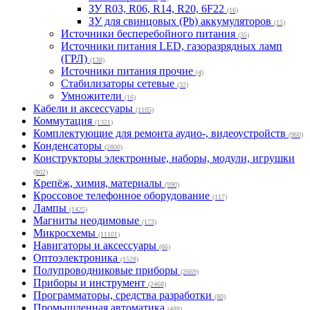
ЗУ R03, R06, R14, R20, 6F22
(16)
ЗУ для свинцовых (Pb) аккумуляторов
(15)
Источники бесперебойного питания
(35)
Источники питания LED, газоразрядных ламп
(ГРЛ)
(138)
Источники питания прочие
(4)
Стабилизаторы сетевые
(32)
Умножители
(16)
Кабели и аксессуары
(1105)
Коммутация
(1321)
Комплектующие для ремонта аудио-, видеоустройств
(960)
Конденсаторы
(2800)
Конструкторы электронные, наборы, модули, игрушки
(802)
Крепёж, химия, материалы
(990)
Кроссовое телефонное оборудование
(117)
Лампы
(1425)
Магниты неодимовые
(173)
Микросхемы
(11101)
Навигаторы и аксессуары
(66)
Оптоэлектроника
(1528)
Полупроводниковые приборы
(2669)
Приборы и инструмент
(2468)
Программаторы, средства разработки
(80)
Промышленная автоматика
(488)