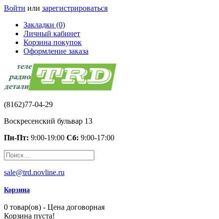
Войти
или
зарегистрироваться
Закладки (0)
Личный кабинет
Корзина покупок
Оформление заказа
(8162)77-04-29
Воскресенский бульвар 13
Пн-Пт:
9:00-19:00
Сб:
9:00-17:00
sale@trd.novline.ru
Корзина
0 товар(ов) - Цена договорная
Корзина пуста!