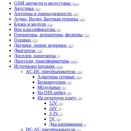
GSM запчасти и аксессуары
(2912)
Акустика
(282)
Антенны и принадлежности
(447)
Аудио, Видео, Бытовая техника
(126)
Блоки и модули
(656)
Вне классификатора
(40)
Генераторы, резонаторы, фильтры
(713)
Головки
(273)
Датчики, линии задержки
(450)
Двигатели
(238)
Дисплеи, кинескопы
(5)
Дроссели, трансформаторы
(1803)
Источники питания
(2428)
AC-DC преобразователи
(450)
Адаптеры сетевые
(219)
Бескорпусные
(32)
Модульные
(91)
На DIN-рейку
(64)
На печатную плату
(44)
12V
(14)
24V
(8)
3,3V
(2)
5V
(18)
Два напряжения
(2)
DC-AC преобразователи
(25)