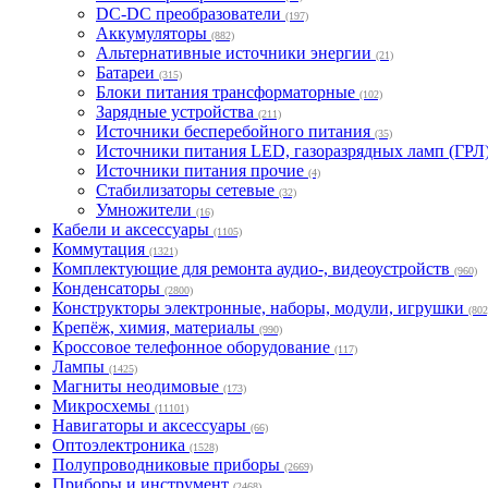
DC-DC преобразователи
(197)
Аккумуляторы
(882)
Альтернативные источники энергии
(21)
Батареи
(315)
Блоки питания трансформаторные
(102)
Зарядные устройства
(211)
Источники бесперебойного питания
(35)
Источники питания LED, газоразрядных ламп (ГРЛ
Источники питания прочие
(4)
Стабилизаторы сетевые
(32)
Умножители
(16)
Кабели и аксессуары
(1105)
Коммутация
(1321)
Комплектующие для ремонта аудио-, видеоустройств
(960)
Конденсаторы
(2800)
Конструкторы электронные, наборы, модули, игрушки
(802
Крепёж, химия, материалы
(990)
Кроссовое телефонное оборудование
(117)
Лампы
(1425)
Магниты неодимовые
(173)
Микросхемы
(11101)
Навигаторы и аксессуары
(66)
Оптоэлектроника
(1528)
Полупроводниковые приборы
(2669)
Приборы и инструмент
(2468)