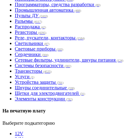
Программаторы, средства разработки
(80)
Промышленная автоматика
(488)
Пульты ДУ
(2410)
Разъемы
(4117)
Распродажа
(42)
Резисторы
(4295)
Реле, пускатели, контакторы
(1584)
Светильники
(87)
Световые приборы
(183)
Сердечники
(304)
Сетевые фильтры, удлинители, шнуры питания
(124)
Системы безопасности
(382)
Транзисторы
(4525)
Услуги
(1)
Устройства защиты
(701)
Шнуры соединительные
(338)
Щетки для электродвигателей
(31)
Элементы конструкции
(782)
На печатную плату
Выберите подкатегорию
12V