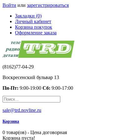
Войти
или
зарегистрироваться
Закладки (0)
Личный кабинет
Корзина покупок
Оформление заказа
(8162)77-04-29
Воскресенский бульвар 13
Пн-Пт:
9:00-19:00
Сб:
9:00-17:00
sale@trd.novline.ru
Корзина
0 товар(ов) - Цена договорная
Корзина пуста!