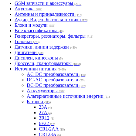
GSM запчасти и аксессуары
(2912)
Акустика
(282)
Антенны и принадлежности
(447)
Аудио, Видео, Бытовая техника
(126)
Блоки и модули
(656)
Вне классификатора
(40)
Генераторы, резонаторы, фильтры
(713)
Головки
(273)
Датчики, линии задержки
(450)
Двигатели
(238)
Дисплеи, кинескопы
(5)
Дроссели, трансформаторы
(1803)
Источники питания
(2428)
AC-DC преобразователи
(450)
DC-AC преобразователи
(25)
DC-DC преобразователи
(197)
Аккумуляторы
(882)
Альтернативные источники энергии
(21)
Батареи
(315)
23A
(4)
27A
(4)
3R12
(6)
6F22
(12)
CR1/2AA
(15)
CR123A
(6)