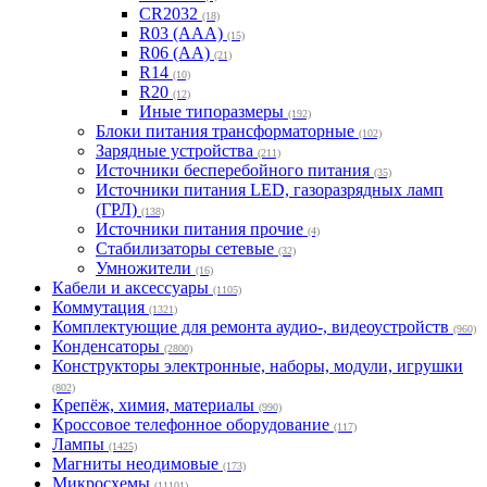
CR2032
(18)
R03 (ААА)
(15)
R06 (AA)
(21)
R14
(10)
R20
(12)
Иные типоразмеры
(192)
Блоки питания трансформаторные
(102)
Зарядные устройства
(211)
Источники бесперебойного питания
(35)
Источники питания LED, газоразрядных ламп
(ГРЛ)
(138)
Источники питания прочие
(4)
Стабилизаторы сетевые
(32)
Умножители
(16)
Кабели и аксессуары
(1105)
Коммутация
(1321)
Комплектующие для ремонта аудио-, видеоустройств
(960)
Конденсаторы
(2800)
Конструкторы электронные, наборы, модули, игрушки
(802)
Крепёж, химия, материалы
(990)
Кроссовое телефонное оборудование
(117)
Лампы
(1425)
Магниты неодимовые
(173)
Микросхемы
(11101)