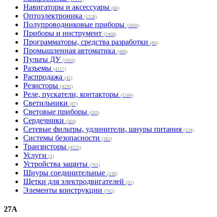
Навигаторы и аксессуары
(66)
Оптоэлектроника
(1528)
Полупроводниковые приборы
(2669)
Приборы и инструмент
(2468)
Программаторы, средства разработки
(80)
Промышленная автоматика
(488)
Пульты ДУ
(2410)
Разъемы
(4117)
Распродажа
(42)
Резисторы
(4295)
Реле, пускатели, контакторы
(1584)
Светильники
(87)
Световые приборы
(183)
Сердечники
(304)
Сетевые фильтры, удлинители, шнуры питания
(124)
Системы безопасности
(382)
Транзисторы
(4525)
Услуги
(1)
Устройства защиты
(701)
Шнуры соединительные
(338)
Щетки для электродвигателей
(31)
Элементы конструкции
(782)
27A