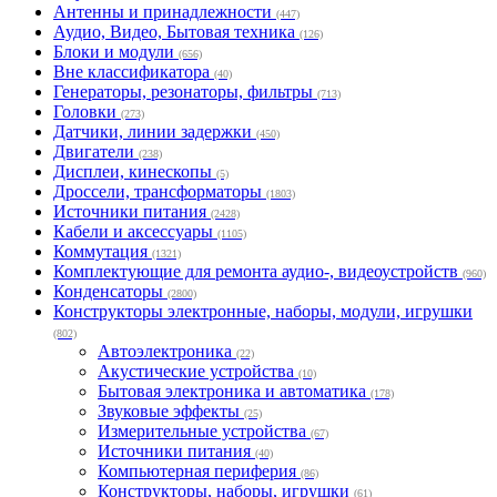
Антенны и принадлежности
(447)
Аудио, Видео, Бытовая техника
(126)
Блоки и модули
(656)
Вне классификатора
(40)
Генераторы, резонаторы, фильтры
(713)
Головки
(273)
Датчики, линии задержки
(450)
Двигатели
(238)
Дисплеи, кинескопы
(5)
Дроссели, трансформаторы
(1803)
Источники питания
(2428)
Кабели и аксессуары
(1105)
Коммутация
(1321)
Комплектующие для ремонта аудио-, видеоустройств
(960)
Конденсаторы
(2800)
Конструкторы электронные, наборы, модули, игрушки
(802)
Автоэлектроника
(22)
Акустические устройства
(10)
Бытовая электроника и автоматика
(178)
Звуковые эффекты
(25)
Измерительные устройства
(67)
Источники питания
(40)
Компьютерная периферия
(86)
Конструкторы, наборы, игрушки
(61)