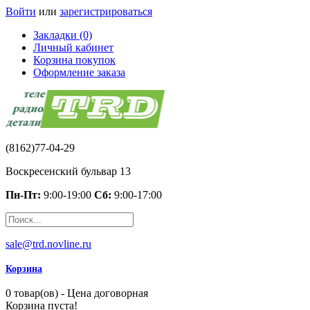
Войти
или
зарегистрироваться
Закладки (0)
Личный кабинет
Корзина покупок
Оформление заказа
(8162)77-04-29
Воскресенский бульвар 13
Пн-Пт:
9:00-19:00
Сб:
9:00-17:00
sale@trd.novline.ru
Корзина
0 товар(ов) - Цена договорная
Корзина пуста!