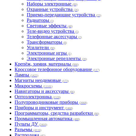
Наборы электронные
(89)
Охранные устройства
(26)
Приемо-передающие устройства
(23)
Радиаторы
(1)
Световые эффекты
(48)
Теле-видео устройства
(5)
Телефонные аксессуары
(2)
Трансформаторы
(8)
Усилители
(90)
Электронные игры
(1)
Электронные репелленты
(20)
Крепёж, химия, материалы
(990)
Кроссовое телефонное оборудование
(117)
Лампы
(1425)
Магниты неодимовые
(173)
Микросхемы
(11101)
Навигаторы и аксессуары
(66)
Оптоэлектроника
(1528)
Полупроводниковые приборы
(2668)
Приборы и инструмент
(2468)
Программаторы, средства разработки
(80)
Промышленная автоматика
(488)
Пульты ДУ
(2410)
Разъемы
(4116)
Распродажа
(42)