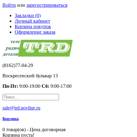
Войти
или
зарегистрироваться
Закладки (0)
Личный кабинет
Корзина покупок
Оформление заказа
(8162)77-04-29
Воскресенский бульвар 13
Пн-Пт:
9:00-19:00
Сб:
9:00-17:00
sale@trd.novline.ru
Корзина
0 товар(ов) - Цена договорная
Корзина пуста!