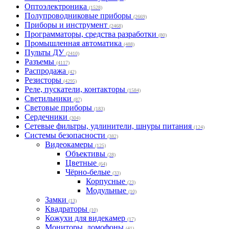
Оптоэлектроника
(1528)
Полупроводниковые приборы
(2669)
Приборы и инструмент
(2468)
Программаторы, средства разработки
(80)
Промышленная автоматика
(488)
Пульты ДУ
(2410)
Разъемы
(4117)
Распродажа
(42)
Резисторы
(4295)
Реле, пускатели, контакторы
(1584)
Светильники
(87)
Световые приборы
(183)
Сердечники
(304)
Сетевые фильтры, удлинители, шнуры питания
(124)
Системы безопасности
(382)
Видеокамеры
(125)
Объективы
(28)
Цветные
(64)
Чёрно-белые
(33)
Корпусные
(23)
Модульные
(10)
Замки
(13)
Квадраторы
(10)
Кожухи для видекамер
(17)
Мониторы, домофоны
(41)