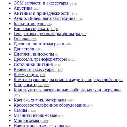
GSM запчасти и аксессуары
(2912)
Акустика
(282)
Антенны и принадлежности
(447)
Аудио, Видео, Бытовая техника
(126)
Блоки и модули
(656)
Вне классификатора
(40)
Генераторы, резонаторы, фильтры
(713)
Головки
(273)
Датчики, линии задержки
(450)
Двигатели
(238)
Дисплеи, кинескопы
(5)
Дроссели, трансформаторы
(1803)
Источники питания
(2428)
Кабели и аксессуары
(1105)
Коммутация
(1321)
Комплектующие для ремонта аудио-, видеоустройств
(960)
Конденсаторы
(2800)
Конструкторы электронные, наборы, модули, игрушки
(802)
Крепёж, химия, материалы
(990)
Кроссовое телефонное оборудование
(117)
Лампы
(1425)
Магниты неодимовые
(173)
Микросхемы
(11101)
Навигаторы и аксессуары
(66)