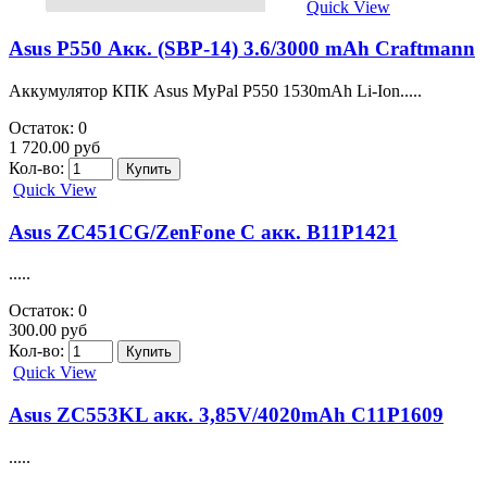
Quick View
Asus P550 Акк. (SBP-14) 3.6/3000 mAh Craftmann
Аккумулятор КПК Asus MyPal P550 1530mAh Li-Ion.....
Остаток: 0
1 720.00 руб
Кол-во:
Quick View
Asus ZC451CG/ZenFone C акк. B11P1421
.....
Остаток: 0
300.00 руб
Кол-во:
Quick View
Asus ZC553KL акк. 3,85V/4020mAh C11P1609
.....