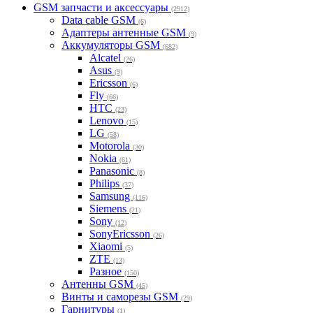
GSM запчасти и аксессуары
(2912)
Data cable GSM
(6)
Адаптеры антенные GSM
(9)
Аккумуляторы GSM
(682)
Alcatel
(26)
Asus
(9)
Ericsson
(6)
Fly
(66)
HTC
(23)
Lenovo
(15)
LG
(58)
Motorola
(30)
Nokia
(61)
Panasonic
(8)
Philips
(37)
Samsung
(116)
Siemens
(21)
Sony
(12)
SonyEricsson
(26)
Xiaomi
(5)
ZTE
(13)
Разное
(150)
Антенны GSM
(45)
Винты и саморезы GSM
(29)
Гарнитуры
(1)