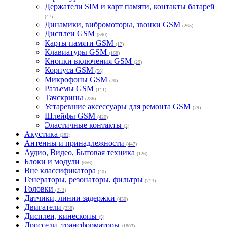
Держатели SIM и карт памяти, контакты батарей
(47)
Динамики, вибромоторы, звонки GSM
(265)
Дисплеи GSM
(590)
Карты памяти GSM
(17)
Клавиатуры GSM
(168)
Кнопки включения GSM
(29)
Корпуса GSM
(56)
Микрофоны GSM
(70)
Разъемы GSM
(111)
Тачскрины
(286)
Устаревшие аксессуары для ремонта GSM
(79)
Шлейфы GSM
(420)
Эластичные контакты
(2)
Акустика
(282)
Антенны и принадлежности
(447)
Аудио, Видео, Бытовая техника
(126)
Блоки и модули
(656)
Вне классификатора
(40)
Генераторы, резонаторы, фильтры
(713)
Головки
(273)
Датчики, линии задержки
(450)
Двигатели
(238)
Дисплеи, кинескопы
(5)
Дроссели, трансформаторы
(1803)