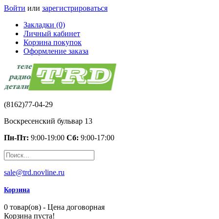
Войти
или
зарегистрироваться
Закладки (0)
Личный кабинет
Корзина покупок
Оформление заказа
(8162)77-04-29
Воскресенский бульвар 13
Пн-Пт:
9:00-19:00
Сб:
9:00-17:00
sale@trd.novline.ru
Корзина
0 товар(ов) - Цена договорная
Корзина пуста!