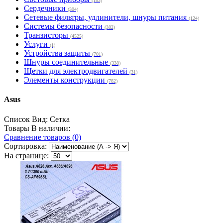
(183)
Сердечники
(304)
Сетевые фильтры, удлинители, шнуры питания
(124)
Системы безопасности
(382)
Транзисторы
(4525)
Услуги
(1)
Устройства защиты
(701)
Шнуры соединительные
(338)
Щетки для электродвигателей
(31)
Элементы конструкции
(782)
Asus
Список
Вид:
Сетка
Товары В наличии:
Сравнение товаров (0)
Сортировка:
На странице: