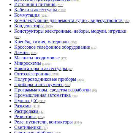
Источники питания
(2428)
Кабели и аксессуары
(1105)
Коммутация
(1321)
Комплектующие для ремонта аудио-, видеоустройств
(960)
Конденсаторы
(2800)
Конструкторы электронные, наборы, модули, игрушки
(802)
Крепёж, химия, материалы
(990)
Кроссовое телефонное оборудование
(117)
Лампы
(1425)
Магниты неодимовые
(173)
Микросхемы
(11101)
Навигаторы и аксессуары
(66)
Оптоэлектроника
(1528)
Полупроводниковые приборы
(2668)
Приборы и инструмент
(2468)
Программаторы, средства разработки
(80)
Промышленная автоматика
(487)
Пульты ДУ
(2410)
Разъемы
(4116)
Распродажа
(42)
Резисторы
(4294)
Реле, пускатели, контакторы
(1584)
Светильники
(87)
Световые приборы