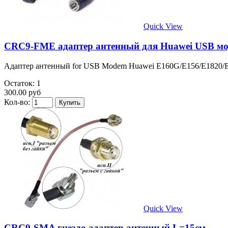
Quick View
CRC9-FME адаптер антенный для Huawei USB мо
Адаптер антенный for USB Modem Huawei E160G/E156/E1820/E3
Остаток: 1
300.00 руб
Кол-во:
Quick View
CRC9-SMA гнездо адаптер антенный L=15см