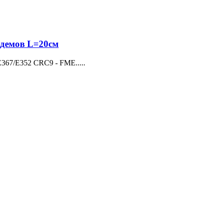
демов L=20см
67/E352 CRC9 - FME.....