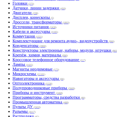
Головки
(273)
Датчики, линии задержки
(450)
Двигатели
(238)
Дисплеи, кинескопы
(5)
Дроссели, трансформаторы
(1803)
Источники питания
(2428)
Кабели и аксессуары
(1105)
Коммутация
(1321)
Комплектующие для ремонта аудио-, видеоустройств
(960)
Конденсаторы
(2800)
Конструкторы электронные, наборы, модули, игрушки
(802
Крепёж, химия, материалы
(990)
Кроссовое телефонное оборудование
(117)
Лампы
(1425)
Магниты неодимовые
(173)
Микросхемы
(11101)
Навигаторы и аксессуары
(66)
Оптоэлектроника
(1528)
Полупроводниковые приборы
(2669)
Приборы и инструмент
(2468)
Программаторы, средства разработки
(80)
Промышленная автоматика
(488)
Пульты ДУ
(2410)
Разъемы
(4117)
Распродажа
(42)