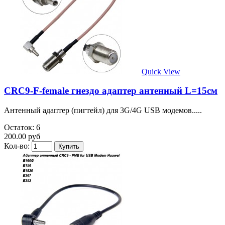
Quick View
CRC9-F-female гнездо адаптер антенный L=15см
Антенный адаптер (пигтейл) для 3G/4G USB модемов.....
Остаток: 6
200.00 руб
Кол-во: