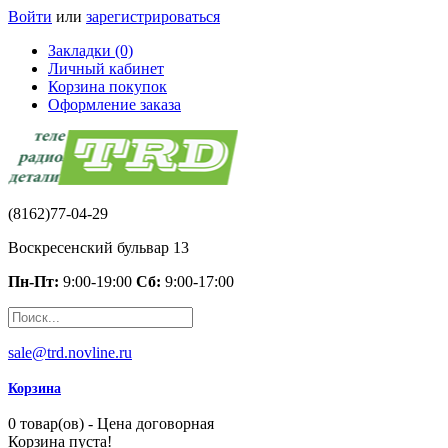
Войти
или
зарегистрироваться
Закладки (0)
Личный кабинет
Корзина покупок
Оформление заказа
(8162)77-04-29
Воскресенский бульвар 13
Пн-Пт:
9:00-19:00
Сб:
9:00-17:00
sale@trd.novline.ru
Корзина
0 товар(ов) - Цена договорная
Корзина пуста!