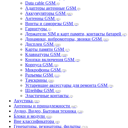
Data cable GSM
(6)
Адаптеры антенные GSM
(9)
Аккумуляторы GSM
(682)
Антенны GSM
(45)
Винты и саморезы GSM
(29)
Гарнитуры
(1)
Держатели SIM и карт памяти, контакты батарей
(47)
Динамики, вибромоторы, звонки GSM
(265)
Дисплеи GSM
(590)
Карты памяти GSM
(17)
Клавиатуры GSM
(168)
Кнопки включения GSM
(29)
Корпуса GSM
(56)
Микрофоны GSM
(70)
Разъемы GSM
(111)
Тачскрины
(286)
Устаревшие аксессуары для ремонта GSM
(79)
Шлейфы GSM
(420)
Эластичные контакты
(2)
Акустика
(282)
Антенны и принадлежности
(447)
Аудио, Видео, Бытовая техника
(126)
Блоки и модули
(656)
Вне классификатора
(40)
Генераторы, резонаторы, фильтры
(713)