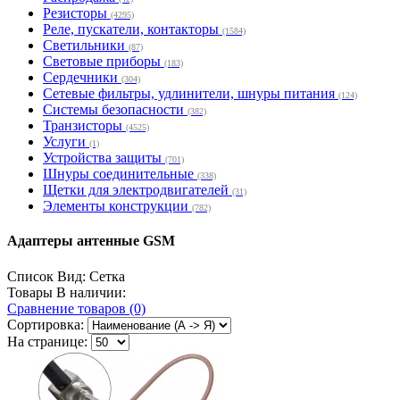
Резисторы
(4295)
Реле, пускатели, контакторы
(1584)
Светильники
(87)
Световые приборы
(183)
Сердечники
(304)
Сетевые фильтры, удлинители, шнуры питания
(124)
Системы безопасности
(382)
Транзисторы
(4525)
Услуги
(1)
Устройства защиты
(701)
Шнуры соединительные
(338)
Щетки для электродвигателей
(31)
Элементы конструкции
(782)
Адаптеры антенные GSM
Список
Вид:
Сетка
Товары В наличии:
Сравнение товаров (0)
Сортировка:
На странице: