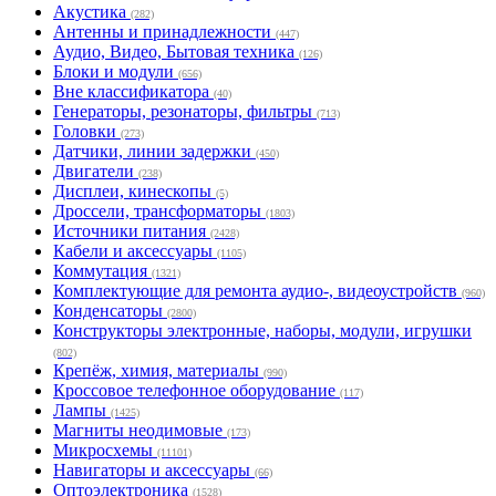
Акустика
(282)
Антенны и принадлежности
(447)
Аудио, Видео, Бытовая техника
(126)
Блоки и модули
(656)
Вне классификатора
(40)
Генераторы, резонаторы, фильтры
(713)
Головки
(273)
Датчики, линии задержки
(450)
Двигатели
(238)
Дисплеи, кинескопы
(5)
Дроссели, трансформаторы
(1803)
Источники питания
(2428)
Кабели и аксессуары
(1105)
Коммутация
(1321)
Комплектующие для ремонта аудио-, видеоустройств
(960)
Конденсаторы
(2800)
Конструкторы электронные, наборы, модули, игрушки
(802)
Крепёж, химия, материалы
(990)
Кроссовое телефонное оборудование
(117)
Лампы
(1425)
Магниты неодимовые
(173)
Микросхемы
(11101)
Навигаторы и аксессуары
(66)
Оптоэлектроника
(1528)