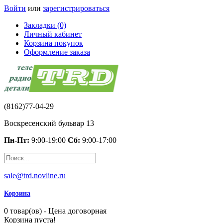
Войти
или
зарегистрироваться
Закладки (0)
Личный кабинет
Корзина покупок
Оформление заказа
(8162)77-04-29
Воскресенский бульвар 13
Пн-Пт:
9:00-19:00
Сб:
9:00-17:00
sale@trd.novline.ru
Корзина
0 товар(ов) - Цена договорная
Корзина пуста!