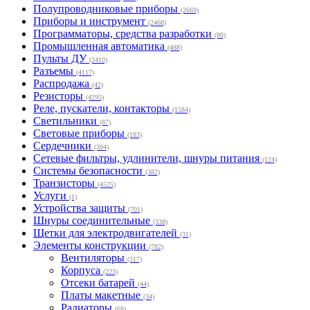
Полупроводниковые приборы
(2669)
Приборы и инструмент
(2468)
Программаторы, средства разработки
(80)
Промышленная автоматика
(488)
Пульты ДУ
(2410)
Разъемы
(4117)
Распродажа
(42)
Резисторы
(4295)
Реле, пускатели, контакторы
(1584)
Светильники
(87)
Световые приборы
(183)
Сердечники
(304)
Сетевые фильтры, удлинители, шнуры питания
(124)
Системы безопасности
(382)
Транзисторы
(4525)
Услуги
(1)
Устройства защиты
(701)
Шнуры соединительные
(338)
Щетки для электродвигателей
(31)
Элементы конструкции
(782)
Вентиляторы
(317)
Корпуса
(223)
Отсеки батарей
(44)
Платы макетные
(34)
Радиаторы
(68)