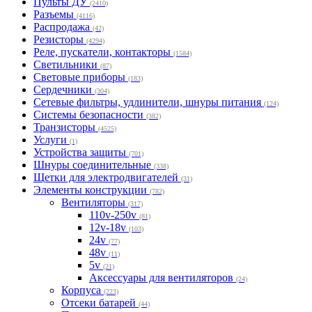
Пульты ДУ
(2410)
Разъемы
(4116)
Распродажа
(42)
Резисторы
(4294)
Реле, пускатели, контакторы
(1584)
Светильники
(87)
Световые приборы
(183)
Сердечники
(304)
Сетевые фильтры, удлинители, шнуры питания
(124)
Системы безопасности
(382)
Транзисторы
(4525)
Услуги
(1)
Устройства защиты
(701)
Шнуры соединительные
(338)
Щетки для электродвигателей
(31)
Элементы конструкции
(782)
Вентиляторы
(317)
110v-250v
(81)
12v-18v
(103)
24v
(77)
48v
(11)
5v
(21)
Аксессуары для вентиляторов
(24)
Корпуса
(223)
Отсеки батарей
(44)