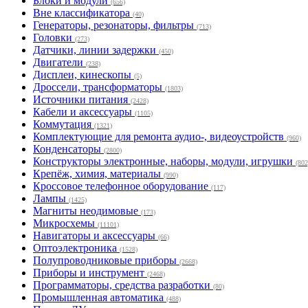
Блоки и модули
(656)
Вне классификатора
(40)
Генераторы, резонаторы, фильтры
(713)
Головки
(273)
Датчики, линии задержки
(450)
Двигатели
(238)
Дисплеи, кинескопы
(5)
Дроссели, трансформаторы
(1803)
Источники питания
(2428)
Кабели и аксессуары
(1105)
Коммутация
(1321)
Комплектующие для ремонта аудио-, видеоустройств
(960)
Конденсаторы
(2800)
Конструкторы электронные, наборы, модули, игрушки
(802
Крепёж, химия, материалы
(990)
Кроссовое телефонное оборудование
(117)
Лампы
(1425)
Магниты неодимовые
(173)
Микросхемы
(11101)
Навигаторы и аксессуары
(66)
Оптоэлектроника
(1528)
Полупроводниковые приборы
(2668)
Приборы и инструмент
(2468)
Программаторы, средства разработки
(80)
Промышленная автоматика
(488)