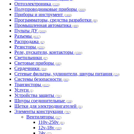
Оптоэлектроника
(1528)
Полупроводниковые приборы
(2669)
Приборы и инструмент
(2468)
Программаторы, средства разработки
(80)
Промышленная автоматика
(488)
Пульты ДУ
(2410)
Разъемы
(4117)
Распродажа
(42)
Резисторы
(4295)
Реле, пускатели, контакторы
(1584)
Светильники
(87)
Световые приборы
(183)
Сердечники
(304)
Сетевые фильтры, удлинители, шнуры питания
(124)
Системы безопасности
(382)
Транзисторы
(4525)
Услуги
(1)
Устройства защиты
(701)
Шнуры соединительные
(338)
Щетки для электродвигателей
(31)
Элементы конструкции
(782)
Вентиляторы
(317)
110v-250v
(81)
12v-18v
(103)
24v
(77)