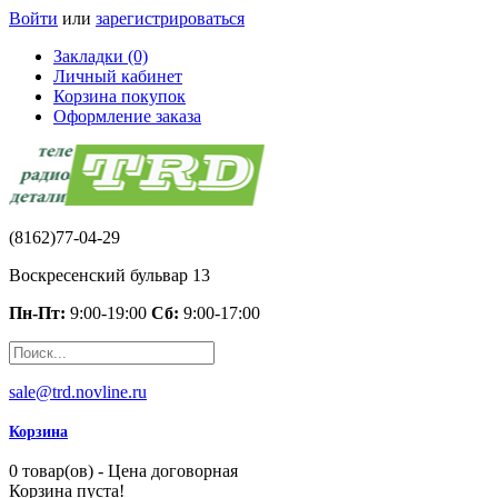
Войти
или
зарегистрироваться
Закладки (0)
Личный кабинет
Корзина покупок
Оформление заказа
(8162)77-04-29
Воскресенский бульвар 13
Пн-Пт:
9:00-19:00
Сб:
9:00-17:00
sale@trd.novline.ru
Корзина
0 товар(ов) - Цена договорная
Корзина пуста!