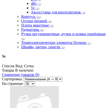
48v
(11)
5v
(21)
Аксессуары для вентиляторов
(24)
Корпуса
(223)
Отсеки батарей
(44)
Платы макетные
(34)
Радиаторы
(68)
Ручки регулировочные, ручки и ножки приборные
(59)
Термоэлектрические элементы Пельтье
(11)
Шкафы, щитки, панели
(26)
5v
Список
Вид:
Сетка
Товары В наличии:
Сравнение товаров (0)
Сортировка:
На странице: