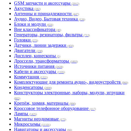
GSM запчасти и аксессуары
(2912)
Акустика
(282)
Антенны и принадлежности
(447)
Аудио, Видео, Бытовая техника
(126)
Блоки и модули
(656)
Вне классификатора
(40)
Генераторы, резонаторы, фильтры
(713)
Головки
(273)
Датчики, линии задержки
(450)
Двигатели
(238)
Дисплеи, кинескопы
(5)
Дроссели, трансформаторы
(1803)
Источники питания
(2428)
Кабели и аксессуары
(1105)
Коммутация
(1321)
Комплектующие для ремонта аудио-, видеоустройств
(960)
Конденсаторы
(2800)
Конструкторы электронные, наборы, модули, игрушки
(802)
Крепёж, химия, материалы
(990)
Кроссовое телефонное оборудование
(117)
Лампы
(1425)
Магниты неодимовые
(173)
Микросхемы
(11101)
Навигаторы и аксессуары
(66)