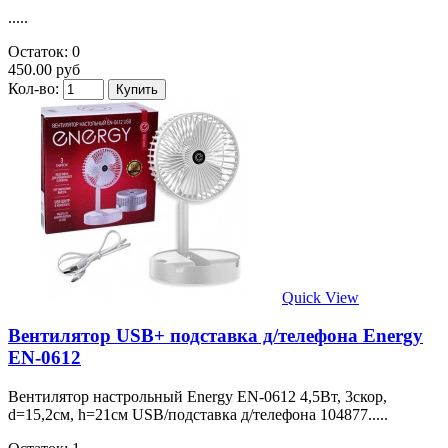
.....
Остаток: 0
450.00 руб
Кол-во:
Quick View
Вентилятор USB+ подставка д/телефона Energy
EN-0612
Вентилятор настрольный Energy EN-0612 4,5Вт, 3скор,
d=15,2см, h=21см USB/подставка д/телефона 104877.....