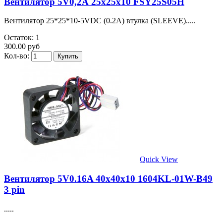
Вентилятор 5V0,2А 25х25х10 FSY25S05H
Вентилятор 25*25*10-5VDC (0.2A) втулка (SLEEVE).....
Остаток: 1
300.00 руб
Кол-во:
Quick View
Вентилятор 5V0.16A 40х40х10 1604KL-01W-B49
3 pin
.....