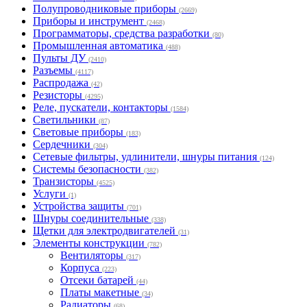
Полупроводниковые приборы
(2669)
Приборы и инструмент
(2468)
Программаторы, средства разработки
(80)
Промышленная автоматика
(488)
Пульты ДУ
(2410)
Разъемы
(4117)
Распродажа
(42)
Резисторы
(4295)
Реле, пускатели, контакторы
(1584)
Светильники
(87)
Световые приборы
(183)
Сердечники
(304)
Сетевые фильтры, удлинители, шнуры питания
(124)
Системы безопасности
(382)
Транзисторы
(4525)
Услуги
(1)
Устройства защиты
(701)
Шнуры соединительные
(338)
Щетки для электродвигателей
(31)
Элементы конструкции
(782)
Вентиляторы
(317)
Корпуса
(223)
Отсеки батарей
(44)
Платы макетные
(34)
Радиаторы
(68)