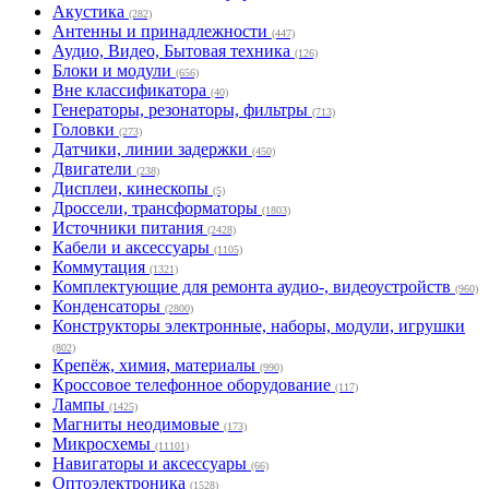
Акустика
(282)
Антенны и принадлежности
(447)
Аудио, Видео, Бытовая техника
(126)
Блоки и модули
(656)
Вне классификатора
(40)
Генераторы, резонаторы, фильтры
(713)
Головки
(273)
Датчики, линии задержки
(450)
Двигатели
(238)
Дисплеи, кинескопы
(5)
Дроссели, трансформаторы
(1803)
Источники питания
(2428)
Кабели и аксессуары
(1105)
Коммутация
(1321)
Комплектующие для ремонта аудио-, видеоустройств
(960)
Конденсаторы
(2800)
Конструкторы электронные, наборы, модули, игрушки
(802)
Крепёж, химия, материалы
(990)
Кроссовое телефонное оборудование
(117)
Лампы
(1425)
Магниты неодимовые
(173)
Микросхемы
(11101)
Навигаторы и аксессуары
(66)
Оптоэлектроника
(1528)