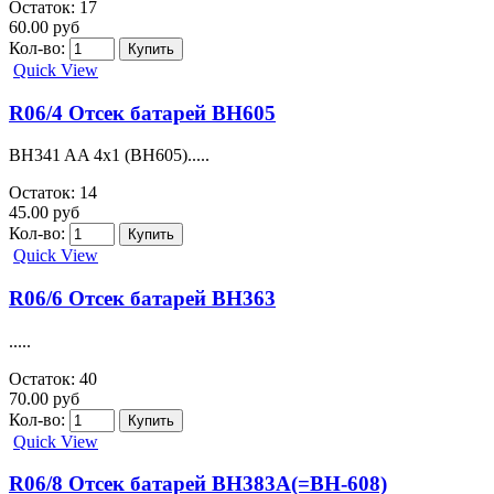
Остаток: 17
60.00 руб
Кол-во:
Quick View
R06/4 Отсек батарей BH605
BH341 AA 4x1 (BH605).....
Остаток: 14
45.00 руб
Кол-во:
Quick View
R06/6 Отсек батарей BH363
.....
Остаток: 40
70.00 руб
Кол-во:
Quick View
R06/8 Отсек батарей BH383A(=BH-608)