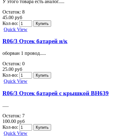
У этого товара есть аналог.....
Остаток: 8
45.00 руб
Кол-во:
Quick View
R06/3 Отсек батарей н/к
оборван 1 провод.....
Остаток: 0
25.00 руб
Кол-во:
Quick View
R06/3 Отсек батарей с крышкой BH639
.....
Остаток: 7
100.00 руб
Кол-во:
Quick View