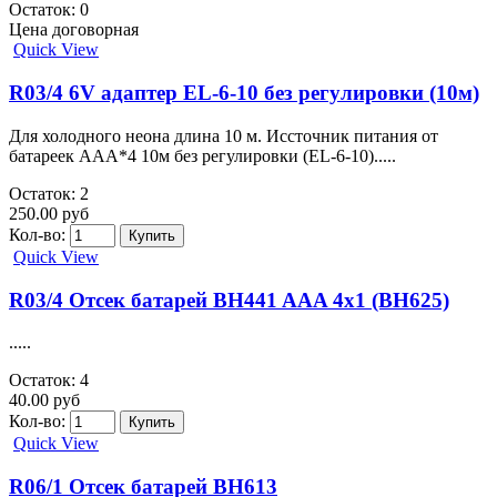
Остаток: 0
Цена договорная
Quick View
R03/4 6V адаптер EL-6-10 без регулировки (10м)
Для холодного неона длина 10 м. Иссточник питания от
батареек AAA*4 10м без регулировки (EL-6-10).....
Остаток: 2
250.00 руб
Кол-во:
Quick View
R03/4 Отсек батарей BH441 AAA 4x1 (BH625)
.....
Остаток: 4
40.00 руб
Кол-во:
Quick View
R06/1 Отсек батарей BH613