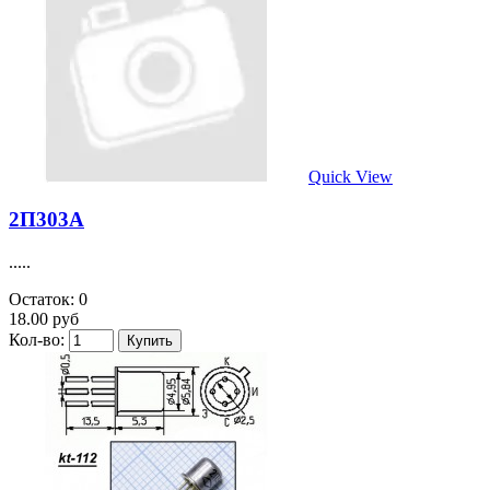
Quick View
2П303А
.....
Остаток: 0
18.00 руб
Кол-во: