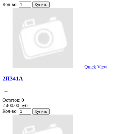
Кол-во:
Quick View
2П341А
.....
Остаток: 0
2 400.00 руб
Кол-во: