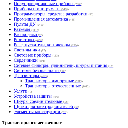
Полупроводниковые приборы
(2669)
Приборы и инструмент
(2468)
Программаторы, средства разработки
(80)
Промышленная автоматика
(488)
Пульты ДУ
(2410)
Разъемы
(4117)
Распродажа
(42)
Резисторы
(4295)
Реле, пускатели, контакторы
(1584)
Светильники
(87)
Световые приборы
(183)
Сердечники
(304)
Сетевые фильтры, удлинители, шнуры питания
(124)
Системы безопасности
(382)
Транзисторы
(4525)
Транзисторы импортные
(3513)
Транзисторы отечественные
(1012)
Услуги
(1)
Устройства защиты
(701)
Шнуры соединительные
(338)
Щетки для электродвигателей
(31)
Элементы конструкции
(782)
Транзисторы отечественные