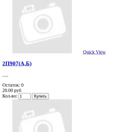
Quick View
2П907(А,Б)
.....
Остаток: 0
20.00 руб
Кол-во: