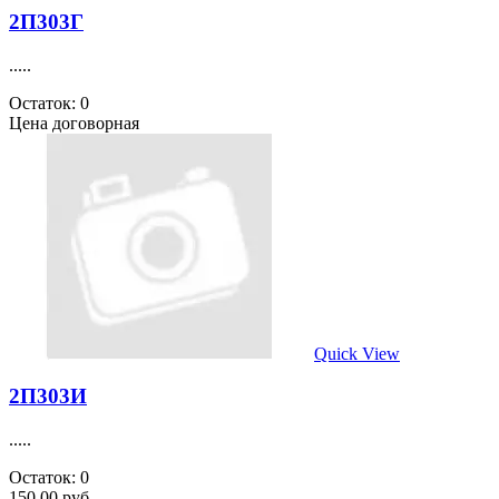
2П303Г
.....
Остаток: 0
Цена договорная
Quick View
2П303И
.....
Остаток: 0
150.00 руб