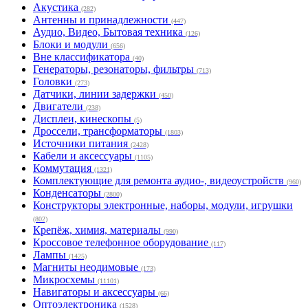
Акустика
(282)
Антенны и принадлежности
(447)
Аудио, Видео, Бытовая техника
(126)
Блоки и модули
(656)
Вне классификатора
(40)
Генераторы, резонаторы, фильтры
(713)
Головки
(273)
Датчики, линии задержки
(450)
Двигатели
(238)
Дисплеи, кинескопы
(5)
Дроссели, трансформаторы
(1803)
Источники питания
(2428)
Кабели и аксессуары
(1105)
Коммутация
(1321)
Комплектующие для ремонта аудио-, видеоустройств
(960)
Конденсаторы
(2800)
Конструкторы электронные, наборы, модули, игрушки
(802)
Крепёж, химия, материалы
(990)
Кроссовое телефонное оборудование
(117)
Лампы
(1425)
Магниты неодимовые
(173)
Микросхемы
(11101)
Навигаторы и аксессуары
(66)
Оптоэлектроника
(1528)