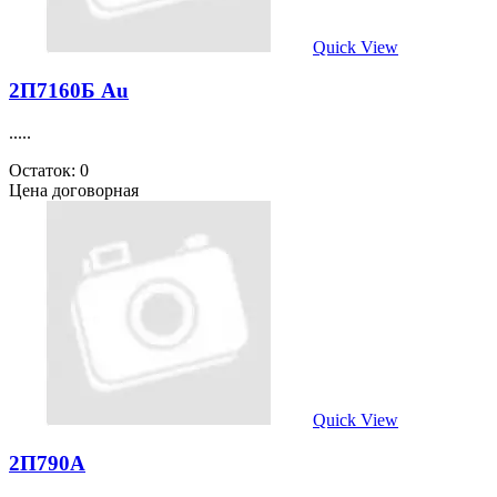
Quick View
2П7160Б Au
.....
Остаток: 0
Цена договорная
Quick View
2П790А