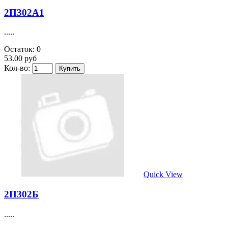
2П302А1
.....
Остаток: 0
53.00 руб
Кол-во:
Quick View
2П302Б
.....