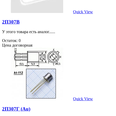
Quick View
2П307В
У этого товара есть аналог......
Остаток: 0
Цена договорная
Quick View
2П307Г (Au)