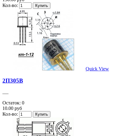
Кол-во:
Quick View
2П305В
.....
Остаток: 0
10.00 руб
Кол-во: