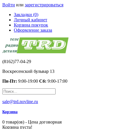
Войти
или
зарегистрироваться
Закладки (0)
Личный кабинет
Корзина покупок
Оформление заказа
(8162)77-04-29
Воскресенский бульвар 13
Пн-Пт:
9:00-19:00
Сб:
9:00-17:00
sale@trd.novline.ru
Корзина
0 товар(ов) - Цена договорная
Корзина пуста!