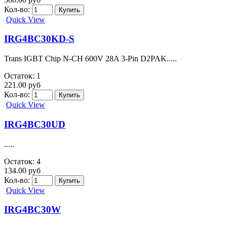
IRFR3709Z
.....
Остаток: 5
41.00 руб
Кол-во:
Quick View
IRFU9024N
.....
Остаток: 10
20.00 руб
Кол-во:
Quick View
IRG4BC30KD
.....
Остаток: 12