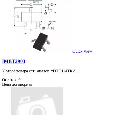
IKW40N120H3FKSA1 (K40H1203)
.....
Остаток: 0
755.00 руб
Кол-во:
Quick View
IKW40N60H3FKSA1 (K40H603)
.....
Остаток: 0
570.00 руб
Кол-во:
Quick View
IKW50N60H3
У этого товара есть аналог. Marking: K50H603.....
Остаток: 3
515.00 руб