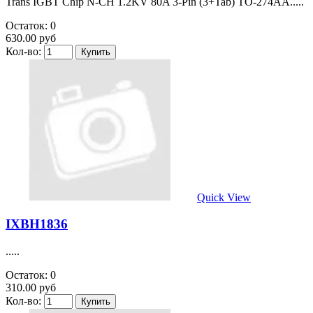
Остаток: 4
110.00 руб
Кол-во:
Quick View
IRG80N60UFD
.....
Остаток: 2
450.00 руб
Кол-во:
Quick View
IRGPC40S
IGBT STD 600V 50A.....
Остаток: 0
Цена договорная
Quick View
IRGPS40B120UD