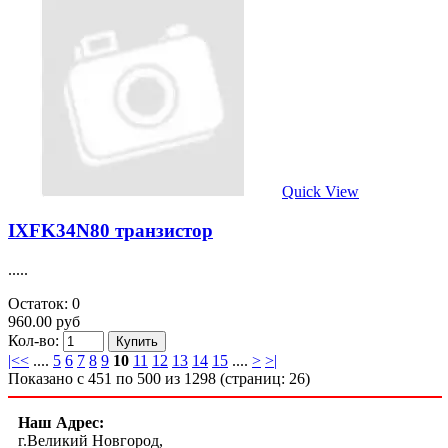
Trans IGBT Chip N-CH 1.2KV 80A 3-Pin (3+Tab) TO-274AA.....
Остаток: 0
630.00 руб
Кол-во:
Quick View
IXBH1836
.....
Остаток: 0
310.00 руб
Кол-во: