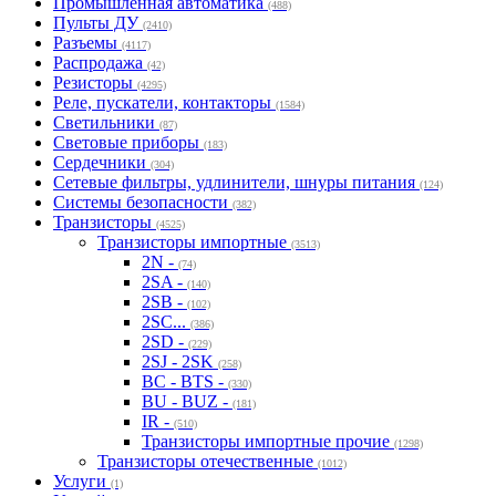
Оптоэлектроника
(1528)
Полупроводниковые приборы
(2669)
Приборы и инструмент
(2468)
Программаторы, средства разработки
(80)
Промышленная автоматика
(488)
Пульты ДУ
(2410)
Разъемы
(4117)
Распродажа
(42)
Резисторы
(4295)
Реле, пускатели, контакторы
(1584)
Светильники
(87)
Световые приборы
(183)
Сердечники
(304)
Сетевые фильтры, удлинители, шнуры питания
(124)
Системы безопасности
(382)
Транзисторы
(4525)
Транзисторы импортные
(3513)
2N -
(74)
2SA -
(140)
2SB -
(102)
2SC...
(386)
2SD -
(229)
2SJ - 2SK
(258)
BC - BTS -
(330)
BU - BUZ -
(181)