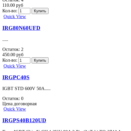
Кол-во:
Quick View
IRG4PF50WD
.....
Остаток: 1
730.00 руб
Кол-во:
Quick View
IRG4PH40KD
.....
Остаток: 0
Цена договорная
Quick View
IRG7IC28U
IGBT 600В 70А TO220FP.....