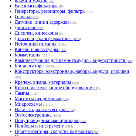
GSM запчасти и аксессуары
(2912)
Акустика
(282)
Антенны и принадлежности
(447)
Аудио, Видео, Бытовая техника
(126)
Блоки и модули
(656)
Вне классификатора
(40)
Генераторы, резонаторы, фильтры
(713)
Головки
(273)
Датчики, линии задержки
(450)
Двигатели
(238)
Дисплеи, кинескопы
(5)
Дроссели, трансформаторы
(1803)
Источники питания
(2428)
Кабели и аксессуары
(1105)
Коммутация
(1321)
Комплектующие для ремонта аудио-, видеоустройств
(960)
Конденсаторы
(2800)
Конструкторы электронные, наборы, модули, игрушки
(802)
Крепёж, химия, материалы
(990)
Кроссовое телефонное оборудование
(117)
Лампы
(1425)
Магниты неодимовые
(173)
Микросхемы
(11101)
Навигаторы и аксессуары
(66)