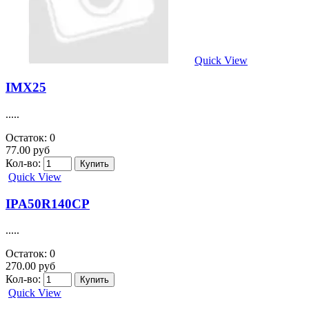
Кол-во:
Quick View
IMBT3903
У этого товара есть аналог. =DTC114TKA.....
Остаток: 0
Цена договорная