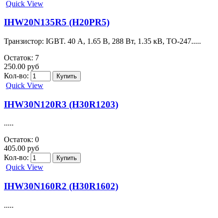
IGW30N60H3
У этого товара есть аналог. марк.-G30H603.....
Остаток: 0
235.00 руб
Кол-во:
Quick View
IGW40T120FKSA1 транзистор
.....
Остаток: 0
1 050.00 руб
Кол-во:
Quick View
IHW15N120R3 (H15R1203)
.....
Остаток: 2
159.00 руб
Кол-во: