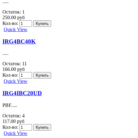
360.00 руб
Кол-во:
Quick View
IRG4BC30KD-S
Trans IGBT Chip N-CH 600V 28A 3-Pin D2PAK.....
Остаток: 1
221.00 руб
Кол-во:
Quick View
IRG4BC30UD
.....
Остаток: 4
134.00 руб
Кол-во:
Quick View
IRG4BC30W