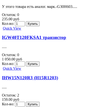
Quick View
HYG055N08NS1P
.....
Остаток: 0
360.00 руб
Кол-во:
Quick View