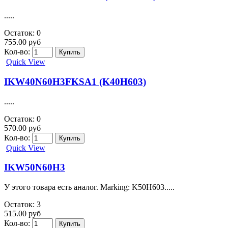
Остаток: 0
405.00 руб
Кол-во:
Quick View
IKW30N60H3 (K30H603)
= IKW30N60H3FKSA1.....
Остаток: 9
294.00 руб
Кол-во:
Quick View
IKW30N60T(K30T60)
Биполярный транзистор IGBT, 600 В, 60 А, 187 Вт.....
Остаток: 3
357.00 руб
Кол-во:
Quick View