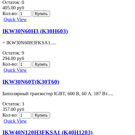
Quick View
IHW20N135R5 (H20PR5)
Транзистор: IGBT. 40 А, 1.65 В, 288 Вт, 1.35 кВ, TO-247.....
Остаток: 7
250.00 руб
Кол-во:
Quick View
IHW30N120R3 (H30R1203)
.....
Остаток: 0
405.00 руб
Кол-во:
Quick View
IHW30N160R2 (H30R1602)
.....