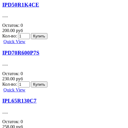
=AP50N03DTO-252 30 В 50 А.....
Остаток: 6
100.00 руб
Кол-во:
Quick View
IPD09N03LA
MOSFET N-CH 25V 50A
=FDD6690A=STD60NH03LT4=STD70NH02LT4 FDB6035A.....
Остаток: 0
Цена договорная
Quick View
IPD15N06S2L-64 Транзистор
2N06L64.....
Остаток: 0
80.00 руб
Кол-во:
Quick View