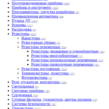
Полупроводниковые приборы
(2669)
Приборы и инструмент
(2468)
Программаторы, средства разработки
(80)
Промышленная автоматика
(488)
Пульты ДУ
(2410)
Разъемы
(4117)
Распродажа
(42)
Резисторы
(4295)
Варисторы
(117)
Резисторные сборки
(49)
Резисторы переменные
(998)
Резисторы движковые и однооборотные
(292)
Резисторы многооборотные
(15)
Резисторы непроволочные переменные
(410)
Резисторы проволочные переменные
(281)
Резисторы постоянные
(2932)
Терморезисторы, позисторы
(175)
Фоторезисторы
(24)
Реле, пускатели, контакторы
(1584)
Светильники
(87)
Световые приборы
(183)
Сердечники
(304)
Сетевые фильтры, удлинители, шнуры питания
(124)
Системы безопасности
(382)
Транзисторы
(4525)