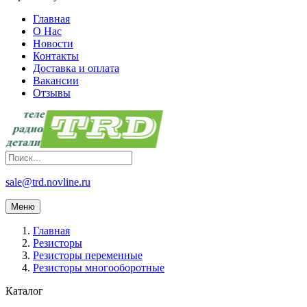
Главная
О Нас
Новости
Контакты
Доставка и оплата
Вакансии
Отзывы
sale@trd.novline.ru
Меню
Главная
Резисторы
Резисторы переменные
Резисторы многооборотные
Каталог