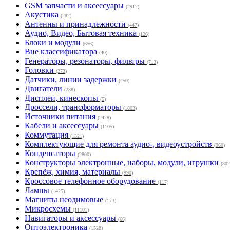
GSM запчасти и аксессуары
(2912)
Акустика
(282)
Антенны и принадлежности
(447)
Аудио, Видео, Бытовая техника
(126)
Блоки и модули
(656)
Вне классификатора
(40)
Генераторы, резонаторы, фильтры
(713)
Головки
(273)
Датчики, линии задержки
(450)
Двигатели
(238)
Дисплеи, кинескопы
(5)
Дроссели, трансформаторы
(1803)
Источники питания
(2428)
Кабели и аксессуары
(1105)
Коммутация
(1321)
Комплектующие для ремонта аудио-, видеоустройств
(960)
Конденсаторы
(2800)
Конструкторы электронные, наборы, модули, игрушки
(802
Крепёж, химия, материалы
(990)
Кроссовое телефонное оборудование
(117)
Лампы
(1425)
Магниты неодимовые
(173)
Микросхемы
(11101)
Навигаторы и аксессуары
(66)
Оптоэлектроника
(1528)