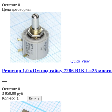
Остаток: 0
Цена договорная
Quick View
Резистор 1,0 кОм под гайку 7286 R1K L=25 мног
.....
Остаток: 0
3 950.00 руб
Кол-во: