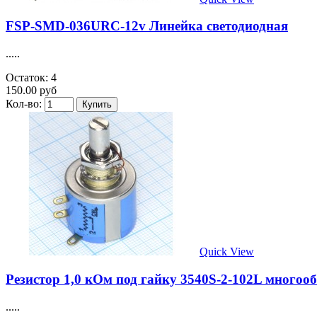
FSP-SMD-036URC-12v Линейка светодиодная
.....
Остаток: 4
150.00 руб
Кол-во:
Quick View
Резистор 1,0 кОм под гайку 3540S-2-102L много
.....