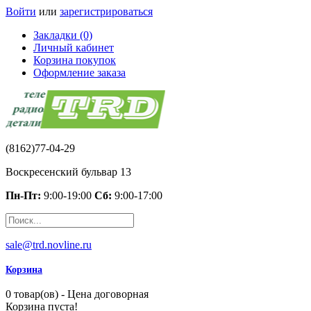
Войти
или
зарегистрироваться
Закладки (0)
Личный кабинет
Корзина покупок
Оформление заказа
(8162)77-04-29
Воскресенский бульвар 13
Пн-Пт:
9:00-19:00
Сб:
9:00-17:00
sale@trd.novline.ru
Корзина
0 товар(ов) - Цена договорная
Корзина пуста!