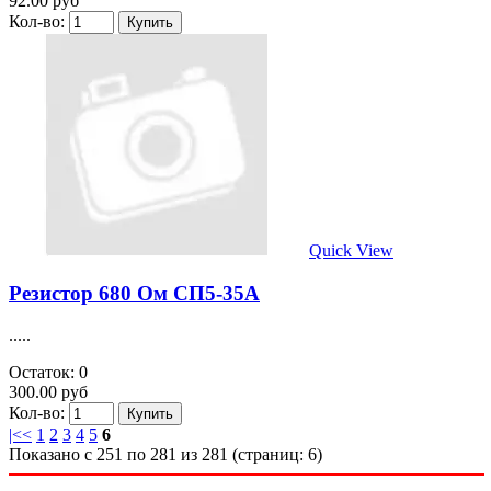
92.00 руб
Кол-во:
Quick View
Резистор 680 Ом СП5-35А
.....
Остаток: 0
300.00 руб
Кол-во:
|<
<
1
2
3
4
5
6
Показано с 251 по 281 из 281 (страниц: 6)