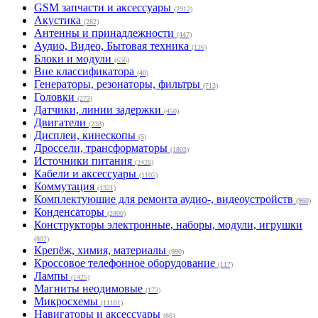
GSM запчасти и аксессуары
(2912)
Акустика
(282)
Антенны и принадлежности
(447)
Аудио, Видео, Бытовая техника
(126)
Блоки и модули
(656)
Вне классификатора
(40)
Генераторы, резонаторы, фильтры
(713)
Головки
(273)
Датчики, линии задержки
(450)
Двигатели
(238)
Дисплеи, кинескопы
(5)
Дроссели, трансформаторы
(1803)
Источники питания
(2428)
Кабели и аксессуары
(1105)
Коммутация
(1321)
Комплектующие для ремонта аудио-, видеоустройств
(960)
Конденсаторы
(2800)
Конструкторы электронные, наборы, модули, игрушки
(802)
Крепёж, химия, материалы
(990)
Кроссовое телефонное оборудование
(117)
Лампы
(1425)
Магниты неодимовые
(173)
Микросхемы
(11101)
Навигаторы и аксессуары
(66)