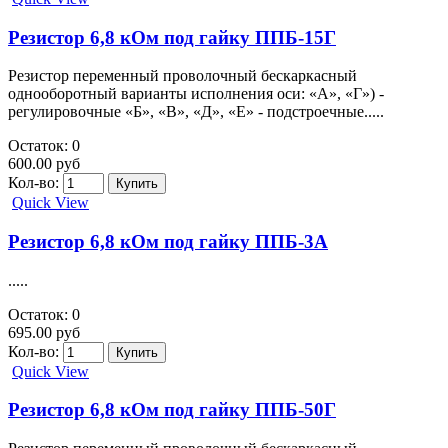
Резистор 6,8 кОм под гайку ППБ-15Г
Резистор переменный проволочный бескаркасный
однооборотный варианты исполнения оси: «А», «Г») -
регулировочные «Б», «В», «Д», «Е» - подстроечные.....
Остаток: 0
600.00 руб
Кол-во:
Quick View
Резистор 6,8 кОм под гайку ППБ-3А
.....
Остаток: 0
695.00 руб
Кол-во:
Quick View
Резистор 6,8 кОм под гайку ППБ-50Г