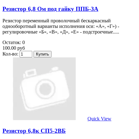
Резистор 6,8 Ом под гайку ППБ-3А
Резистор переменный проволочный бескаркасный
однооборотный варианты исполнения оси: «А», «Г») -
регулировочные «Б», «В», «Д», «Е» - подстроечные.....
Остаток: 0
100.00 руб
Кол-во:
Quick View
Резистор 6,8к СП5-2ВБ