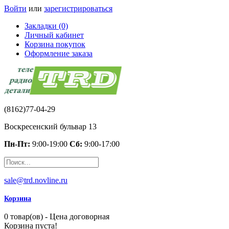
Войти
или
зарегистрироваться
Закладки (0)
Личный кабинет
Корзина покупок
Оформление заказа
(8162)77-04-29
Воскресенский бульвар 13
Пн-Пт:
9:00-19:00
Сб:
9:00-17:00
sale@trd.novline.ru
Корзина
0 товар(ов) - Цена договорная
Корзина пуста!