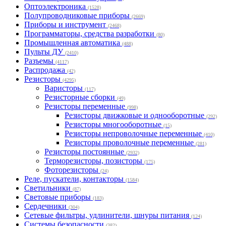
Оптоэлектроника
(1528)
Полупроводниковые приборы
(2669)
Приборы и инструмент
(2468)
Программаторы, средства разработки
(80)
Промышленная автоматика
(488)
Пульты ДУ
(2410)
Разъемы
(4117)
Распродажа
(42)
Резисторы
(4295)
Варисторы
(117)
Резисторные сборки
(49)
Резисторы переменные
(998)
Резисторы движковые и однооборотные
(292)
Резисторы многооборотные
(15)
Резисторы непроволочные переменные
(410)
Резисторы проволочные переменные
(281)
Резисторы постоянные
(2932)
Терморезисторы, позисторы
(175)
Фоторезисторы
(24)
Реле, пускатели, контакторы
(1584)
Светильники
(87)
Световые приборы
(183)
Сердечники
(304)
Сетевые фильтры, удлинители, шнуры питания
(124)
Системы безопасности
(382)