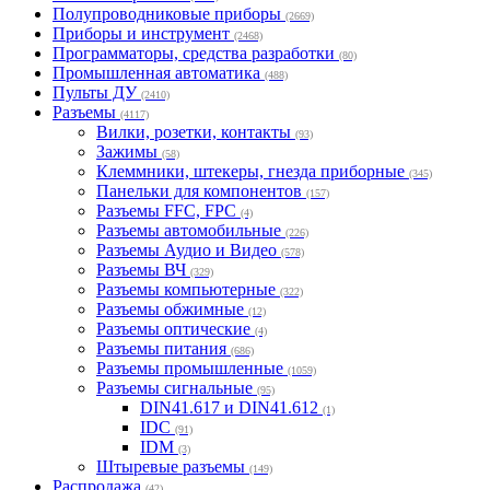
Полупроводниковые приборы
(2669)
Приборы и инструмент
(2468)
Программаторы, средства разработки
(80)
Промышленная автоматика
(488)
Пульты ДУ
(2410)
Разъемы
(4117)
Вилки, розетки, контакты
(93)
Зажимы
(58)
Клеммники, штекеры, гнезда приборные
(345)
Панельки для компонентов
(157)
Разъемы FFC, FPC
(4)
Разъемы автомобильные
(226)
Разъемы Аудио и Видео
(578)
Разъемы ВЧ
(329)
Разъемы компьютерные
(322)
Разъемы обжимные
(12)
Разъемы оптические
(4)
Разъемы питания
(686)
Разъемы промышленные
(1059)
Разъемы сигнальные
(95)
DIN41.617 и DIN41.612
(1)
IDC
(91)
IDM
(3)
Штыревые разъемы
(149)
Распродажа
(42)