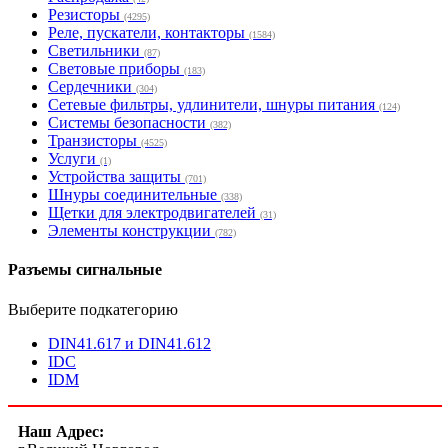
Резисторы
(4295)
Реле, пускатели, контакторы
(1584)
Светильники
(87)
Световые приборы
(183)
Сердечники
(304)
Сетевые фильтры, удлинители, шнуры питания
(124)
Системы безопасности
(382)
Транзисторы
(4525)
Услуги
(1)
Устройства защиты
(701)
Шнуры соединительные
(338)
Щетки для электродвигателей
(31)
Элементы конструкции
(782)
Разъемы сигнальные
Выберите подкатегорию
DIN41.617 и DIN41.612
IDC
IDM
Наш Адрес: