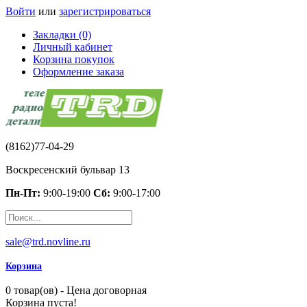
Войти
или
зарегистрироваться
Закладки (0)
Личный кабинет
Корзина покупок
Оформление заказа
(8162)77-04-29
Воскресенский бульвар 13
Пн-Пт:
9:00-19:00
Сб:
9:00-17:00
sale@trd.novline.ru
Корзина
0 товар(ов) - Цена договорная
Корзина пуста!