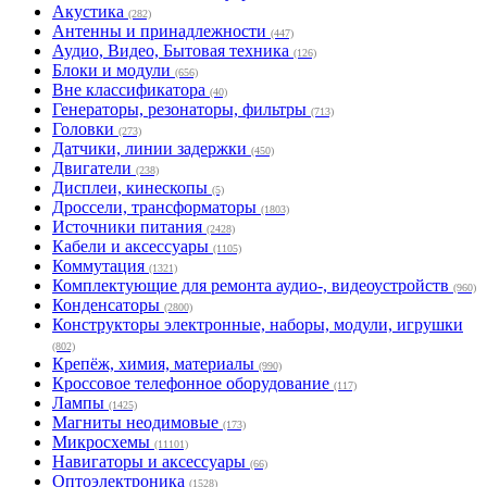
Акустика
(282)
Антенны и принадлежности
(447)
Аудио, Видео, Бытовая техника
(126)
Блоки и модули
(656)
Вне классификатора
(40)
Генераторы, резонаторы, фильтры
(713)
Головки
(273)
Датчики, линии задержки
(450)
Двигатели
(238)
Дисплеи, кинескопы
(5)
Дроссели, трансформаторы
(1803)
Источники питания
(2428)
Кабели и аксессуары
(1105)
Коммутация
(1321)
Комплектующие для ремонта аудио-, видеоустройств
(960)
Конденсаторы
(2800)
Конструкторы электронные, наборы, модули, игрушки
(802)
Крепёж, химия, материалы
(990)
Кроссовое телефонное оборудование
(117)
Лампы
(1425)
Магниты неодимовые
(173)
Микросхемы
(11101)
Навигаторы и аксессуары
(66)
Оптоэлектроника
(1528)