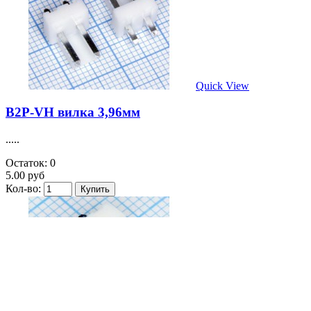
Quick View
B2P-VH вилка 3,96мм
.....
Остаток: 0
5.00 руб
Кол-во: