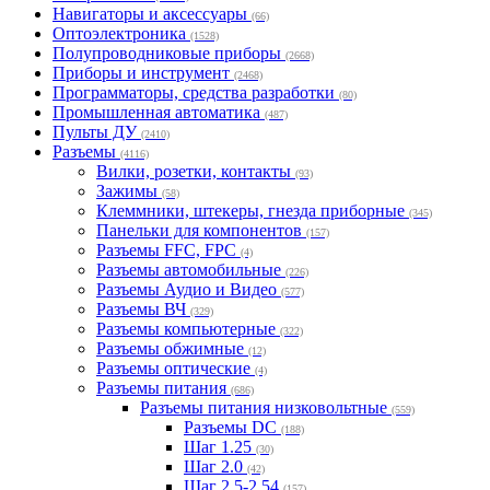
Навигаторы и аксессуары
(66)
Оптоэлектроника
(1528)
Полупроводниковые приборы
(2668)
Приборы и инструмент
(2468)
Программаторы, средства разработки
(80)
Промышленная автоматика
(487)
Пульты ДУ
(2410)
Разъемы
(4116)
Вилки, розетки, контакты
(93)
Зажимы
(58)
Клеммники, штекеры, гнезда приборные
(345)
Панельки для компонентов
(157)
Разъемы FFC, FPC
(4)
Разъемы автомобильные
(226)
Разъемы Аудио и Видео
(577)
Разъемы ВЧ
(329)
Разъемы компьютерные
(322)
Разъемы обжимные
(12)
Разъемы оптические
(4)
Разъемы питания
(686)
Разъемы питания низковольтные
(559)
Разъемы DC
(188)
Шаг 1.25
(30)
Шаг 2.0
(42)
Шаг 2.5-2.54
(157)