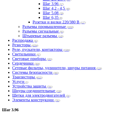
Шаг 3.96
(57)
Шаг 4,2 - 4,5
(49)
Шаг 5.08
(28)
Шаг 6,35
(8)
Розетки и вилки 220/380 В
(127)
Разъемы промышленные
(1059)
Разъемы сигнальные
(95)
Штыревые разъемы
(149)
Распродажа
(42)
Резисторы
(4294)
Реле, пускатели, контакторы
(1584)
Светильники
(87)
Световые приборы
(183)
Сердечники
(304)
Сетевые фильтры, удлинители, шнуры питания
(124)
Системы безопасности
(382)
Транзисторы
(4525)
Услуги
(1)
Устройства защиты
(701)
Шнуры соединительные
(338)
Щетки для электродвигателей
(31)
Элементы конструкции
(782)
Шаг 3.96