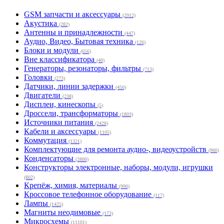
GSM запчасти и аксессуары
(2912)
Акустика
(282)
Антенны и принадлежности
(447)
Аудио, Видео, Бытовая техника
(126)
Блоки и модули
(656)
Вне классификатора
(40)
Генераторы, резонаторы, фильтры
(713)
Головки
(273)
Датчики, линии задержки
(450)
Двигатели
(238)
Дисплеи, кинескопы
(5)
Дроссели, трансформаторы
(1803)
Источники питания
(2428)
Кабели и аксессуары
(1105)
Коммутация
(1321)
Комплектующие для ремонта аудио-, видеоустройств
(960)
Конденсаторы
(2800)
Конструкторы электронные, наборы, модули, игрушки
(802)
Крепёж, химия, материалы
(990)
Кроссовое телефонное оборудование
(117)
Лампы
(1425)
Магниты неодимовые
(173)
Микросхемы
(11101)