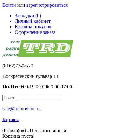
Войти
или
зарегистрироваться
Закладки (0)
Личный кабинет
Корзина покупок
Оформление заказа
(8162)77-04-29
Воскресенский бульвар 13
Пн-Пт:
9:00-19:00
Сб:
9:00-17:00
sale@trd.novline.ru
Корзина
0 товар(ов) - Цена договорная
Корзина пуста!