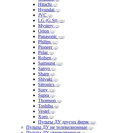
Hitachi
(27)
Hyundai
(51)
JVC
(58)
LG (G.St)
(196)
Mystery
(33)
Orion
(21)
Panasonic
(158)
Philips
(117)
Pioneer
(22)
Polar
(16)
Rolsen
(59)
Samsung
(214)
Sanyo
(15)
Sharp
(69)
Shivaki
(27)
Sitronics
(16)
Sony
(138)
Supra
(53)
Thomson
(28)
Toshiba
(68)
Vestel
(16)
Xoro
(19)
Пульты ДУ других фирм
(203)
Пульты ДУ не телевизионные
(22)
Пульты ДУ отечественные