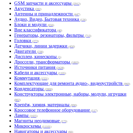
GSM запчасти и аксессуары
(2912)
Акустика
(282)
Антенны и принадлежности
(447)
Аудио, Видео, Бытовая техника
(126)
Блоки и модули
(656)
Вне классификатора
(40)
Генераторы, резонаторы, фильтры
(713)
Головки
(273)
Датчики, линии задержки
(450)
Двигатели
(238)
Дисплеи, кинескопы
(5)
Дроссели, трансформаторы
(1803)
Источники питания
(2428)
Кабели и аксессуары
(1105)
Коммутация
(1321)
Комплектующие для ремонта аудио-, видеоустройств
(960)
Конденсаторы
(2800)
Конструкторы электронные, наборы, модули, игрушки
(802)
Крепёж, химия, материалы
(990)
Кроссовое телефонное оборудование
(117)
Лампы
(1425)
Магниты неодимовые
(173)
Микросхемы
(11101)
Навигаторы и аксессуары
(66)