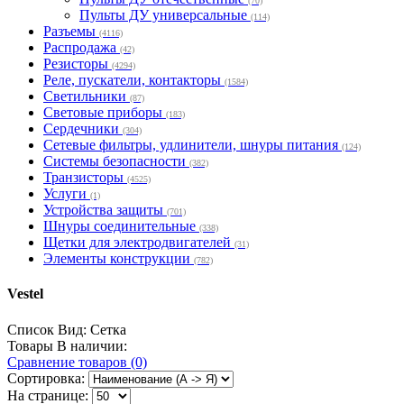
(70)
Пульты ДУ универсальные
(114)
Разъемы
(4116)
Распродажа
(42)
Резисторы
(4294)
Реле, пускатели, контакторы
(1584)
Светильники
(87)
Световые приборы
(183)
Сердечники
(304)
Сетевые фильтры, удлинители, шнуры питания
(124)
Системы безопасности
(382)
Транзисторы
(4525)
Услуги
(1)
Устройства защиты
(701)
Шнуры соединительные
(338)
Щетки для электродвигателей
(31)
Элементы конструкции
(782)
Vestel
Список
Вид:
Сетка
Товары В наличии:
Сравнение товаров (0)
Сортировка:
На странице: