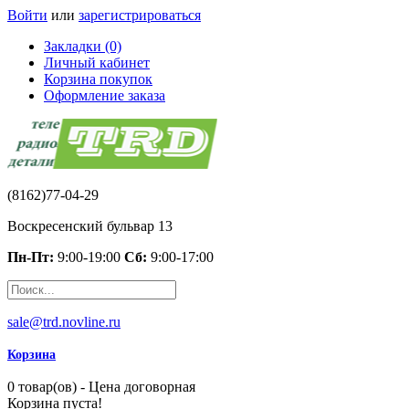
Войти
или
зарегистрироваться
Закладки (0)
Личный кабинет
Корзина покупок
Оформление заказа
(8162)77-04-29
Воскресенский бульвар 13
Пн-Пт:
9:00-19:00
Сб:
9:00-17:00
sale@trd.novline.ru
Корзина
0 товар(ов) - Цена договорная
Корзина пуста!