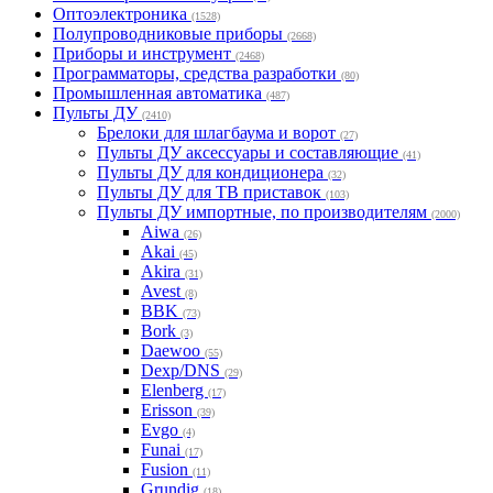
Оптоэлектроника
(1528)
Полупроводниковые приборы
(2668)
Приборы и инструмент
(2468)
Программаторы, средства разработки
(80)
Промышленная автоматика
(487)
Пульты ДУ
(2410)
Брелоки для шлагбаума и ворот
(27)
Пульты ДУ аксессуары и составляющие
(41)
Пульты ДУ для кондиционера
(32)
Пульты ДУ для ТВ приставок
(103)
Пульты ДУ импортные, по производителям
(2000)
Aiwa
(26)
Akai
(45)
Akira
(31)
Avest
(8)
BBK
(73)
Bork
(3)
Daewoo
(55)
Dexp/DNS
(29)
Elenberg
(17)
Erisson
(39)
Evgo
(4)
Funai
(17)
Fusion
(11)
Grundig
(18)