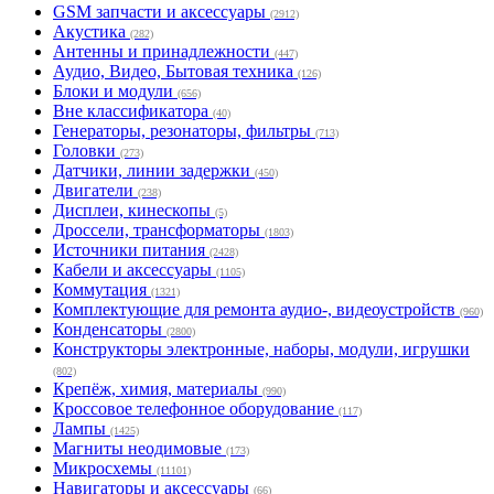
GSM запчасти и аксессуары
(2912)
Акустика
(282)
Антенны и принадлежности
(447)
Аудио, Видео, Бытовая техника
(126)
Блоки и модули
(656)
Вне классификатора
(40)
Генераторы, резонаторы, фильтры
(713)
Головки
(273)
Датчики, линии задержки
(450)
Двигатели
(238)
Дисплеи, кинескопы
(5)
Дроссели, трансформаторы
(1803)
Источники питания
(2428)
Кабели и аксессуары
(1105)
Коммутация
(1321)
Комплектующие для ремонта аудио-, видеоустройств
(960)
Конденсаторы
(2800)
Конструкторы электронные, наборы, модули, игрушки
(802)
Крепёж, химия, материалы
(990)
Кроссовое телефонное оборудование
(117)
Лампы
(1425)
Магниты неодимовые
(173)
Микросхемы
(11101)
Навигаторы и аксессуары
(66)