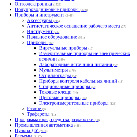
Оптоэлектроника
(1528)
Полупроводниковые приборы
(2669)
Приборы и инструмент
(2468)
Аксессуары
(215)
Антистатическое оснащение рабочего места
(27)
Инструмент
(747)
Паяльное оборудование
(591)
Приборы
(868)
Виртуальные приборы
(10)
Измерительные приборы не электрических
величин
(169)
Лабораторные источники питания
(52)
Мультиметры
(176)
Осциллографы
(54)
Приборы контроля кабельных линий
(18)
Стационарные приборы
(50)
Токовые клещи
(44)
Щитовые приборы
(166)
Электроизмерительные приборы
(129)
Разное
(9)
Трафареты
(11)
Программаторы, средства разработки
(80)
Промышленная автоматика
(488)
Пульты ДУ
(2410)
Разъемы
(4117)