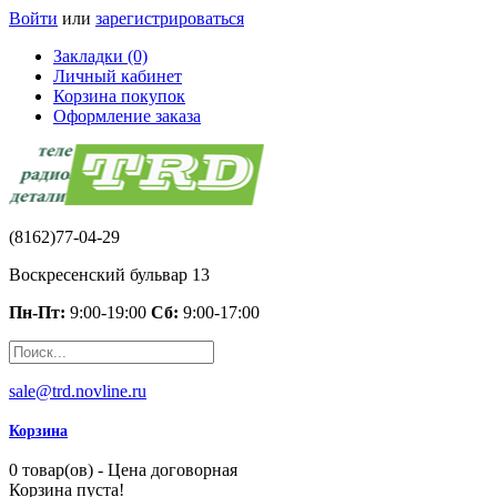
Войти
или
зарегистрироваться
Закладки (0)
Личный кабинет
Корзина покупок
Оформление заказа
(8162)77-04-29
Воскресенский бульвар 13
Пн-Пт:
9:00-19:00
Сб:
9:00-17:00
sale@trd.novline.ru
Корзина
0 товар(ов) - Цена договорная
Корзина пуста!