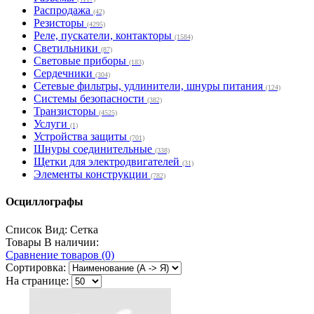
Распродажа
(42)
Резисторы
(4295)
Реле, пускатели, контакторы
(1584)
Светильники
(87)
Световые приборы
(183)
Сердечники
(304)
Сетевые фильтры, удлинители, шнуры питания
(124)
Системы безопасности
(382)
Транзисторы
(4525)
Услуги
(1)
Устройства защиты
(701)
Шнуры соединительные
(338)
Щетки для электродвигателей
(31)
Элементы конструкции
(782)
Осциллографы
Список
Вид:
Сетка
Товары В наличии:
Сравнение товаров (0)
Сортировка:
На странице: