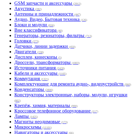
GSM запчасти и аксессуары
(2912)
Акустика
(282)
Антенны и принадлежности
(447)
Аудио, Видео, Бытовая техника
(126)
Блоки и модули
(656)
Вне классификатора
(40)
Генераторы, резонаторы, фильтры
(713)
Головки
(273)
Датчики, линии задержки
(450)
Двигатели
(238)
Дисплеи, кинескопы
(5)
Дроссели, трансформаторы
(1803)
Источники питания
(2428)
Кабели и аксессуары
(1105)
Коммутация
(1321)
Комплектующие для ремонта аудио-, видеоустройств
(960)
Конденсаторы
(2800)
Конструкторы электронные, наборы, модули, игрушки
(802)
Крепёж, химия, материалы
(990)
Кроссовое телефонное оборудование
(117)
Лампы
(1425)
Магниты неодимовые
(173)
Микросхемы
(11101)
Навигаторы и аксессуары
(66)