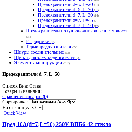
Предохранители d=5, L=20
(91)
Предохранители d=6, L=30
(61)
Предохранители d=7, L=30
(14)
Предохранители d=7, L=45
(7)
Предохранители d=7, L=50
(12)
Предохранители полупроводниковые и самовосст.
(85)
Разрядники
(15)
Термопредохранители
(74)
Шнуры соединительные
(338)
Щетки для электродвигателей
(31)
Элементы конструкции
(782)
Предохранители d=7, L=50
Список
Вид:
Сетка
Товары В наличии:
Сравнение товаров (0)
Сортировка:
На странице:
Quick View
Пред.10А(d=7;L=50) 250V ВПБ6-42 стекло