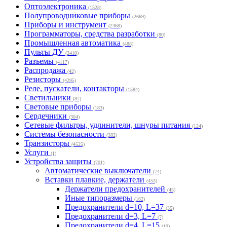
Оптоэлектроника
(1528)
Полупроводниковые приборы
(2669)
Приборы и инструмент
(2468)
Программаторы, средства разработки
(80)
Промышленная автоматика
(488)
Пульты ДУ
(2410)
Разъемы
(4117)
Распродажа
(42)
Резисторы
(4295)
Реле, пускатели, контакторы
(1584)
Светильники
(87)
Световые приборы
(183)
Сердечники
(304)
Сетевые фильтры, удлинители, шнуры питания
(124)
Системы безопасности
(382)
Транзисторы
(4525)
Услуги
(1)
Устройства защиты
(701)
Автоматические выключатели
(74)
Вставки плавкие, держатели
(453)
Держатели предохранителей
(45)
Иные типоразмеры
(162)
Предохранители d=10, L=37
(35)
Предохранители d=3, L=7
(7)
Предохранители d=4, L=15
(19)