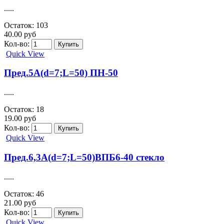
.....
Остаток: 103
40.00 руб
Кол-во:
Quick View
Пред.5А(d=7;L=50) ПН-50
.....
Остаток: 18
19.00 руб
Кол-во:
Quick View
Пред.6,3А(d=7;L=50)ВПБ6-40 стекло
.....
Остаток: 46
21.00 руб
Кол-во:
Quick View