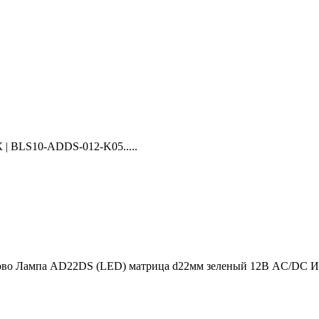
| BLS10-ADDS-012-K05.....
аково Лампа AD22DS (LED) матрица d22мм зеленый 12В AC/DC ИЭ