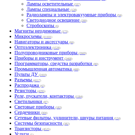
Лампы осветительные
(337)
Лампы специальные
(128)
Радиолампы и электровакуумные приборы
(94)
Светодиодное освещение
(289)
Стробоскопы
(6)
Магниты неодимовые
(173)
Микросхемы
(11101)
Навигаторы и аксессуары
(66)
Оптоэлектроника
(1528)
Полупроводниковые приборы
(2669)
Приборы и инструмент
(2468)
Программаторы, средства разработки
(80)
Промышленная автоматика
(488)
Пульты ДУ
(2410)
Разъемы
(4117)
Распродажа
(42)
Резисторы
(4295)
Реле, пускатели, контакторы
(1584)
Светильники
(87)
Световые приборы
(183)
Сердечники
(304)
Сетевые фильтры, удлинители, шнуры питания
(124)
Системы безопасности
(382)
Транзисторы
(4525)
Услуги
(1)