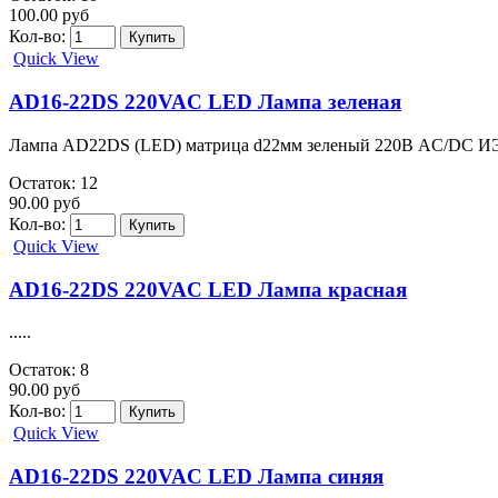
100.00 руб
Кол-во:
Quick View
AD16-22DS 220VAC LED Лампа зеленая
Лампа AD22DS (LED) матрица d22мм зеленый 220В AC/DC ИЭК
Остаток: 12
90.00 руб
Кол-во:
Quick View
AD16-22DS 220VAC LED Лампа красная
.....
Остаток: 8
90.00 руб
Кол-во:
Quick View
AD16-22DS 220VAC LED Лампа синяя