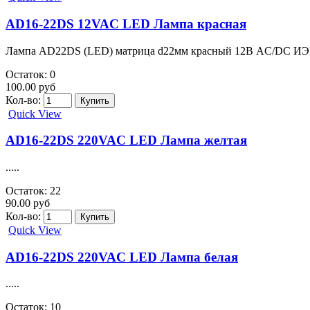
AD16-22DS 12VAC LED Лампа красная
Лампа AD22DS (LED) матрица d22мм красный 12В AC/DC ИЭК
Остаток: 0
100.00 руб
Кол-во:
Quick View
AD16-22DS 220VAC LED Лампа желтая
.....
Остаток: 22
90.00 руб
Кол-во:
Quick View
AD16-22DS 220VAC LED Лампа белая
.....
Остаток: 10