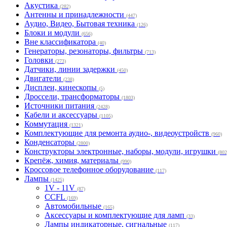
Акустика
(282)
Антенны и принадлежности
(447)
Аудио, Видео, Бытовая техника
(126)
Блоки и модули
(656)
Вне классификатора
(40)
Генераторы, резонаторы, фильтры
(713)
Головки
(273)
Датчики, линии задержки
(450)
Двигатели
(238)
Дисплеи, кинескопы
(5)
Дроссели, трансформаторы
(1803)
Источники питания
(2428)
Кабели и аксессуары
(1105)
Коммутация
(1321)
Комплектующие для ремонта аудио-, видеоустройств
(960)
Конденсаторы
(2800)
Конструкторы электронные, наборы, модули, игрушки
(802
Крепёж, химия, материалы
(990)
Кроссовое телефонное оборудование
(117)
Лампы
(1425)
1V - 11V
(87)
CCFL
(169)
Автомобильные
(165)
Аксессуары и комплектующие для ламп
(33)
Лампы индикаторные, сигнальные
(117)