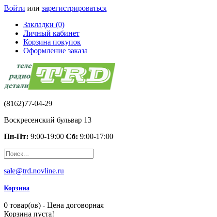
Войти
или
зарегистрироваться
Закладки (0)
Личный кабинет
Корзина покупок
Оформление заказа
(8162)77-04-29
Воскресенский бульвар 13
Пн-Пт:
9:00-19:00
Сб:
9:00-17:00
sale@trd.novline.ru
Корзина
0 товар(ов) - Цена договорная
Корзина пуста!