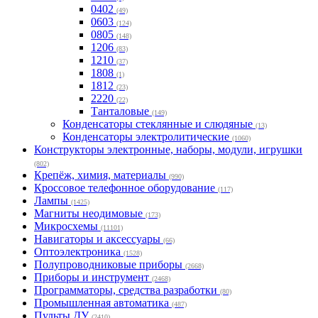
0402
(49)
0603
(124)
0805
(148)
1206
(83)
1210
(37)
1808
(1)
1812
(23)
2220
(22)
Танталовые
(149)
Конденсаторы стеклянные и слюдяные
(13)
Конденсаторы электролитические
(1060)
Конструкторы электронные, наборы, модули, игрушки
(802)
Крепёж, химия, материалы
(990)
Кроссовое телефонное оборудование
(117)
Лампы
(1425)
Магниты неодимовые
(173)
Микросхемы
(11101)
Навигаторы и аксессуары
(66)
Оптоэлектроника
(1528)
Полупроводниковые приборы
(2668)
Приборы и инструмент
(2468)
Программаторы, средства разработки
(80)
Промышленная автоматика
(487)
Пульты ДУ
(2410)