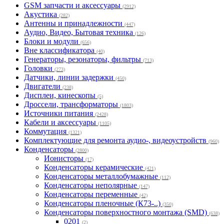
GSM запчасти и аксессуары
(2912)
Акустика
(282)
Антенны и принадлежности
(447)
Аудио, Видео, Бытовая техника
(126)
Блоки и модули
(656)
Вне классификатора
(40)
Генераторы, резонаторы, фильтры
(713)
Головки
(273)
Датчики, линии задержки
(450)
Двигатели
(238)
Дисплеи, кинескопы
(5)
Дроссели, трансформаторы
(1803)
Источники питания
(2428)
Кабели и аксессуары
(1105)
Коммутация
(1321)
Комплектующие для ремонта аудио-, видеоустройств
(960)
Конденсаторы
(2800)
Ионисторы
(17)
Конденсаторы керамические
(421)
Конденсаторы металлобумажные
(112)
Конденсаторы неполярные
(147)
Конденсаторы переменные
(42)
Конденсаторы пленочные (К73-..)
(350)
Конденсаторы поверхностного монтажа (SMD)
(638)
0201
(2)