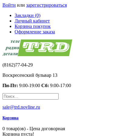
Войти
или
зарегистрироваться
Закладки (0)
Личный кабинет
Корзина покупок
Оформление заказа
(8162)77-04-29
Воскресенский бульвар 13
Пн-Пт:
9:00-19:00
Сб:
9:00-17:00
sale@trd.novline.ru
Корзина
0 товар(ов) - Цена договорная
Корзина пуста!