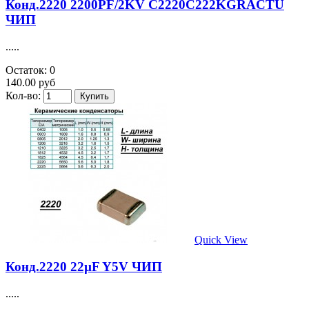
Конд.2220 2200PF/2KV C2220C222KGRACTU
ЧИП
.....
Остаток: 0
140.00 руб
Кол-во:
Quick View
Конд.2220 22µF Y5V ЧИП
.....