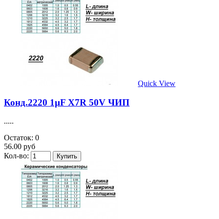
Quick View
Конд.2220 1µF X7R 50V ЧИП
.....
Остаток: 0
56.00 руб
Кол-во: