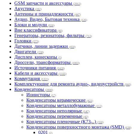
GSM запчасти и аксессуары
(2912)
Акустика
(282)
Антенны и принадлежности
(447)
Аудио, Видео, Бытовая техника
(126)
Блоки и модули
(656)
Вне классификатора
(40)
Генераторы, резонаторы, фильтры
(713)
Головки
(273)
Датчики, линии задержки
(450)
Двигатели
(238)
Дисплеи, кинескопы
(5)
Дроссели, трансформаторы
(1803)
Источники питания
(2428)
Кабели и аксессуары
(1105)
Коммутация
(1321)
Комплектующие для ремонта аудио-, видеоустройств
(960)
Конденсаторы
(2800)
Ионисторы
(17)
Конденсаторы керамические
(421)
Конденсаторы металлобумажные
(112)
Конденсаторы неполярные
(147)
Конденсаторы переменные
(42)
Конденсаторы пленочные (К73-..)
(350)
Конденсаторы поверхностного монтажа (SMD)
(638)
0201
(2)