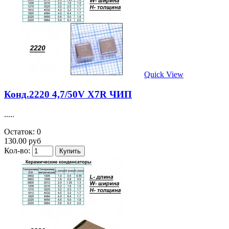
Quick View
Конд.2220 4,7/50V X7R ЧИП
.....
Остаток: 0
130.00 руб
Кол-во: