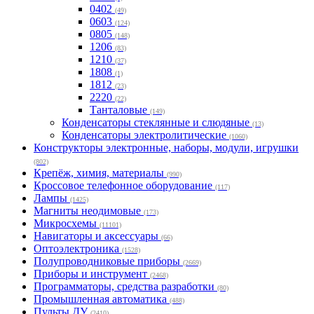
0402
(49)
0603
(124)
0805
(148)
1206
(83)
1210
(37)
1808
(1)
1812
(23)
2220
(22)
Танталовые
(149)
Конденсаторы стеклянные и слюдяные
(13)
Конденсаторы электролитические
(1060)
Конструкторы электронные, наборы, модули, игрушки
(802)
Крепёж, химия, материалы
(990)
Кроссовое телефонное оборудование
(117)
Лампы
(1425)
Магниты неодимовые
(173)
Микросхемы
(11101)
Навигаторы и аксессуары
(66)
Оптоэлектроника
(1528)
Полупроводниковые приборы
(2669)
Приборы и инструмент
(2468)
Программаторы, средства разработки
(80)
Промышленная автоматика
(488)
Пульты ДУ
(2410)