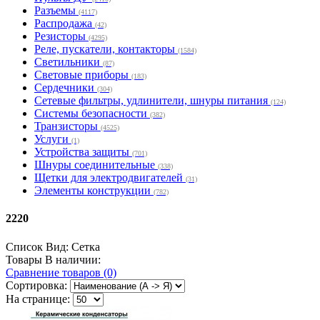
Разъемы
(4117)
Распродажа
(42)
Резисторы
(4295)
Реле, пускатели, контакторы
(1584)
Светильники
(87)
Световые приборы
(183)
Сердечники
(304)
Сетевые фильтры, удлинители, шнуры питания
(124)
Системы безопасности
(382)
Транзисторы
(4525)
Услуги
(1)
Устройства защиты
(701)
Шнуры соединительные
(338)
Щетки для электродвигателей
(31)
Элементы конструкции
(782)
2220
Список
Вид:
Сетка
Товары В наличии:
Сравнение товаров (0)
Сортировка:
На странице: