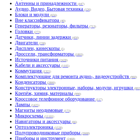
Антенны и принадлежности
(447)
Аудио, Видео, Бытовая техника
(126)
Блоки и модули
(656)
Вне классификатора
(40)
Генераторы, резонаторы, фильтры
(713)
Головки
(273)
Датчики, линии задержки
(450)
Двигатели
(238)
Дисплеи, кинескопы
(5)
Дроссели, трансформаторы
(1803)
Источники питания
(2428)
Кабели и аксессуары
(1105)
Коммутация
(1321)
Комплектующие для ремонта аудио-, видеоустройств
(960)
Конденсаторы
(2800)
Конструкторы электронные, наборы, модули, игрушки
(802
Крепёж, химия, материалы
(990)
Кроссовое телефонное оборудование
(117)
Лампы
(1425)
Магниты неодимовые
(173)
Микросхемы
(11101)
Навигаторы и аксессуары
(66)
Оптоэлектроника
(1528)
Полупроводниковые приборы
(2668)
Приборы и инструмент
(2468)