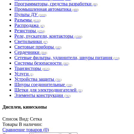
Программаторы, средства разработки
(80)
Промышленная автоматика
(488)
Пульты ДУ
(2410)
Разъемы
(4116)
Распродажа
(42)
Резисторы
(4294)
Реле, пускатели, контакторы
(1584)
Светильники
(87)
Световые приборы
(183)
Сердечники
(304)
Сетевые фильтры, удлинители, шнуры питания
(124)
Системы безопасности
(382)
Транзисторы
(4525)
Услуги
(1)
Устройства защиты
(701)
Шнуры соединительные
(338)
Щетки для электродвигателей
(31)
Элементы конструкции
(782)
Дисплеи, кинескопы
Список
Вид:
Сетка
Товары В наличии:
Сравнение товаров (0)