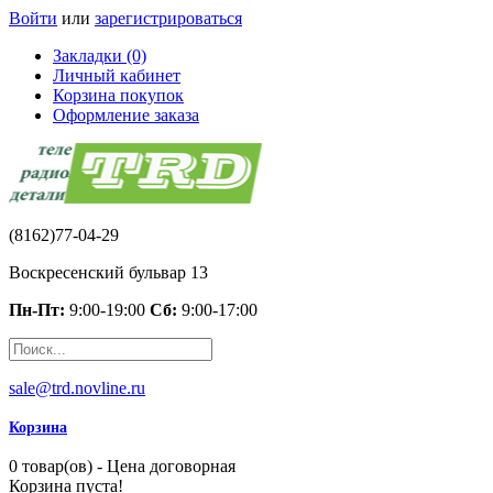
Войти
или
зарегистрироваться
Закладки (0)
Личный кабинет
Корзина покупок
Оформление заказа
(8162)77-04-29
Воскресенский бульвар 13
Пн-Пт:
9:00-19:00
Сб:
9:00-17:00
sale@trd.novline.ru
Корзина
0 товар(ов) - Цена договорная
Корзина пуста!