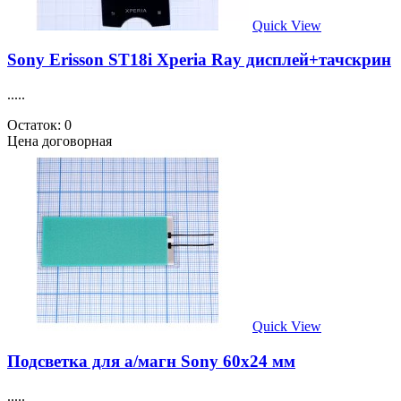
Quick View
Sony Erisson ST18i Xperia Ray дисплей+тачскрин
.....
Остаток: 0
Цена договорная
Quick View
Подсветка для а/магн Sony 60x24 мм
.....