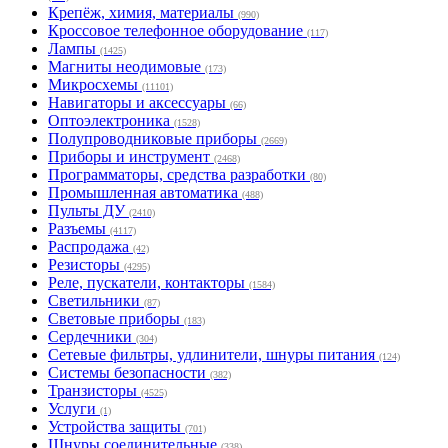
Крепёж, химия, материалы
(990)
Кроссовое телефонное оборудование
(117)
Лампы
(1425)
Магниты неодимовые
(173)
Микросхемы
(11101)
Навигаторы и аксессуары
(66)
Оптоэлектроника
(1528)
Полупроводниковые приборы
(2669)
Приборы и инструмент
(2468)
Программаторы, средства разработки
(80)
Промышленная автоматика
(488)
Пульты ДУ
(2410)
Разъемы
(4117)
Распродажа
(42)
Резисторы
(4295)
Реле, пускатели, контакторы
(1584)
Светильники
(87)
Световые приборы
(183)
Сердечники
(304)
Сетевые фильтры, удлинители, шнуры питания
(124)
Системы безопасности
(382)
Транзисторы
(4525)
Услуги
(1)
Устройства защиты
(701)
Шнуры соединительные
(338)