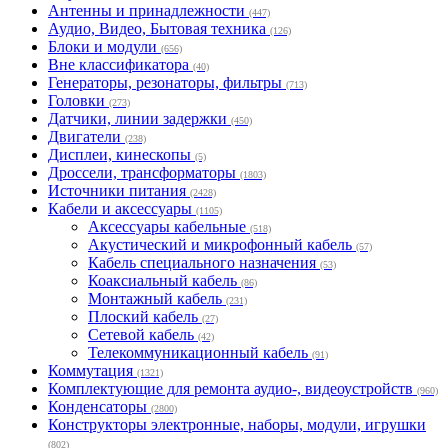
Антенны и принадлежности
(447)
Аудио, Видео, Бытовая техника
(126)
Блоки и модули
(656)
Вне классификатора
(40)
Генераторы, резонаторы, фильтры
(713)
Головки
(273)
Датчики, линии задержки
(450)
Двигатели
(238)
Дисплеи, кинескопы
(5)
Дроссели, трансформаторы
(1803)
Источники питания
(2428)
Кабели и аксессуары
(1105)
Аксессуары кабельные
(518)
Акустический и микрофонный кабель
(57)
Кабель специального назначения
(53)
Коаксиальный кабель
(86)
Монтажный кабель
(231)
Плоский кабель
(27)
Сетевой кабель
(42)
Телекоммуникационный кабель
(91)
Коммутация
(1321)
Комплектующие для ремонта аудио-, видеоустройств
(960)
Конденсаторы
(2800)
Конструкторы электронные, наборы, модули, игрушки
(802)