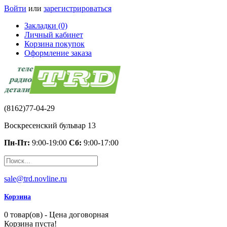
Войти
или
зарегистрироваться
Закладки (0)
Личный кабинет
Корзина покупок
Оформление заказа
(8162)77-04-29
Воскресенский бульвар 13
Пн-Пт:
9:00-19:00
Сб:
9:00-17:00
sale@trd.novline.ru
Корзина
0 товар(ов) - Цена договорная
Корзина пуста!