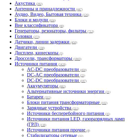
Акустика
(282)
Антенны и принадлежности
(447)
Аудио, Видео, Бытовая техника
(126)
Блоки и модули
(656)
Вне классификатора
(40)
Генераторы, резонаторы, фильтры
(713)
Головки
(273)
Датчики, линии задержки
(450)
Двигатели
(238)
Дисплеи, кинескопы
(5)
Дроссели, трансформаторы
(1803)
Источники питания
(2428)
AC-DC преобразователи
(450)
DC-AC преобразователи
(25)
DC-DC преобразователи
(197)
Аккумуляторы
(882)
Альтернативные источники энергии
(21)
Батареи
(315)
Блоки питания трансформаторные
(102)
Зарядные устройства
(211)
Источники бесперебойного питания
(35)
Источники питания LED, газоразрядных ламп
(ГРЛ)
(138)
Источники питания прочие
(4)
Стабилизаторы сетевые
(32)