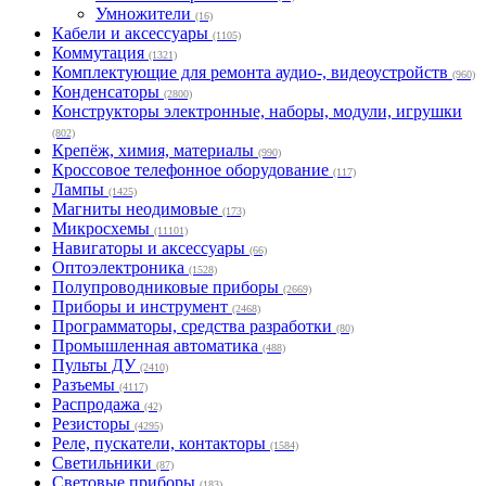
Умножители
(16)
Кабели и аксессуары
(1105)
Коммутация
(1321)
Комплектующие для ремонта аудио-, видеоустройств
(960)
Конденсаторы
(2800)
Конструкторы электронные, наборы, модули, игрушки
(802)
Крепёж, химия, материалы
(990)
Кроссовое телефонное оборудование
(117)
Лампы
(1425)
Магниты неодимовые
(173)
Микросхемы
(11101)
Навигаторы и аксессуары
(66)
Оптоэлектроника
(1528)
Полупроводниковые приборы
(2669)
Приборы и инструмент
(2468)
Программаторы, средства разработки
(80)
Промышленная автоматика
(488)
Пульты ДУ
(2410)
Разъемы
(4117)
Распродажа
(42)
Резисторы
(4295)
Реле, пускатели, контакторы
(1584)
Светильники
(87)
Световые приборы
(183)