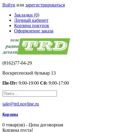
Войти
или
зарегистрироваться
Закладки (0)
Личный кабинет
Корзина покупок
Оформление заказа
(8162)77-04-29
Воскресенский бульвар 13
Пн-Пт:
9:00-19:00
Сб:
9:00-17:00
sale@trd.novline.ru
Корзина
0 товар(ов) - Цена договорная
Корзина пуста!