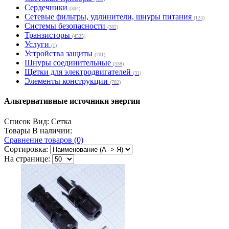
Сердечники
(304)
Сетевые фильтры, удлинители, шнуры питания
(124)
Системы безопасности
(382)
Транзисторы
(4525)
Услуги
(1)
Устройства защиты
(701)
Шнуры соединительные
(338)
Щетки для электродвигателей
(31)
Элементы конструкции
(782)
Альтернативные источники энергии
Список
Вид:
Сетка
Товары В наличии:
Сравнение товаров (0)
Сортировка:
На странице: