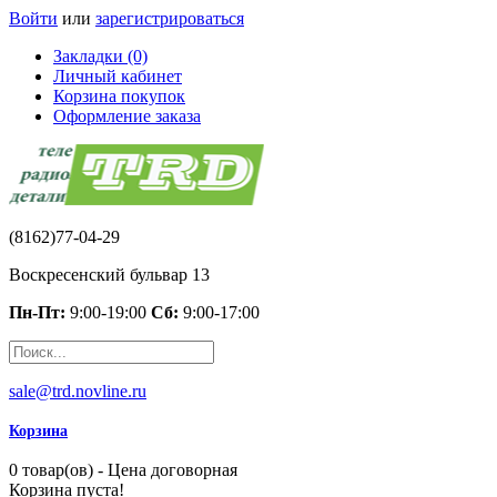
Войти
или
зарегистрироваться
Закладки (0)
Личный кабинет
Корзина покупок
Оформление заказа
(8162)77-04-29
Воскресенский бульвар 13
Пн-Пт:
9:00-19:00
Сб:
9:00-17:00
sale@trd.novline.ru
Корзина
0 товар(ов) - Цена договорная
Корзина пуста!