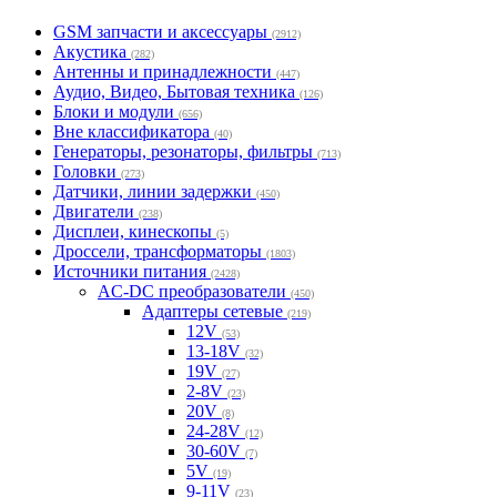
GSM запчасти и аксессуары
(2912)
Акустика
(282)
Антенны и принадлежности
(447)
Аудио, Видео, Бытовая техника
(126)
Блоки и модули
(656)
Вне классификатора
(40)
Генераторы, резонаторы, фильтры
(713)
Головки
(273)
Датчики, линии задержки
(450)
Двигатели
(238)
Дисплеи, кинескопы
(5)
Дроссели, трансформаторы
(1803)
Источники питания
(2428)
AC-DC преобразователи
(450)
Адаптеры сетевые
(219)
12V
(53)
13-18V
(32)
19V
(27)
2-8V
(23)
20V
(8)
24-28V
(12)
30-60V
(7)
5V
(19)
9-11V
(23)