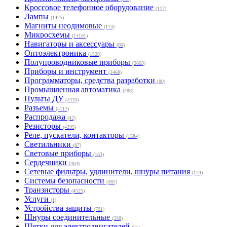
Кроссовое телефонное оборудование
(117)
Лампы
(1425)
Магниты неодимовые
(173)
Микросхемы
(11101)
Навигаторы и аксессуары
(66)
Оптоэлектроника
(1528)
Полупроводниковые приборы
(2669)
Приборы и инструмент
(2468)
Программаторы, средства разработки
(80)
Промышленная автоматика
(488)
Пульты ДУ
(2410)
Разъемы
(4117)
Распродажа
(42)
Резисторы
(4295)
Реле, пускатели, контакторы
(1584)
Светильники
(87)
Световые приборы
(183)
Сердечники
(304)
Сетевые фильтры, удлинители, шнуры питания
(124)
Системы безопасности
(382)
Транзисторы
(4525)
Услуги
(1)
Устройства защиты
(701)
Шнуры соединительные
(338)
Щетки для электродвигателей