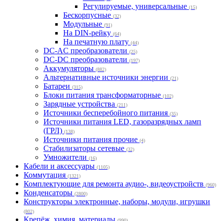
Регулируемые, универсальные
(15)
Бескорпусные
(32)
Модульные
(91)
На DIN-рейку
(64)
На печатную плату
(44)
DC-AC преобразователи
(25)
DC-DC преобразователи
(197)
Аккумуляторы
(882)
Альтернативные источники энергии
(21)
Батареи
(315)
Блоки питания трансформаторные
(102)
Зарядные устройства
(211)
Источники бесперебойного питания
(35)
Источники питания LED, газоразрядных ламп
(ГРЛ)
(138)
Источники питания прочие
(4)
Стабилизаторы сетевые
(32)
Умножители
(16)
Кабели и аксессуары
(1105)
Коммутация
(1321)
Комплектующие для ремонта аудио-, видеоустройств
(960)
Конденсаторы
(2800)
Конструкторы электронные, наборы, модули, игрушки
(802)
Крепёж, химия, материалы
(990)