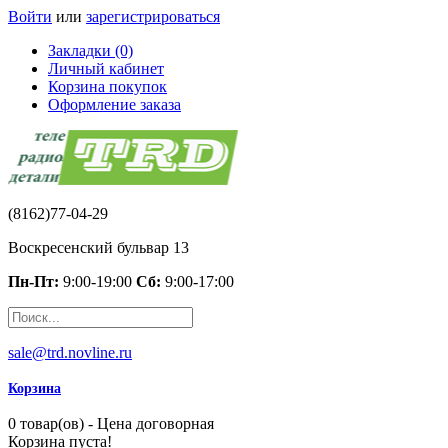
Войти
или
зарегистрироваться
Закладки (0)
Личный кабинет
Корзина покупок
Оформление заказа
(8162)77-04-29
Воскресенский бульвар 13
Пн-Пт:
9:00-19:00
Сб:
9:00-17:00
sale@trd.novline.ru
Корзина
0 товар(ов) - Цена договорная
Корзина пуста!