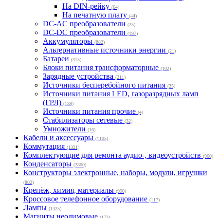
На DIN-рейку
(64)
На печатную плату
(44)
DC-AC преобразователи
(25)
DC-DC преобразователи
(197)
Аккумуляторы
(882)
Альтернативные источники энергии
(21)
Батареи
(315)
Блоки питания трансформаторные
(102)
Зарядные устройства
(211)
Источники бесперебойного питания
(35)
Источники питания LED, газоразрядных ламп
(ГРЛ)
(138)
Источники питания прочие
(4)
Стабилизаторы сетевые
(32)
Умножители
(16)
Кабели и аксессуары
(1105)
Коммутация
(1321)
Комплектующие для ремонта аудио-, видеоустройств
(960)
Конденсаторы
(2800)
Конструкторы электронные, наборы, модули, игрушки
(802)
Крепёж, химия, материалы
(990)
Кроссовое телефонное оборудование
(117)
Лампы
(1425)
Магниты неодимовые
(173)