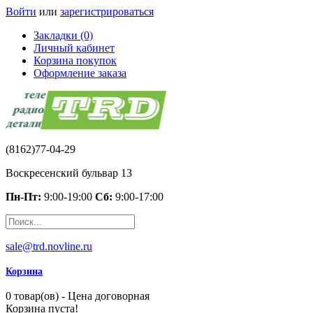
Войти
или
зарегистрироваться
Закладки (0)
Личный кабинет
Корзина покупок
Оформление заказа
(8162)77-04-29
Воскресенский бульвар 13
Пн-Пт:
9:00-19:00
Сб:
9:00-17:00
sale@trd.novline.ru
Корзина
0 товар(ов) - Цена договорная
Корзина пуста!