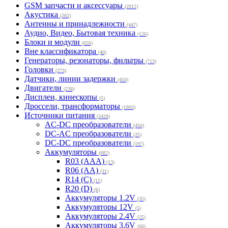
GSM запчасти и аксессуары
(2912)
Акустика
(282)
Антенны и принадлежности
(447)
Аудио, Видео, Бытовая техника
(126)
Блоки и модули
(656)
Вне классификатора
(40)
Генераторы, резонаторы, фильтры
(713)
Головки
(273)
Датчики, линии задержки
(450)
Двигатели
(238)
Дисплеи, кинескопы
(5)
Дроссели, трансформаторы
(1803)
Источники питания
(2428)
AC-DC преобразователи
(450)
DC-AC преобразователи
(25)
DC-DC преобразователи
(197)
Аккумуляторы
(882)
R03 (ААА)
(13)
R06 (AA)
(31)
R14 (С)
(11)
R20 (D)
(6)
Аккумуляторы 1.2V
(35)
Аккумуляторы 12V
(5)
Аккумуляторы 2.4V
(25)
Аккумуляторы 3.6V
(66)