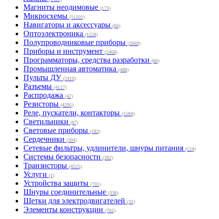
Магниты неодимовые
(173)
Микросхемы
(11101)
Навигаторы и аксессуары
(66)
Оптоэлектроника
(1528)
Полупроводниковые приборы
(2669)
Приборы и инструмент
(2468)
Программаторы, средства разработки
(80)
Промышленная автоматика
(488)
Пульты ДУ
(2410)
Разъемы
(4117)
Распродажа
(42)
Резисторы
(4295)
Реле, пускатели, контакторы
(1584)
Светильники
(87)
Световые приборы
(183)
Сердечники
(304)
Сетевые фильтры, удлинители, шнуры питания
(124)
Системы безопасности
(382)
Транзисторы
(4525)
Услуги
(1)
Устройства защиты
(701)
Шнуры соединительные
(338)
Щетки для электродвигателей
(31)
Элементы конструкции
(782)