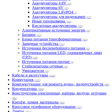
Аккумуляторы 4.8V
(23)
Аккумуляторы 6V
(10)
Аккумуляторы LiFePO4
(5)
Аккумуляторы для видеокамер
(127)
Иные типоразмеры
(416)
Кислотные аккумуляторы
(109)
Альтернативные источники энергии
(21)
Батареи
(315)
Блоки питания трансформаторные
(102)
Зарядные устройства
(211)
Источники бесперебойного питания
(35)
Источники питания LED, газоразрядных ламп
(ГРЛ)
(138)
Источники питания прочие
(4)
Стабилизаторы сетевые
(32)
Умножители
(16)
Кабели и аксессуары
(1105)
Коммутация
(1321)
Комплектующие для ремонта аудио-, видеоустройств
(960)
Конденсаторы
(2800)
Конструкторы электронные, наборы, модули, игрушки
(802)
Крепёж, химия, материалы
(990)
Кроссовое телефонное оборудование
(117)
Лампы
(1425)