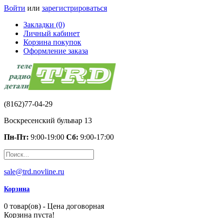
Войти
или
зарегистрироваться
Закладки (0)
Личный кабинет
Корзина покупок
Оформление заказа
(8162)77-04-29
Воскресенский бульвар 13
Пн-Пт:
9:00-19:00
Сб:
9:00-17:00
sale@trd.novline.ru
Корзина
0 товар(ов) - Цена договорная
Корзина пуста!