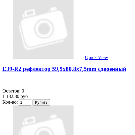
Quick View
E39-R2 рефлектор 59,9х80,8х7,5mm сдвоенный
.....
Остаток: 0
1 182.80 руб
Кол-во: