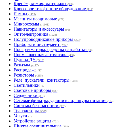
Крепёж, химия, материалы
(990)
Кроссовое телефонное оборудование
(117)
Лампы
(1425)
Магниты неодимовые
(173)
Микросхемы
(11101)
Навигаторы и аксессуары
(66)
Оптоэлектроника
(1528)
Полупроводниковые приборы
(2669)
Приборы и инструмент
(2468)
Программаторы, средства разработки
(80)
Промышленная автоматика
(488)
Пульты ДУ
(2410)
Разъемы
(4117)
Распродажа
(42)
Резисторы
(4295)
Реле, пускатели, контакторы
(1584)
Светильники
(87)
Световые приборы
(183)
Сердечники
(304)
Сетевые фильтры, удлинители, шнуры питания
(124)
Системы безопасности
(382)
Транзисторы
(4525)
Услуги
(1)
Устройства защиты
(701)
Шнуры соединительные
(338)