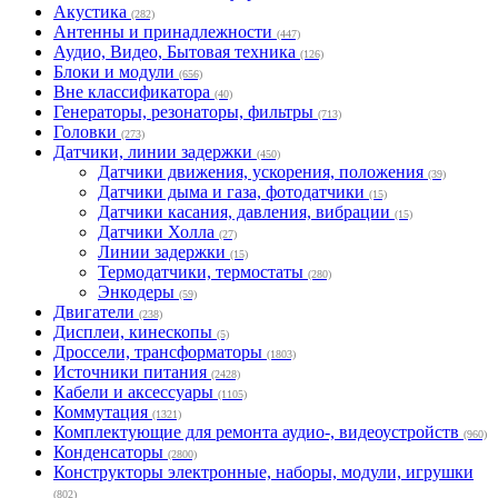
Акустика
(282)
Антенны и принадлежности
(447)
Аудио, Видео, Бытовая техника
(126)
Блоки и модули
(656)
Вне классификатора
(40)
Генераторы, резонаторы, фильтры
(713)
Головки
(273)
Датчики, линии задержки
(450)
Датчики движения, ускорения, положения
(39)
Датчики дыма и газа, фотодатчики
(15)
Датчики касания, давления, вибрации
(15)
Датчики Холла
(27)
Линии задержки
(15)
Термодатчики, термостаты
(280)
Энкодеры
(59)
Двигатели
(238)
Дисплеи, кинескопы
(5)
Дроссели, трансформаторы
(1803)
Источники питания
(2428)
Кабели и аксессуары
(1105)
Коммутация
(1321)
Комплектующие для ремонта аудио-, видеоустройств
(960)
Конденсаторы
(2800)
Конструкторы электронные, наборы, модули, игрушки
(802)